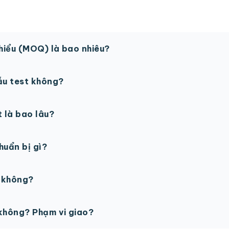
thiểu (MOQ) là bao nhiêu?
 sản phẩm. Một số sản phẩm đặc biệt có thể có MOQ khá
ẫu test không?
in thử trước khi sản xuất đại trà. Chi phí in thử sẽ được tí
t là bao lâu?
gày làm việc sau khi duyệt maket. Có thể rút ngắn nếu cần
chuẩn bị gì?
PSD với độ phân giải 300dpi. Nếu chưa có file thiết kế, t
ế không?
ỗ trợ miễn phí cho tất cả đơn hàng.
không? Phạm vi giao?