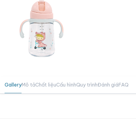
Gallery
Mô tả
Chất liệu
Cấu hình
Quy trình
Đánh giá
FAQ