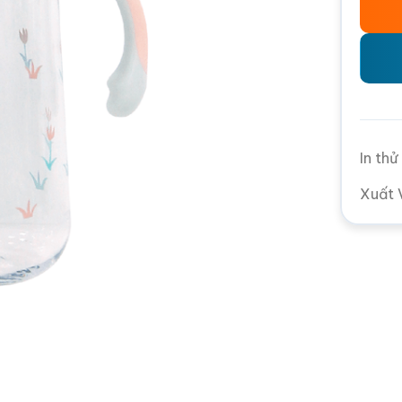
In th
Xuất 