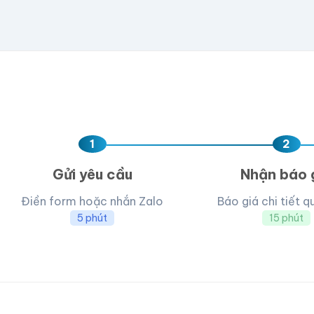
Kéo thả fil
AI, PDF, EPS, PS
Chưa có file?
Bỏ q
1
2
Gửi yêu cầu
Nhận báo 
Điền form hoặc nhắn Zalo
Báo giá chi tiết q
5 phút
15 phút