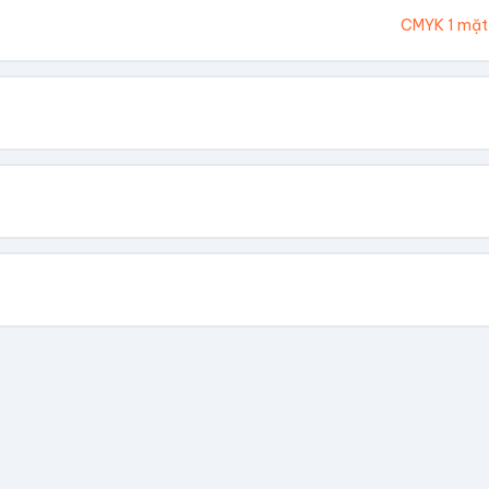
Ivory 300gsm
CMYK 1 mặt
hông In
 Vàng
Dập Nổi
biết giá theo số lượng.
có file, team sẽ hỗ trợ thiết kế.
📁