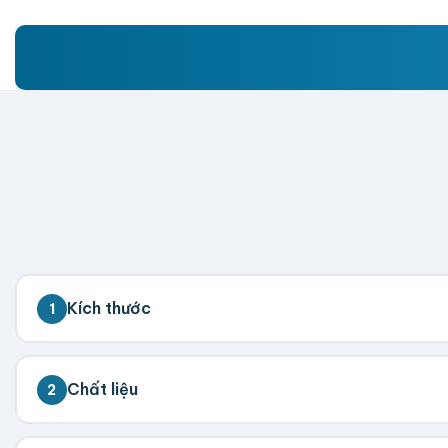
Kích thước
1
💡 Đo kích thước bên trong hộp (nơi chứa sản phẩm)
Chất liệu
2
Dài (cm)
Rộng (cm)