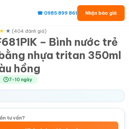
☎ 0985 899 861
Nhận báo giá
★
★
(404 đánh giá)
681PIK – Bình nước trẻ
bằng nhựa tritan 350ml
àu hồng
7-10 ngày
ần tư vấn?