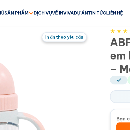
HỦ
SẢN PHẨM
DỊCH VỤ
VỀ INVIVA
DỰ ÁN
TIN TỨC
LIÊN HỆ
★
★
★
In ấn theo yêu cầu
ABF
em 
– M
Bạn c