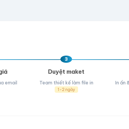
e hoặc
click để chọn
D, PNG, JPG (tối đa 50MB)
ua, team hỗ trợ thiết kế →
3
giá
Duyệt maket
ua email
Team thiết kế làm file in
In ấn 
1-2 ngày