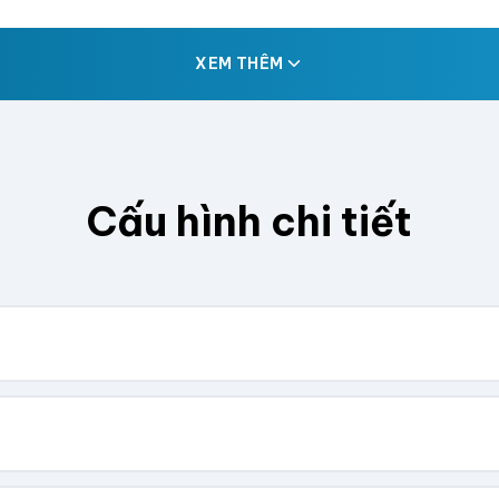
XEM THÊM
Cấu hình chi tiết
. Chúng tôi sẽ tính toán kích thước tổng thể.
Cao (cm)