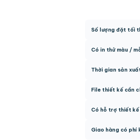
Số lượng đặt tối 
MOQ từ 300 hộp tùy
Có in thử màu / m
Có, chúng tôi hỗ trợ 
Thời gian sản xuấ
thức.
Thông thường 7-10 n
File thiết kế cần 
hệ để được tư vấn.
AI, PDF vector hoặc 
Có hỗ trợ thiết k
phí.
Có, team thiết kế h
Giao hàng có phí 