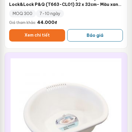
Lock&Lock P&Q (T663-CL01) 32 x 32cm- Màu xanh
lá
MOQ 300
7-10 ngày
44.000
₫
Giá tham khảo:
Xem chi tiết
Báo giá