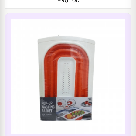
BỘ LỌC