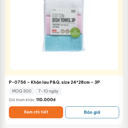
P-0756 – Khăn lau P&Q, size 24*28cm – 3P
MOQ 300
7-10 ngày
110.000
₫
Giá tham khảo:
Xem chi tiết
Báo giá