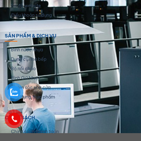
Sơ đồ website
Điều khoản sử dụng
SẢN PHẨM & DỊCH VỤ
Bình nước nhựa
Dụng cụ nhà bếp
Bộ nồi chảo
Bình Giữ Nhiệt
Chăm sóc nhà cửa
Hộp đựng thực phẩm
CHÍNH SÁCH
Chính sách thanh toán
Chính sách giao hàng