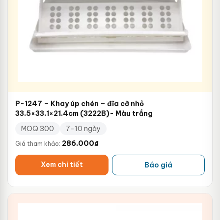
P-1247 – Khay úp chén – đĩa cỡ nhỏ
33.5×33.1×21.4cm (3222B)- Màu trắng
MOQ 300
7-10 ngày
286.000
₫
Giá tham khảo:
Xem chi tiết
Báo giá