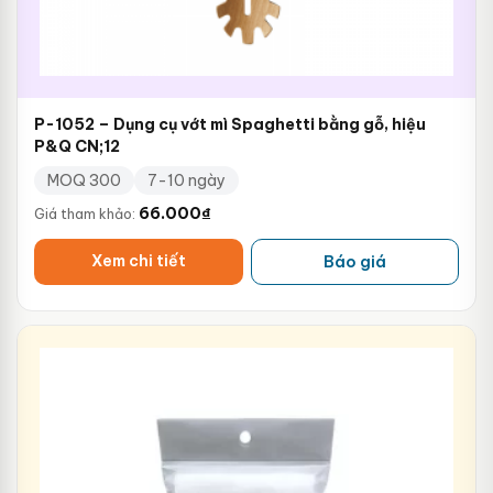
P-1052 – Dụng cụ vớt mì Spaghetti bằng gỗ, hiệu
P&Q CN;12
MOQ 300
7-10 ngày
66.000
₫
Giá tham khảo:
Xem chi tiết
Báo giá