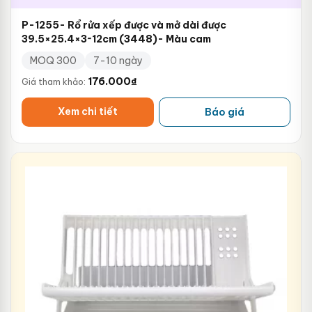
P-1255- Rổ rửa xếp được và mở dài được
39.5×25.4×3~12cm (3448)- Màu cam
MOQ 300
7-10 ngày
176.000
₫
Giá tham khảo:
Xem chi tiết
Báo giá