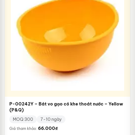
P-00242Y – Bát vo gạo có khe thoát nước – Yellow
(P&Q)
MOQ 300
7-10 ngày
66.000
₫
Giá tham khảo: