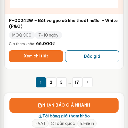
P-00242W – Bát vo gạo có khe thoát nước – White
(P&Q)
MOQ 300
7-10 ngày
66.000
₫
Giá tham khảo:
Xem chi tiết
Báo giá
…
1
2
3
17
NHẬN BÁO GIÁ NHANH
Tải bảng giá tham khảo
VAT
Toàn quốc
File in