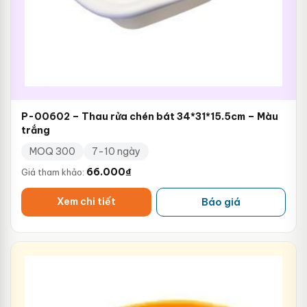
P-00602 – Thau rửa chén bát 34*31*15.5cm – Màu
trắng
MOQ 300
7-10 ngày
66.000
₫
Giá tham khảo:
Xem chi tiết
Báo giá