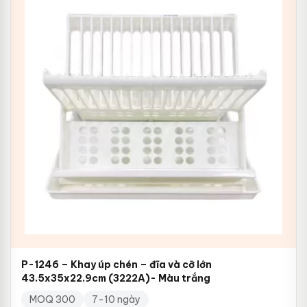
P-1246 – Khay úp chén – đĩa và cỡ lớn
43.5x35x22.9cm (3222A)- Màu trắng
MOQ 300
7-10 ngày