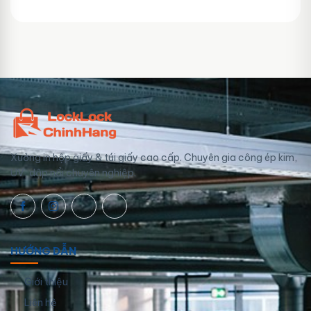
Giao toàn quốc, phí vận chuyển tính theo địa chỉ
nhận hàng. Đơn lớn có thể được hỗ trợ phí ship.
Xưởng in hộp giấy & túi giấy cao cấp. Chuyên gia công ép kim,
UV, dập nổi chuyên nghiệp.
HƯỚNG DẪN
Giới thiệu
Liên hệ