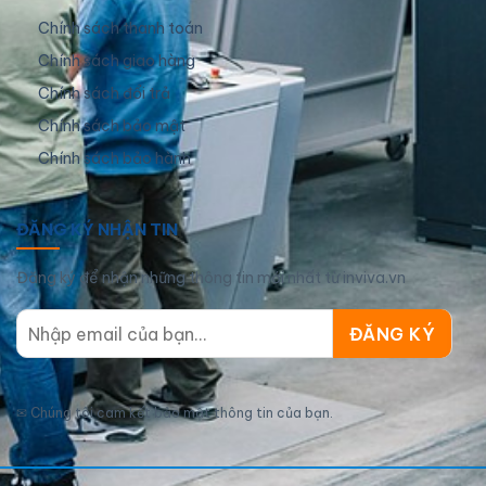
Chính sách thanh toán
Chính sách giao hàng
Chính sách đổi trả
Chính sách bảo mật
Chính sách bảo hành
ĐĂNG KÝ NHẬN TIN
Đăng ký để nhận những thông tin mới nhất từ inviva.vn
✉
Chúng tôi cam kết bảo mật thông tin của bạn.