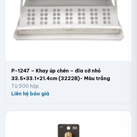
P-1247 – Khay úp chén – đĩa cỡ nhỏ
33.5×33.1×21.4cm (3222B)- Màu trắng
Từ 300 hộp
Liên hệ báo giá