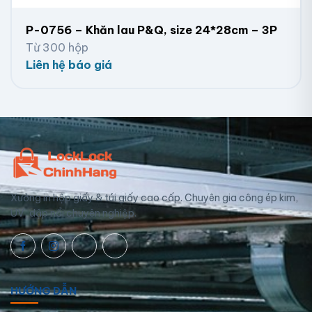
P-0756 – Khăn lau P&Q, size 24*28cm – 3P
Từ 300 hộp
Liên hệ báo giá
Xưởng in hộp giấy & túi giấy cao cấp. Chuyên gia công ép kim,
UV, dập nổi chuyên nghiệp.
HƯỚNG DẪN