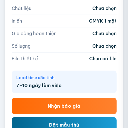
Chất liệu
Chưa chọn
Hoặc nhập số lượng:
📁
In ấn
CMYK 1 mặt
−
+
hộp
Kéo thả file hoặc
click để chọn
Gia công hoàn thiện
Chưa chọn
AI, PDF, EPS, PSD, PNG, JPG (tối đa 50MB)
Số lượng
Chưa chọn
Chưa có file?
Bỏ qua, team hỗ trợ thiết kế →
File thiết kế
Chưa có file
Lead time ước tính
7-10 ngày làm việc
Nhận báo giá
Đặt mẫu thử