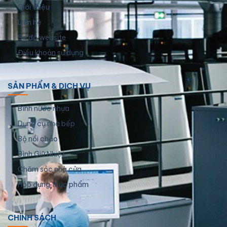
Giới thiệu
Liên hệ
Sơ đồ website
Điều khoản sử dụng
SẢN PHẨM & DỊCH VỤ
Bình nước nhựa
Dụng cụ nhà bếp
Bộ nồi chảo
Bình Giữ Nhiệt
Chăm sóc nhà cửa
Hộp đựng thực phẩm
CHÍNH SÁCH