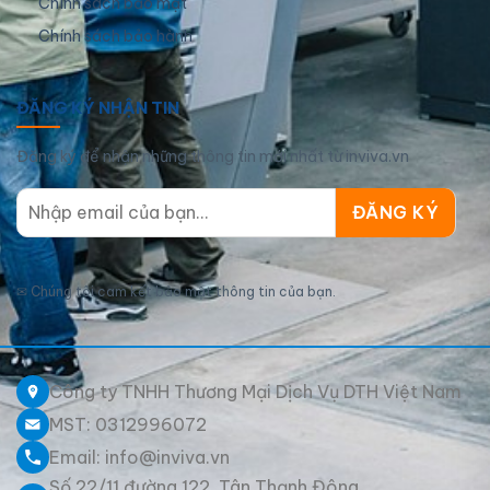
Chính sách bảo mật
Chính sách bảo hành
ĐĂNG KÝ NHẬN TIN
Đăng ký để nhận những thông tin mới nhất từ inviva.vn
✉
Chúng tôi cam kết bảo mật thông tin của bạn.
Công ty TNHH Thương Mại Dịch Vụ DTH Việt Nam
MST: 0312996072
Email: info@inviva.vn
Số 22/11 đường 122, Tân Thạnh Đông