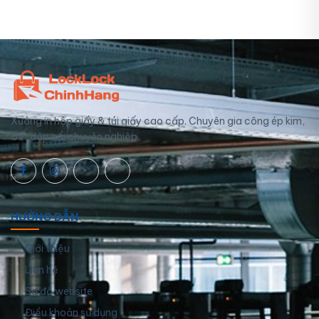
Xưởng in hộp giấy & túi giấy cao cấp. Chuyên gia công ép kim,
UV, dập nổi chuyên nghiệp.
HƯỚNG DẪN
Giới thiệu
Liên hệ
Sơ đồ website
Điều khoản sử dụng