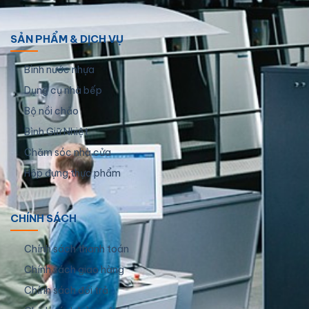
SẢN PHẨM & DỊCH VỤ
Bình nước nhựa
Dụng cụ nhà bếp
Bộ nồi chảo
Bình Giữ Nhiệt
Chăm sóc nhà cửa
Hộp đựng thực phẩm
CHÍNH SÁCH
Chính sách thanh toán
Chính sách giao hàng
Chính sách đổi trả