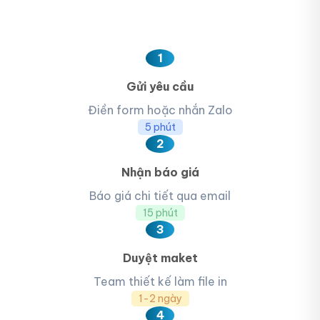
1
Gửi yêu cầu
Điền form hoặc nhắn Zalo
5 phút
2
Nhận báo giá
Báo giá chi tiết qua email
15 phút
3
Duyệt maket
Team thiết kế làm file in
1-2 ngày
4