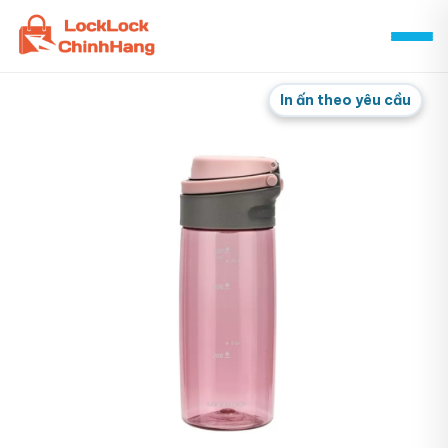
Skip
to
content
In ấn theo yêu cầu