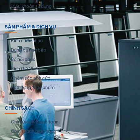
Điều khoản sử dụng
SẢN PHẨM & DỊCH VỤ
Bình nước nhựa
Dụng cụ nhà bếp
Bộ nồi chảo
Bình Giữ Nhiệt
Chăm sóc nhà cửa
Hộp đựng thực phẩm
CHÍNH SÁCH
Chính sách thanh toán
Chính sách giao hàng