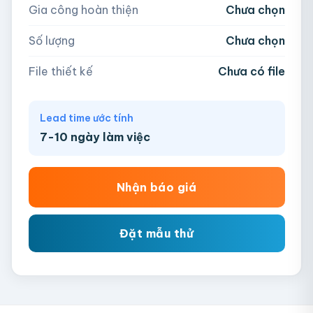
Gia công hoàn thiện
Chưa chọn
AI, PDF, EPS, PSD, PNG, JPG (tối đa 50MB)
Số lượng
Chưa chọn
Chưa có file?
Bỏ qua, team hỗ trợ thiết kế →
File thiết kế
Chưa có file
Lead time ước tính
7-10 ngày làm việc
Nhận báo giá
Đặt mẫu thử