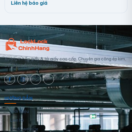
Liên hệ báo giá
Xưởng in hộp giấy & túi giấy cao cấp. Chuyên gia công ép kim,
UV, dập nổi chuyên nghiệp.
HƯỚNG DẪN
Giới thiệu
Liên hệ
Sơ đồ website