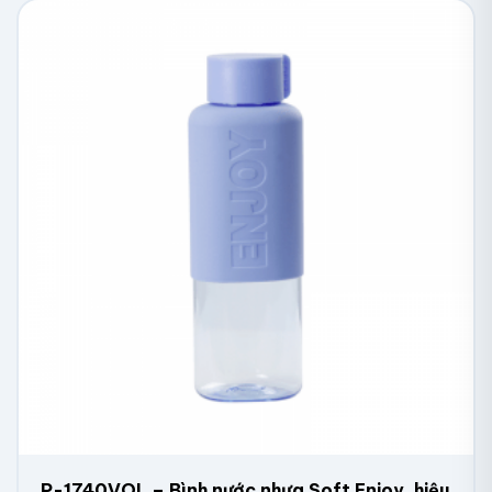
P-1740VOL – Bình nước nhựa Soft Enjoy, hiệu