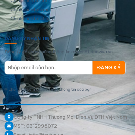
Chính sách đổi trả
Chính sách bảo mật
Chính sách bảo hành
ĐĂNG KÝ NHẬN TIN
Đăng ký để nhận những thông tin mới nhất từ inviva.vn
✉
Chúng tôi cam kết bảo mật thông tin của bạn.
Công ty TNHH Thương Mại Dịch Vụ DTH Việt Nam
MST: 0312996072