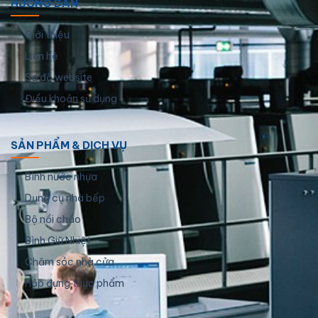
HƯỚNG DẪN
Giới thiệu
Liên hệ
Sơ đồ website
Điều khoản sử dụng
SẢN PHẨM & DỊCH VỤ
Bình nước nhựa
Dụng cụ nhà bếp
Bộ nồi chảo
Bình Giữ Nhiệt
Chăm sóc nhà cửa
Hộp đựng thực phẩm