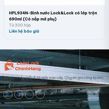
HPL934N-Bình nước Lock&Lock có lớp trộn
690ml (Có nắp mở phụ)
Từ 300 hộp
Liên hệ báo giá
Xưởng in hộp giấy & túi giấy cao cấp. Chuyên gia công ép kim,
UV, dập nổi chuyên nghiệp.