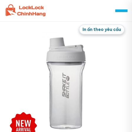
Skip
to
content
In ấn theo yêu cầu