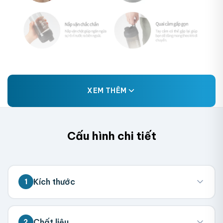
XEM THÊM
Cấu hình chi tiết
Kích thước
1
💡 Đo kích thước bên trong hộp (nơi chứa
Chất liệu
2