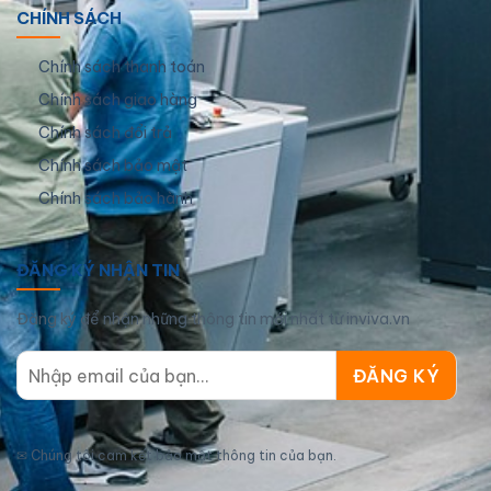
CHÍNH SÁCH
Chính sách thanh toán
Chính sách giao hàng
Chính sách đổi trả
Chính sách bảo mật
Chính sách bảo hành
ĐĂNG KÝ NHẬN TIN
Đăng ký để nhận những thông tin mới nhất từ inviva.vn
✉
Chúng tôi cam kết bảo mật thông tin của bạn.