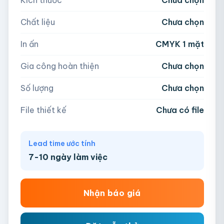
Kích thước
Chưa chọn
5,000
Chất liệu
Chưa chọn
Hoặc nhập số lượng:
📁
In ấn
CMYK 1 mặt
−
+
hộp
Kéo thả file hoặc
click để chọn
Gia công hoàn thiện
Chưa chọn
AI, PDF, EPS, PSD, PNG, JPG (tối đa 50MB)
Số lượng
Chưa chọn
Chưa có file?
Bỏ qua, team hỗ trợ thiết kế →
File thiết kế
Chưa có file
Lead time ước tính
7-10 ngày làm việc
Nhận báo giá