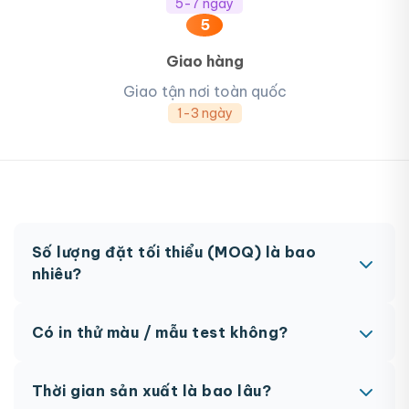
5-7 ngày
5
Giao hàng
Giao tận nơi toàn quốc
1-3 ngày
Số lượng đặt tối thiểu (MOQ) là bao
nhiêu?
MOQ từ 300 hộp tùy sản phẩm. Một số sản phẩm
Có in thử màu / mẫu test không?
đặc biệt có thể có MOQ khác nhau.
Có, chúng tôi hỗ trợ in thử trước khi sản xuất đại
Thời gian sản xuất là bao lâu?
trà. Chi phí in thử sẽ được tính vào đơn hàng