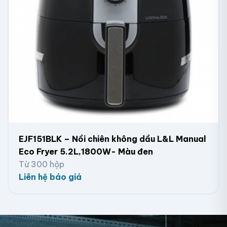
EJF151BLK – Nồi chiên không dầu L&L Manual
Eco Fryer 5.2L,1800W- Màu đen
Từ 300 hộp
Liên hệ báo giá