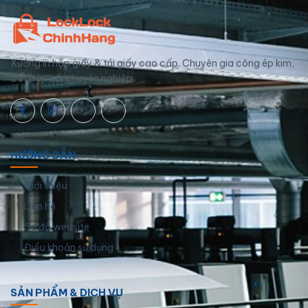
Xưởng in hộp giấy & túi giấy cao cấp. Chuyên gia công ép kim,
UV, dập nổi chuyên nghiệp.
HƯỚNG DẪN
Giới thiệu
Liên hệ
Sơ đồ website
Điều khoản sử dụng
SẢN PHẨM & DỊCH VỤ