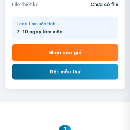
Chưa có file?
Bỏ qua, team hỗ trợ thiết kế →
File thiết kế
Chưa có file
Lead time ước tính
7-10 ngày làm việc
Nhận báo giá
Đặt mẫu thử
1