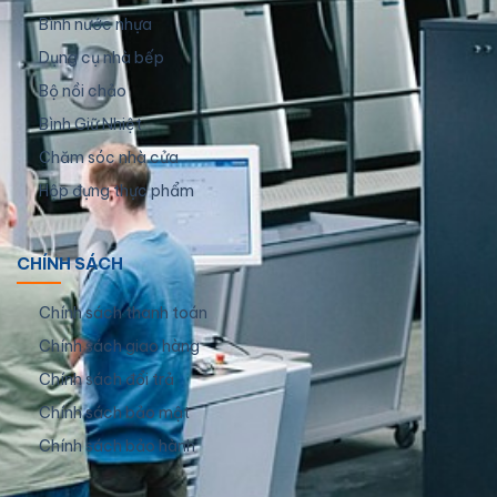
Bình nước nhựa
Dụng cụ nhà bếp
Bộ nồi chảo
Bình Giữ Nhiệt
Chăm sóc nhà cửa
Hộp đựng thực phẩm
CHÍNH SÁCH
Chính sách thanh toán
Chính sách giao hàng
Chính sách đổi trả
Chính sách bảo mật
Chính sách bảo hành