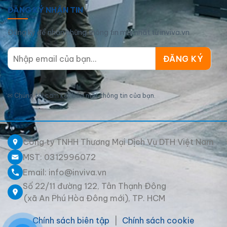
ĐĂNG KÝ NHẬN TIN
Đăng ký để nhận những thông tin mới nhất từ inviva.vn
✉
Chúng tôi cam kết bảo mật thông tin của bạn.
Công ty TNHH Thương Mại Dịch Vụ DTH Việt Nam
MST: 0312996072
Email: info@inviva.vn
Số 22/11 đường 122, Tân Thạnh Đông
(xã An Phú Hòa Đông mới), TP. HCM
Chính sách biên tập
|
Chính sách cookie