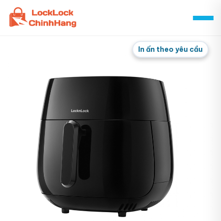
Skip
to
content
In ấn theo yêu cầu