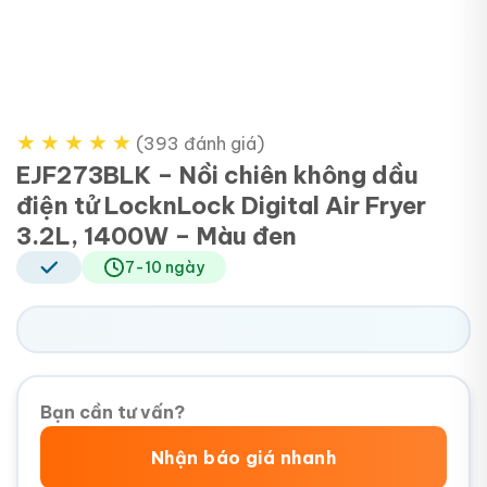
★
★
★
★
★
(393 đánh giá)
EJF273BLK – Nồi chiên không dầu
điện tử LocknLock Digital Air Fryer
3.2L, 1400W – Màu đen
7-10 ngày
Bạn cần tư vấn?
Nhận báo giá nhanh