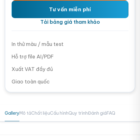
Tư vấn miễn phí
Tải bảng giá tham khảo
In thử màu / mẫu test
Hỗ trợ file AI/PDF
Xuất VAT đầy đủ
Giao toàn quốc
Gallery
Mô tả
Chất liệu
Cấu hình
Quy trình
Đánh giá
FAQ