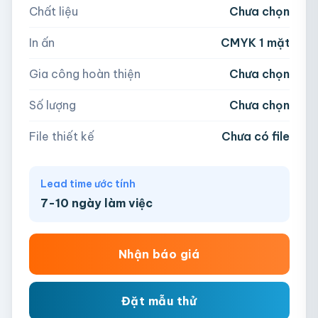
Chất liệu
Chưa chọn
Hoặc nhập số lượng:
📁
In ấn
CMYK 1 mặt
−
+
hộp
Kéo thả file hoặc
click để chọn
Gia công hoàn thiện
Chưa chọn
AI, PDF, EPS, PSD, PNG, JPG (tối đa 50MB)
Số lượng
Chưa chọn
Chưa có file?
Bỏ qua, team hỗ trợ thiết kế →
File thiết kế
Chưa có file
Lead time ước tính
7-10 ngày làm việc
Nhận báo giá
Đặt mẫu thử