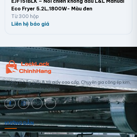
EJF151BLK – Nồi chiên không dầu L&L Manual
Eco Fryer 5.2L,1800W- Màu đen
Từ 300 hộp
Liên hệ báo giá
Xưởng in hộp giấy & túi giấy cao cấp. Chuyên gia công ép kim,
UV, dập nổi chuyên nghiệp.
HƯỚNG DẪN
Giới thiệu