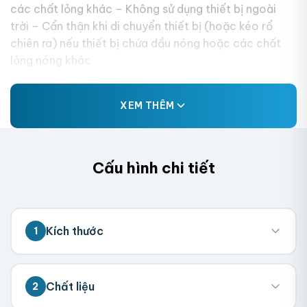
các chất lỏng khác – Không sử dụng thiết bị ngoài
trời – Cẩn thận khi di chuyển thiết bị (hoặc kéo rổ
chiên ra) nếu thiết bị chứa dầu nóng hoặc các chất
lỏng nóng khác
XEM THÊM
Cấu hình chi tiết
Kích thước
1
💡 Đo kích thước bên trong hộp (nơi chứa
Chất liệu
2
sản phẩm). Chúng tôi sẽ tính toán kích