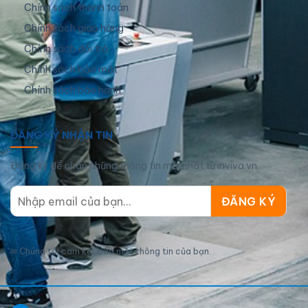
Chính sách thanh toán
Chính sách giao hàng
Chính sách đổi trả
Chính sách bảo mật
Chính sách bảo hành
ĐĂNG KÝ NHẬN TIN
Đăng ký để nhận những thông tin mới nhất từ inviva.vn
✉
Chúng tôi cam kết bảo mật thông tin của bạn.