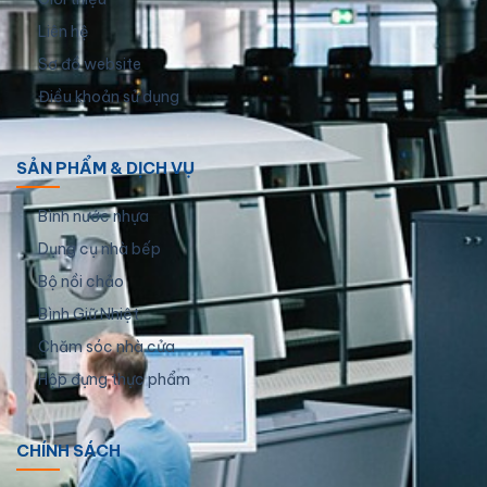
Liên hệ
Sơ đồ website
Điều khoản sử dụng
SẢN PHẨM & DỊCH VỤ
Bình nước nhựa
Dụng cụ nhà bếp
Bộ nồi chảo
Bình Giữ Nhiệt
Chăm sóc nhà cửa
Hộp đựng thực phẩm
CHÍNH SÁCH