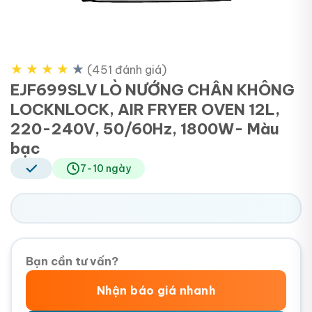
★
★
★
★
★
(451 đánh giá)
EJF699SLV LÒ NƯỚNG CHÂN KHÔNG
LOCKNLOCK, AIR FRYER OVEN 12L,
220-240V, 50/60Hz, 1800W- Màu
bạc
7-10 ngày
Bạn cần tư vấn?
Nhận báo giá nhanh