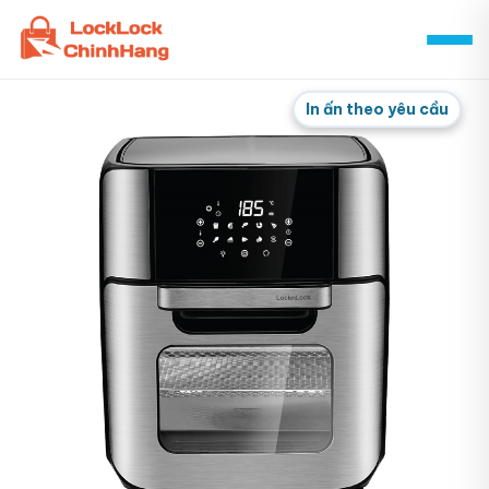
Skip
to
content
In ấn theo yêu cầu