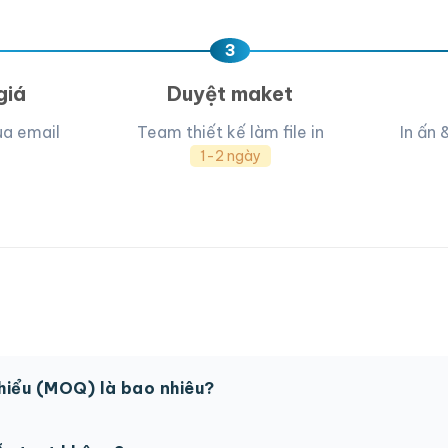
3
giá
Duyệt maket
ua email
Team thiết kế làm file in
In ấn 
1-2 ngày
thiểu (MOQ) là bao nhiêu?
 sản phẩm. Một số sản phẩm đặc biệt có thể có MOQ khá