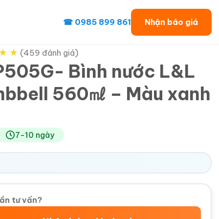
☎ 0985 899 861
Nhận báo giá
★
★
(459 đánh giá)
505G- Bình nước L&L
bbell 560㎖ – Màu xanh
7-10 ngày
ần tư vấn?