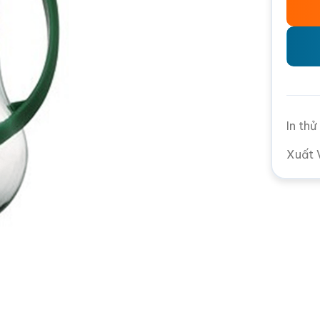
In th
Xuất 