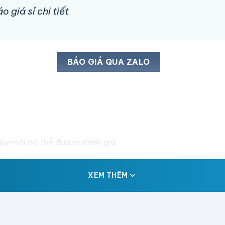
 giá sỉ chi tiết
BÁO GIÁ QUA ZALO
y mới có thể đưa ra đánh giá.
XEM THÊM