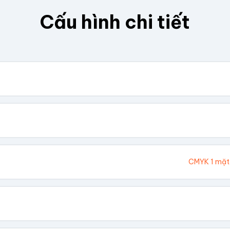
Cấu hình chi tiết
. Chúng tôi sẽ tính toán kích thước tổng thể.
Cao (cm)
Ivory 300gsm
CMYK 1 mặt
hông In