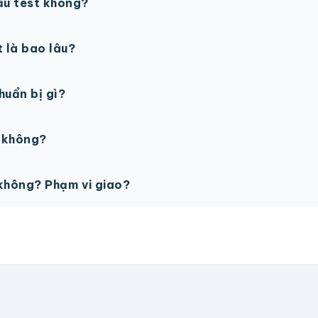
ẫu test không?
in thử trước khi sản xuất đại trà. Chi phí in thử sẽ được tí
t là bao lâu?
gày làm việc sau khi duyệt maket. Có thể rút ngắn nếu cần
chuẩn bị gì?
PSD với độ phân giải 300dpi. Nếu chưa có file thiết kế, t
ế không?
ỗ trợ miễn phí cho tất cả đơn hàng.
không? Phạm vi giao?
vận chuyển tính theo địa chỉ nhận hàng. Đơn lớn có thể đượ