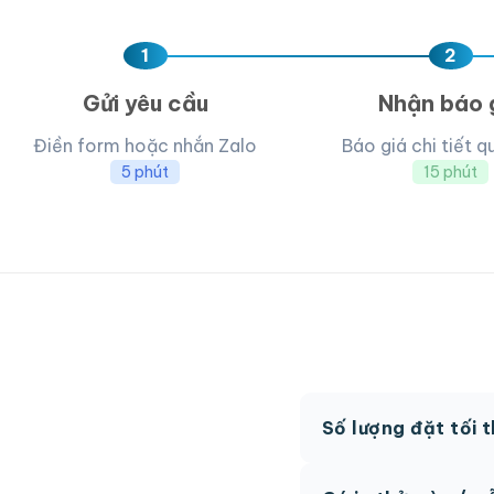
1
2
Gửi yêu cầu
Nhận báo 
Điền form hoặc nhắn Zalo
Báo giá chi tiết q
5 phút
15 phút
Số lượng đặt tối 
MOQ từ 300 hộp tùy