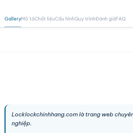
Gallery
Mô tả
Chất liệu
Cấu hình
Quy trình
Đánh giá
FAQ
Locklockchinhhang.com là trang web chuyên
nghiệp.