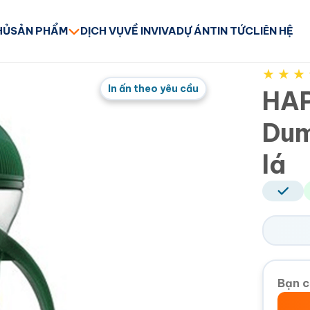
HỦ
SẢN PHẨM
DỊCH VỤ
VỀ INVIVA
DỰ ÁN
TIN TỨC
LIÊN HỆ
★
★
★
In ấn theo yêu cầu
HAP
Dum
lá
Bạn c