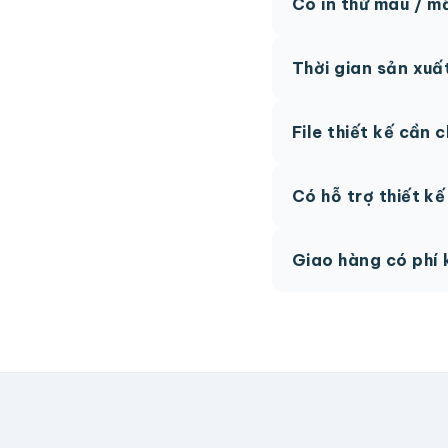
Có in thử màu / m
Có, chúng tôi hỗ trợ 
Thời gian sản xuấ
thức.
Thông thường 7-10 n
File thiết kế cần 
hệ để được tư vấn.
AI, PDF vector hoặc 
Có hỗ trợ thiết k
phí.
Có, team thiết kế h
Giao hàng có phí 
Giao toàn quốc, phí 