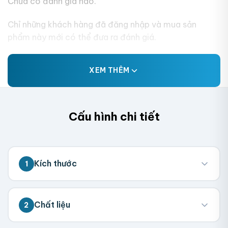
Chưa có đánh giá nào.
Chỉ những khách hàng đã đăng nhập và mua sản
phẩm này mới có thể đưa ra đánh giá.
XEM THÊM
Cấu hình chi tiết
Kích thước
1
💡 Đo kích thước bên trong hộp (nơi chứa
Chất liệu
2
sản phẩm). Chúng tôi sẽ tính toán kích
thước tổng thể.