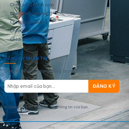
Chính sách thanh toán
Chính sách giao hàng
Chính sách đổi trả
Chính sách bảo mật
Chính sách bảo hành
ĐĂNG KÝ NHẬN TIN
Đăng ký để nhận những thông tin mới nhất từ inviva.vn
✉
Chúng tôi cam kết bảo mật thông tin của bạn.