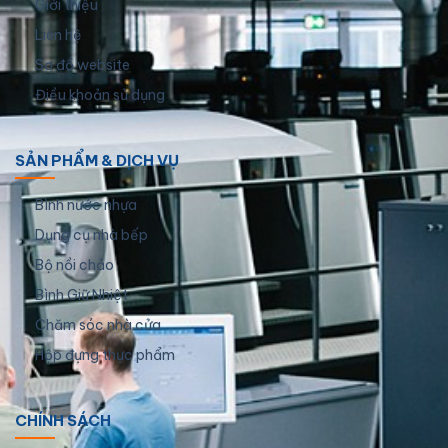
Giới thiệu
Liên hệ
Sơ đồ website
Điều khoản sử dụng
SẢN PHẨM & DỊCH VỤ
Bình nước nhựa
Dụng cụ nhà bếp
Bộ nồi chảo
Bình Giữ Nhiệt
Chăm sóc nhà cửa
Hộp đựng thực phẩm
CHÍNH SÁCH