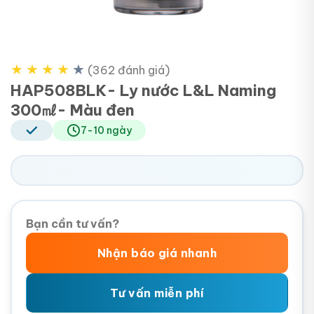
★
★
★
★
★
(362 đánh giá)
HAP508BLK- Ly nước L&L Naming
300㎖- Màu đen
7-10 ngày
Bạn cần tư vấn?
Nhận báo giá nhanh
Tư vấn miễn phí