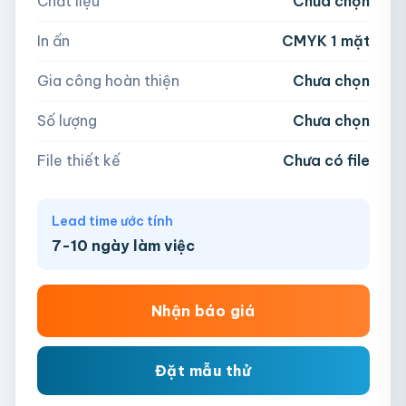
Chất liệu
Chưa chọn
Hoặc nhập số lượng:
📁
In ấn
CMYK 1 mặt
−
+
hộp
Kéo thả file hoặc
click để chọn
Gia công hoàn thiện
Chưa chọn
AI, PDF, EPS, PSD, PNG, JPG (tối đa 50MB)
Số lượng
Chưa chọn
Chưa có file?
Bỏ qua, team hỗ trợ thiết kế →
File thiết kế
Chưa có file
Lead time ước tính
7-10 ngày làm việc
Nhận báo giá
Đặt mẫu thử