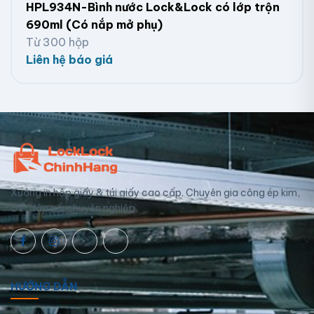
HPL934N-Bình nước Lock&Lock có lớp trộn
690ml (Có nắp mở phụ)
Từ 300 hộp
Liên hệ báo giá
Xưởng in hộp giấy & túi giấy cao cấp. Chuyên gia công ép kim,
UV, dập nổi chuyên nghiệp.
HƯỚNG DẪN