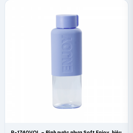
P-1740VOL – Bình nước nhựa Soft Enjoy, hiệu