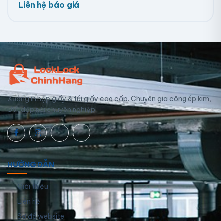
Liên hệ báo giá
Xưởng in hộp giấy & túi giấy cao cấp. Chuyên gia công ép kim,
UV, dập nổi chuyên nghiệp.
HƯỚNG DẪN
Giới thiệu
Liên hệ
Sơ đồ website