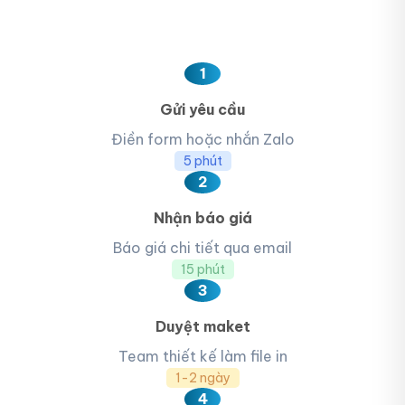
1
Gửi yêu cầu
Điền form hoặc nhắn Zalo
5 phút
2
Nhận báo giá
Báo giá chi tiết qua email
15 phút
3
Duyệt maket
Team thiết kế làm file in
1-2 ngày
4