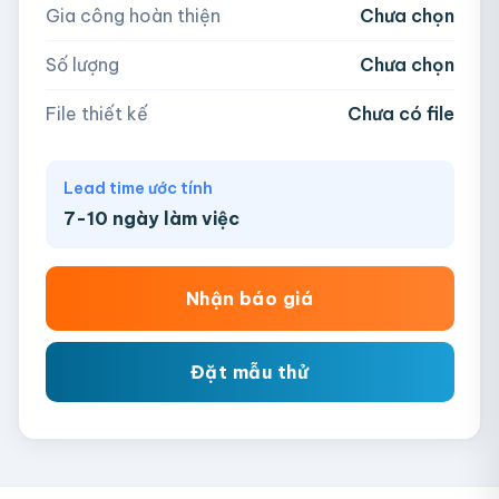
Gia công hoàn thiện
Chưa chọn
AI, PDF, EPS, PSD, PNG, JPG (tối đa 50MB)
Số lượng
Chưa chọn
Chưa có file?
Bỏ qua, team hỗ trợ thiết kế →
File thiết kế
Chưa có file
Lead time ước tính
7-10 ngày làm việc
Nhận báo giá
Đặt mẫu thử