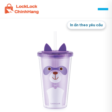
Skip
to
content
In ấn theo yêu cầu