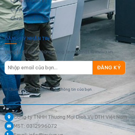
Chính sách đổi trả
Chính sách bảo mật
Chính sách bảo hành
ĐĂNG KÝ NHẬN TIN
Đăng ký để nhận những thông tin mới nhất từ inviva.vn
✉
Chúng tôi cam kết bảo mật thông tin của bạn.
Công ty TNHH Thương Mại Dịch Vụ DTH Việt Nam
MST: 0312996072