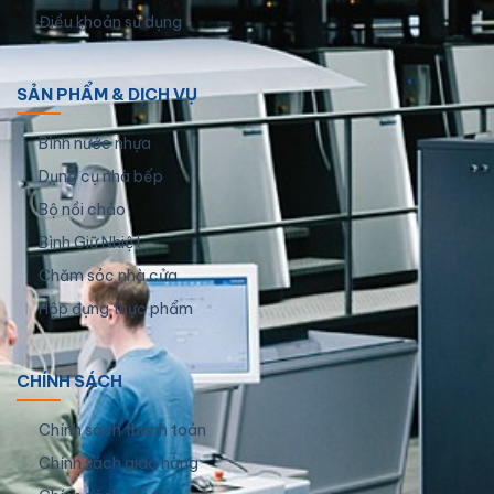
Điều khoản sử dụng
SẢN PHẨM & DỊCH VỤ
Bình nước nhựa
Dụng cụ nhà bếp
Bộ nồi chảo
Bình Giữ Nhiệt
Chăm sóc nhà cửa
Hộp đựng thực phẩm
CHÍNH SÁCH
Chính sách thanh toán
Chính sách giao hàng