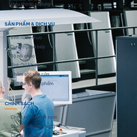
Điều khoản sử dụng
SẢN PHẨM & DỊCH VỤ
Bình nước nhựa
Dụng cụ nhà bếp
Bộ nồi chảo
Bình Giữ Nhiệt
Chăm sóc nhà cửa
Hộp đựng thực phẩm
CHÍNH SÁCH
Chính sách thanh toán
Chính sách giao hàng
Chính sách đổi trả