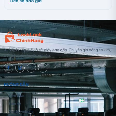
Liên hệ báo giá
Xưởng in hộp giấy & túi giấy cao cấp. Chuyên gia công ép kim,
UV, dập nổi chuyên nghiệp.
HƯỚNG DẪN
Giới thiệu
Liên hệ
Sơ đồ website