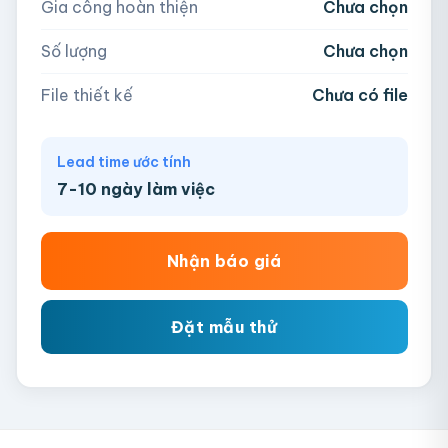
Gia công hoàn thiện
Chưa chọn
AI, PDF, EPS, PSD, PNG, JPG (tối đa 50MB)
Số lượng
Chưa chọn
Chưa có file?
Bỏ qua, team hỗ trợ thiết kế →
File thiết kế
Chưa có file
Lead time ước tính
7-10 ngày làm việc
Nhận báo giá
Đặt mẫu thử