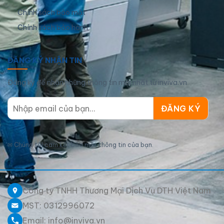
Chính sách bảo mật
Chính sách bảo hành
ĐĂNG KÝ NHẬN TIN
Đăng ký để nhận những thông tin mới nhất từ inviva.vn
✉
Chúng tôi cam kết bảo mật thông tin của bạn.
Công ty TNHH Thương Mại Dịch Vụ DTH Việt Nam
MST: 0312996072
Email: info@inviva.vn