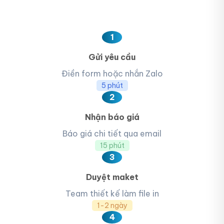
1
Gửi yêu cầu
Điền form hoặc nhắn Zalo
5 phút
2
Nhận báo giá
Báo giá chi tiết qua email
15 phút
3
Duyệt maket
Team thiết kế làm file in
1-2 ngày
4