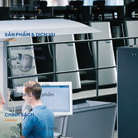
Sơ đồ website
Điều khoản sử dụng
SẢN PHẨM & DỊCH VỤ
Bình nước nhựa
Dụng cụ nhà bếp
Bộ nồi chảo
Bình Giữ Nhiệt
Chăm sóc nhà cửa
Hộp đựng thực phẩm
CHÍNH SÁCH
Chính sách thanh toán
Chính sách giao hàng