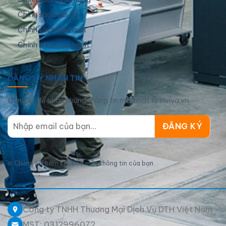
Chính sách đổi trả
Chính sách bảo mật
Chính sách bảo hành
ĐĂNG KÝ NHẬN TIN
Đăng ký để nhận những thông tin mới nhất từ inviva.vn
✉
Chúng tôi cam kết bảo mật thông tin của bạn.
Công ty TNHH Thương Mại Dịch Vụ DTH Việt Nam
MST: 0312996072