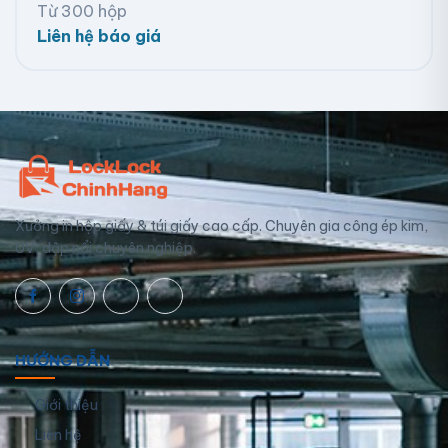
Từ 300 hộp
Liên hệ báo giá
Xưởng in hộp giấy & túi giấy cao cấp. Chuyên gia công ép kim,
UV, dập nổi chuyên nghiệp.
HƯỚNG DẪN
Giới thiệu
Liên hệ