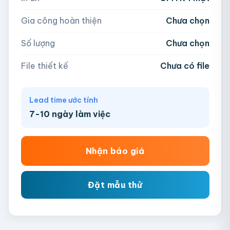
−
+
hộp
Kéo thả file hoặc
click để chọn
Gia công hoàn thiện
Chưa chọn
AI, PDF, EPS, PSD, PNG, JPG (tối đa 50MB)
Số lượng
Chưa chọn
Chưa có file?
Bỏ qua, team hỗ trợ thiết kế →
File thiết kế
Chưa có file
Lead time ước tính
7-10 ngày làm việc
Nhận báo giá
Đặt mẫu thử