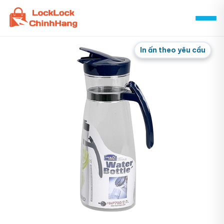
Skip
to
content
In ấn theo yêu cầu