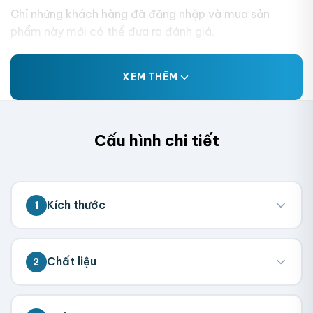
Chỉ những khách hàng đã đăng nhập và mua sản
phẩm này mới có thể đưa ra đánh giá.
XEM THÊM
Cấu hình chi tiết
Kích thước
1
💡 Đo kích thước bên trong hộp (nơi chứa
Chất liệu
2
sản phẩm). Chúng tôi sẽ tính toán kích
thước tổng thể.