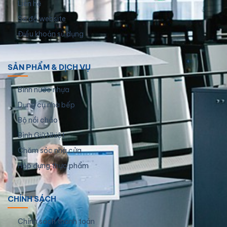
Liên hệ
Sơ đồ website
Điều khoản sử dụng
SẢN PHẨM & DỊCH VỤ
Bình nước nhựa
Dụng cụ nhà bếp
Bộ nồi chảo
Bình Giữ Nhiệt
Chăm sóc nhà cửa
Hộp đựng thực phẩm
CHÍNH SÁCH
Chính sách thanh toán