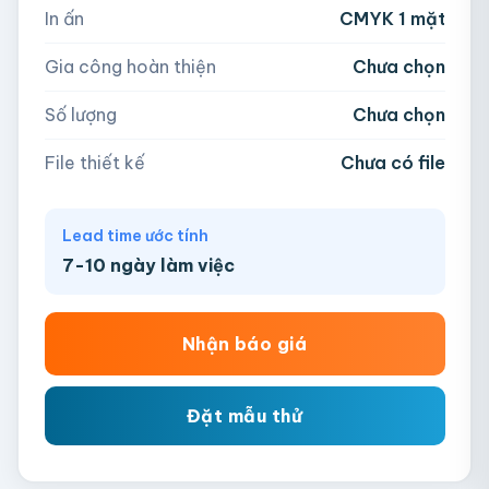
In ấn
CMYK 1 mặt
−
+
hộp
Kéo thả file hoặc
click để chọn
Gia công hoàn thiện
Chưa chọn
AI, PDF, EPS, PSD, PNG, JPG (tối đa 50MB)
Số lượng
Chưa chọn
Chưa có file?
Bỏ qua, team hỗ trợ thiết kế →
File thiết kế
Chưa có file
Lead time ước tính
7-10 ngày làm việc
Nhận báo giá
Đặt mẫu thử