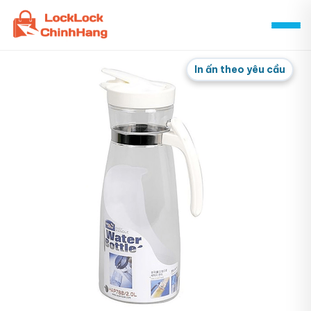
Skip
to
content
In ấn theo yêu cầu