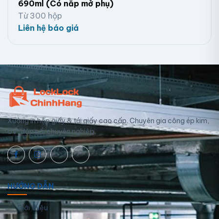
690ml (Có nắp mở phụ)
Từ 300 hộp
Liên hệ báo giá
Xưởng in hộp giấy & túi giấy cao cấp. Chuyên gia công ép kim,
UV, dập nổi chuyên nghiệp.
HƯỚNG DẪN
Giới thiệu