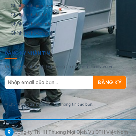
Chính sách giao hàng
Chính sách đổi trả
Chính sách bảo mật
Chính sách bảo hành
ĐĂNG KÝ NHẬN TIN
Đăng ký để nhận những thông tin mới nhất từ inviva.vn
✉
Chúng tôi cam kết bảo mật thông tin của bạn.
Công ty TNHH Thương Mại Dịch Vụ DTH Việt Nam