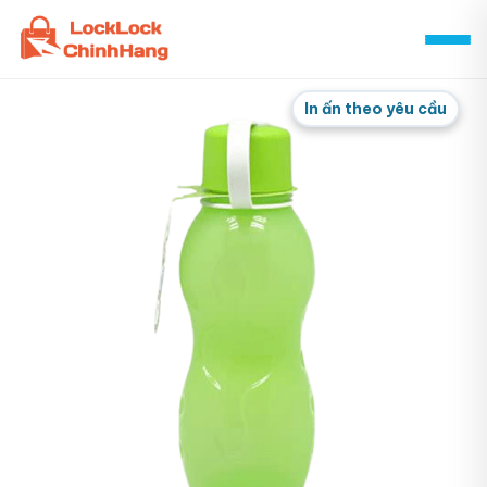
Skip
to
content
In ấn theo yêu cầu