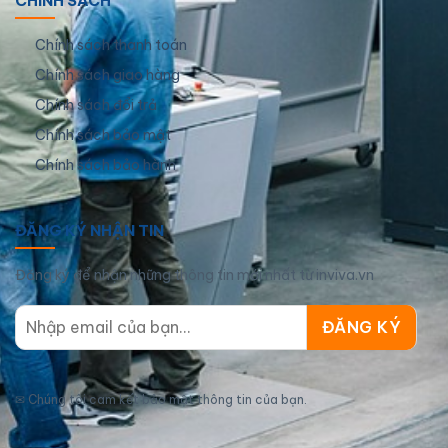
CHÍNH SÁCH
Chính sách thanh toán
Chính sách giao hàng
Chính sách đổi trả
Chính sách bảo mật
Chính sách bảo hành
ĐĂNG KÝ NHẬN TIN
Đăng ký để nhận những thông tin mới nhất từ inviva.vn
✉
Chúng tôi cam kết bảo mật thông tin của bạn.