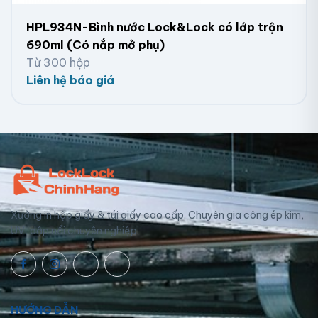
HPL934N-Bình nước Lock&Lock có lớp trộn
690ml (Có nắp mở phụ)
Từ 300 hộp
Liên hệ báo giá
Xưởng in hộp giấy & túi giấy cao cấp. Chuyên gia công ép kim,
UV, dập nổi chuyên nghiệp.
HƯỚNG DẪN