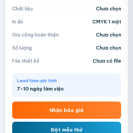
Chất liệu
Chưa chọn
Hoặc nhập số lượng:
📁
In ấn
CMYK 1 mặt
−
+
hộp
Kéo thả file hoặc
click để chọn
Gia công hoàn thiện
Chưa chọn
AI, PDF, EPS, PSD, PNG, JPG (tối đa 50MB)
Số lượng
Chưa chọn
Chưa có file?
Bỏ qua, team hỗ trợ thiết kế →
File thiết kế
Chưa có file
Lead time ước tính
7-10 ngày làm việc
Nhận báo giá
Đặt mẫu thử