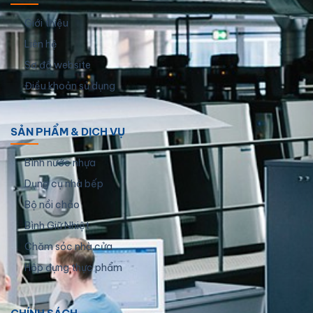
Giới thiệu
Liên hệ
Sơ đồ website
Điều khoản sử dụng
SẢN PHẨM & DỊCH VỤ
Bình nước nhựa
Dụng cụ nhà bếp
Bộ nồi chảo
Bình Giữ Nhiệt
Chăm sóc nhà cửa
Hộp đựng thực phẩm