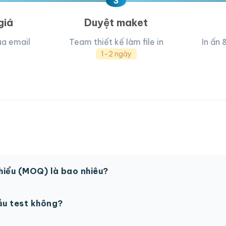
3
giá
Duyệt maket
ua email
Team thiết kế làm file in
In ấn 
1-2 ngày
thiểu (MOQ) là bao nhiêu?
 sản phẩm. Một số sản phẩm đặc biệt có thể có MOQ khá
ẫu test không?
in thử trước khi sản xuất đại trà. Chi phí in thử sẽ được tí