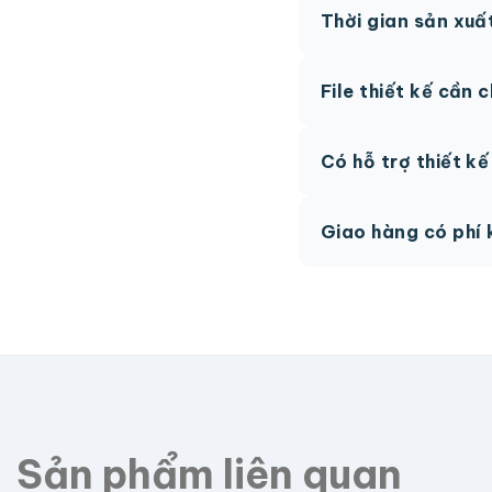
Thời gian sản xuấ
thức.
Thông thường 7-10 n
File thiết kế cần 
hệ để được tư vấn.
AI, PDF vector hoặc 
Có hỗ trợ thiết k
phí.
Có, team thiết kế h
Giao hàng có phí 
Giao toàn quốc, phí 
Sản phẩm liên quan