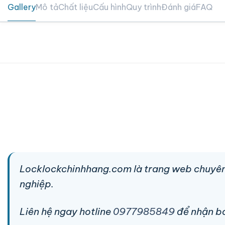
Gallery
Mô tả
Chất liệu
Cấu hình
Quy trình
Đánh giá
FAQ
Locklockchinhhang.com là trang web chuyên
nghiệp.
Liên hệ ngay hotline
0977985849
để nhận báo