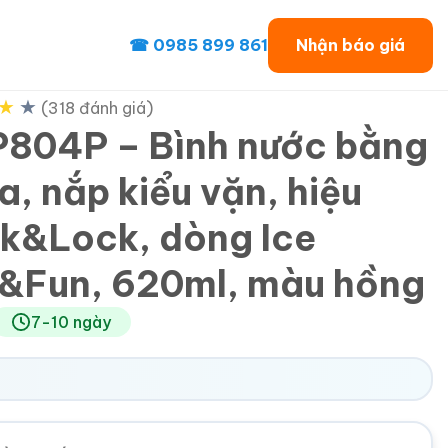
☎ 0985 899 861
Nhận báo giá
★
★
(318 đánh giá)
804P – Bình nước bằng
a, nắp kiểu vặn, hiệu
k&Lock, dòng Ice
&Fun, 620ml, màu hồng
7-10 ngày