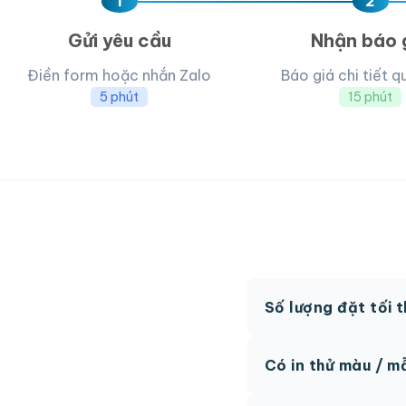
1
2
Gửi yêu cầu
Nhận báo 
Điền form hoặc nhắn Zalo
Báo giá chi tiết q
5 phút
15 phút
Số lượng đặt tối 
MOQ từ 300 hộp tùy
Có in thử màu / m
Có, chúng tôi hỗ trợ 