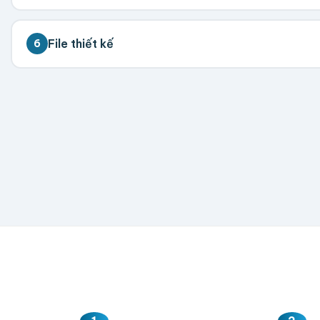
💡 Đặt càng nhiều giá càng tốt. Vui lòng liên hệ để 
File thiết kế
6
300
500
1,000
2,000
5,000
💡 Hỗ trợ AI, PDF, EPS, PSD, PNG (300dpi). Nếu chưa 
Hoặc nhập số lượng:
−
+
hộp
Kéo thả fil
AI, PDF, EPS, PS
Chưa có file?
Bỏ q