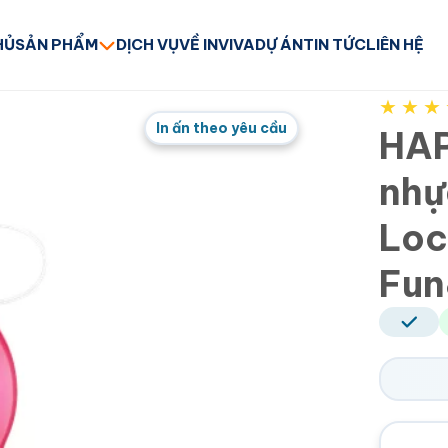
HỦ
SẢN PHẨM
DỊCH VỤ
VỀ INVIVA
DỰ ÁN
TIN TỨC
LIÊN HỆ
★
★
★
In ấn theo yêu cầu
HAP
nhự
Loc
Fun