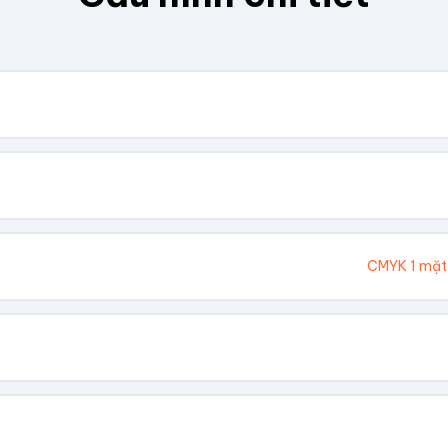
. Chúng tôi sẽ tính toán kích thước tổng thể.
Cao (cm)
Ivory 300gsm
CMYK 1 mặt
hông In
 Vàng
Dập Nổi