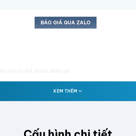
BÁO GIÁ QUA ZALO
y mới có thể đưa ra đánh giá.
XEM THÊM
Cấu hình chi tiết