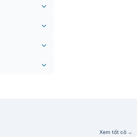
 gấp, vui lòng liên
eam sẽ hỗ trợ miễn
c hỗ trợ phí ship.
Xem tất cả →