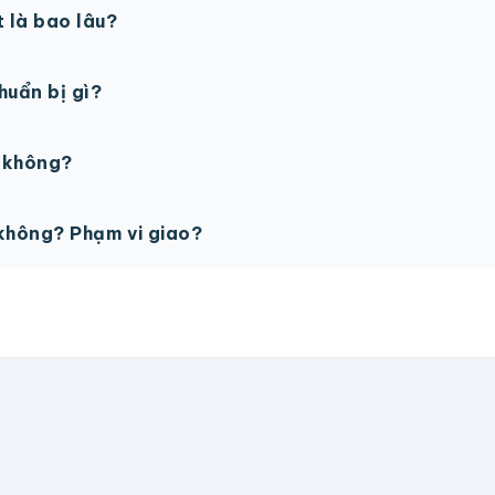
t là bao lâu?
gày làm việc sau khi duyệt maket. Có thể rút ngắn nếu cần
chuẩn bị gì?
PSD với độ phân giải 300dpi. Nếu chưa có file thiết kế, t
ế không?
ỗ trợ miễn phí cho tất cả đơn hàng.
không? Phạm vi giao?
vận chuyển tính theo địa chỉ nhận hàng. Đơn lớn có thể đượ