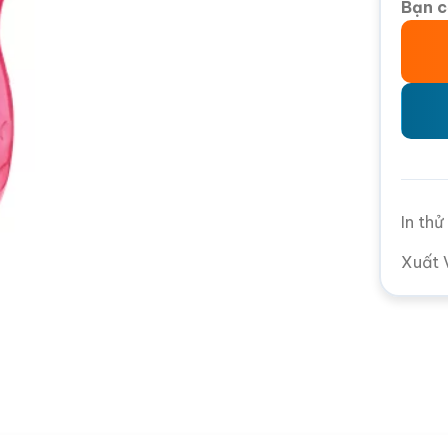
Bạn c
In th
Xuất 