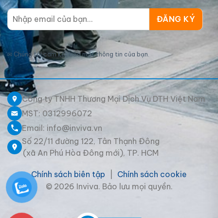
✉
Chúng tôi cam kết bảo mật thông tin của bạn.
Công ty TNHH Thương Mại Dịch Vụ DTH Việt Nam
MST: 0312996072
Email: info@inviva.vn
Số 22/11 đường 122, Tân Thạnh Đông
(xã An Phú Hòa Đông mới), TP. HCM
Chính sách biên tập
|
Chính sách cookie
© 2026 Inviva. Bảo lưu mọi quyền.