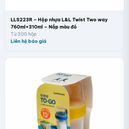
LLS223R – Hộp nhựa L&L Twist Two way
760ml+310ml – Nắp màu đỏ
Từ 300 hộp
Liên hệ báo giá