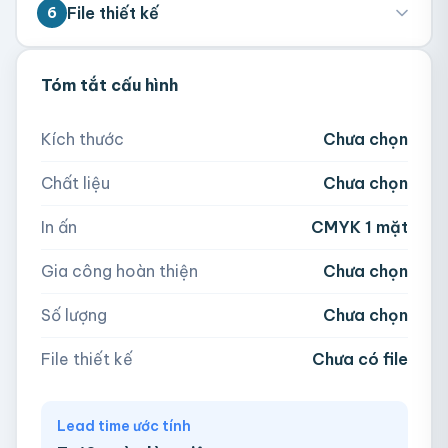
💡 Đặt càng nhiều giá càng tốt. Vui lòng liên
File thiết kế
6
hệ để biết giá theo số lượng.
💡 Hỗ trợ AI, PDF, EPS, PSD, PNG (300dpi).
Tóm tắt cấu hình
300
500
1,000
2,000
Nếu chưa có file, team sẽ hỗ trợ thiết kế.
Kích thước
Chưa chọn
5,000
Chất liệu
Chưa chọn
Hoặc nhập số lượng:
📁
In ấn
CMYK 1 mặt
−
+
hộp
Kéo thả file hoặc
click để chọn
Gia công hoàn thiện
Chưa chọn
AI, PDF, EPS, PSD, PNG, JPG (tối đa 50MB)
Số lượng
Chưa chọn
Chưa có file?
Bỏ qua, team hỗ trợ thiết kế →
File thiết kế
Chưa có file
Lead time ước tính