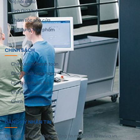
Bộ nồi chảo
Bình Giữ Nhiệt
Chăm sóc nhà cửa
Hộp đựng thực phẩm
CHÍNH SÁCH
Chính sách thanh toán
Chính sách giao hàng
Chính sách đổi trả
Chính sách bảo mật
Chính sách bảo hành
ĐĂNG KÝ NHẬN TIN
Đăng ký để nhận những thông tin mới nhất từ inviva.vn