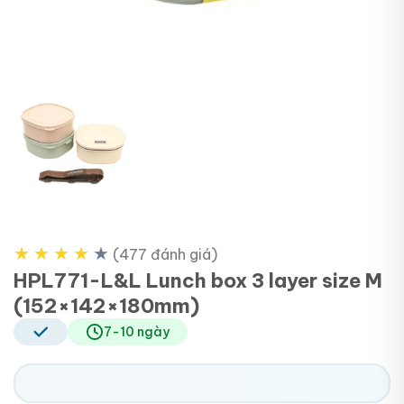
★
★
★
★
★
(477 đánh giá)
HPL771-L&L Lunch box 3 layer size M
(152×142×180mm)
7-10 ngày