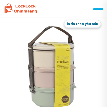
Skip
to
content
In ấn theo yêu cầu