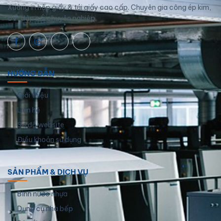
Xưởng in hộp giấy & túi giấy cao cấp. Chuyên gia công ép kim,
UV, dập nổi chuyên nghiệp.
HƯỚNG DẪN
Giới thiệu
Liên hệ
Sơ đồ website
Điều khoản sử dụng
SẢN PHẨM & DỊCH VỤ
Bình nước nhựa
Dụng cụ nhà bếp