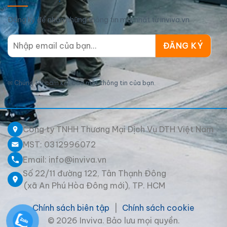
Đăng ký để nhận những thông tin mới nhất từ inviva.vn
✉
Chúng tôi cam kết bảo mật thông tin của bạn.
Công ty TNHH Thương Mại Dịch Vụ DTH Việt Nam
MST: 0312996072
Email: info@inviva.vn
Số 22/11 đường 122, Tân Thạnh Đông
(xã An Phú Hòa Đông mới), TP. HCM
Chính sách biên tập
|
Chính sách cookie
© 2026 Inviva. Bảo lưu mọi quyền.