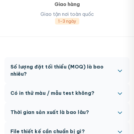
Giao hàng
Giao tận nơi toàn quốc
1-3 ngày
Số lượng đặt tối thiểu (MOQ) là bao
nhiêu?
MOQ từ 300 hộp tùy sản phẩm. Một số sản phẩm
Có in thử màu / mẫu test không?
đặc biệt có thể có MOQ khác nhau.
Có, chúng tôi hỗ trợ in thử trước khi sản xuất đại
Thời gian sản xuất là bao lâu?
trà. Chi phí in thử sẽ được tính vào đơn hàng
chính thức.
Thông thường 7-10 ngày làm việc sau khi duyệt
File thiết kế cần chuẩn bị gì?
maket. Có thể rút ngắn nếu cần gấp, vui lòng liên