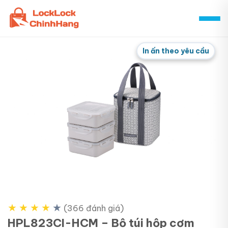
Skip
to
content
In ấn theo yêu cầu
★
★
★
★
★
(366 đánh giá)
HPL823CI-HCM – Bộ túi hộp cơm