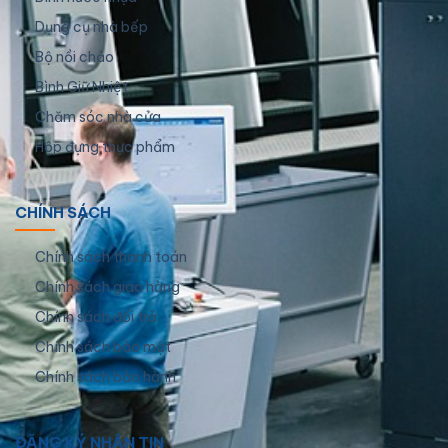
Dụng cụ nhà bếp
Bộ nồi chảo
Bình Giữ Nhiệt
Chăm sóc nhà cửa
Hộp đựng thực phẩm
CHÍNH SÁCH
Chính sách thanh toán
Chính sách giao hàng
Chính sách đổi trả
Chính sách bảo mật
Chính sách bảo hành
ĐĂNG KÝ NHẬN TIN