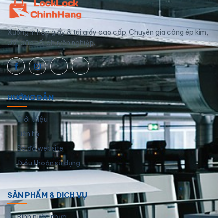
Xưởng in hộp giấy & túi giấy cao cấp. Chuyên gia công ép kim,
UV, dập nổi chuyên nghiệp.
HƯỚNG DẪN
Giới thiệu
Liên hệ
Sơ đồ website
Điều khoản sử dụng
SẢN PHẨM & DỊCH VỤ
Bình nước nhựa