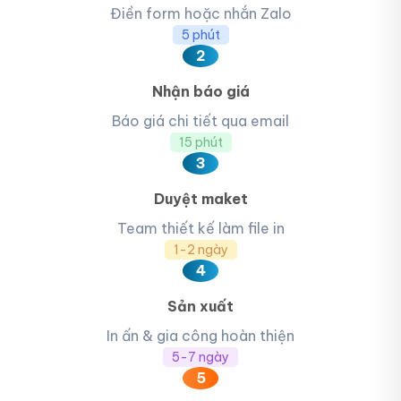
Điền form hoặc nhắn Zalo
5 phút
2
Nhận báo giá
Báo giá chi tiết qua email
15 phút
3
Duyệt maket
Team thiết kế làm file in
1-2 ngày
4
Sản xuất
In ấn & gia công hoàn thiện
5-7 ngày
5