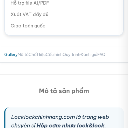
Hỗ trợ file AI/PDF
Xuất VAT đầy đủ
Giao toàn quốc
Gallery
Mô tả
Chất liệu
Cấu hình
Quy trình
Đánh giá
FAQ
Mô tả sản phẩm
Locklockchinhhang.com là trang web
chuyên sỉ
Hộp cơm nhựa lock&lock
.