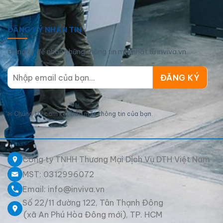
ĐĂNG KÝ NHẬN TIN
Đăng ký để nhận những thông tin mới nhất từ inviva.vn
✉
Chúng tôi cam kết bảo mật thông tin của bạn.
Công ty TNHH Thương Mại Dịch Vụ DTH Việt Nam
MST: 0312996072
Email: info@inviva.vn
Số 22/11 đường 122, Tân Thạnh Đông
(xã An Phú Hòa Đông mới), TP. HCM