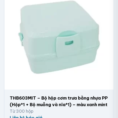
THB603MIT – Bộ hộp cơm trưa bằng nhựa PP
(Hộp*1 + Bộ muỗng và nĩa*1) – màu xanh mint
Từ 300 hộp
Liên hệ báo giá