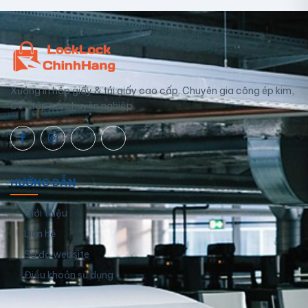
Xưởng in hộp giấy & túi giấy cao cấp. Chuyên gia công ép kim,
UV, dập nổi chuyên nghiệp.
HƯỚNG DẪN
Giới thiệu
Liên hệ
Sơ đồ website
Điều khoản sử dụng