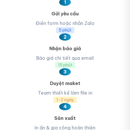
1
Gửi yêu cầu
Điền form hoặc nhắn Zalo
5 phút
2
Nhận báo giá
Báo giá chi tiết qua email
15 phút
3
Duyệt maket
Team thiết kế làm file in
1-2 ngày
4
Sản xuất
In ấn & gia công hoàn thiện