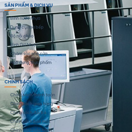
SẢN PHẨM & DỊCH VỤ
Bình nước nhựa
Dụng cụ nhà bếp
Bộ nồi chảo
Bình Giữ Nhiệt
Chăm sóc nhà cửa
Hộp đựng thực phẩm
CHÍNH SÁCH
Chính sách thanh toán
Chính sách giao hàng
Chính sách đổi trả
Chính sách bảo mật
Chính sách bảo hành