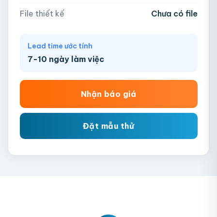
Chưa có file?
Bỏ qua, team hỗ trợ thiết kế →
File thiết kế
Chưa có file
Lead time ước tính
7-10 ngày làm việc
Nhận báo giá
Đặt mẫu thử