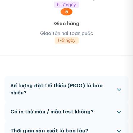
5-7 ngày
5
Giao hàng
Giao tận nơi toàn quốc
1-3 ngày
Số lượng đặt tối thiểu (MOQ) là bao
nhiêu?
MOQ từ 300 hộp tùy sản phẩm. Một số sản phẩm
Có in thử màu / mẫu test không?
đặc biệt có thể có MOQ khác nhau.
Có, chúng tôi hỗ trợ in thử trước khi sản xuất đại
Thời gian sản xuất là bao lâu?
trà. Chi phí in thử sẽ được tính vào đơn hàng