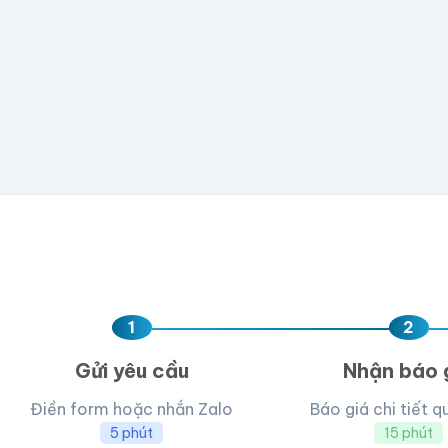
💡 Hỗ trợ AI, PDF, EPS, PSD, PNG (300dpi). Nếu chưa 
Hoặc nhập số lượng:
−
+
hộp
Kéo thả fil
AI, PDF, EPS, PS
Chưa có file?
Bỏ q
1
2
Gửi yêu cầu
Nhận báo 
Điền form hoặc nhắn Zalo
Báo giá chi tiết q
5 phút
15 phút