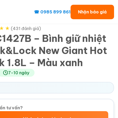
☎ 0985 899 861
Nhận báo giá
★
★
(431 đánh giá)
1427B – Bình giữ nhiệt
k&Lock New Giant Hot
k 1.8L – Màu xanh
7-10 ngày
ần tư vấn?