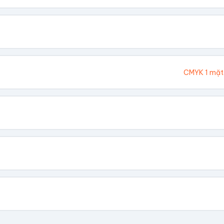
. Chúng tôi sẽ tính toán kích thước tổng thể.
Cao (cm)
Ivory 300gsm
CMYK 1 mặt
hông In
 Vàng
Dập Nổi
biết giá theo số lượng.