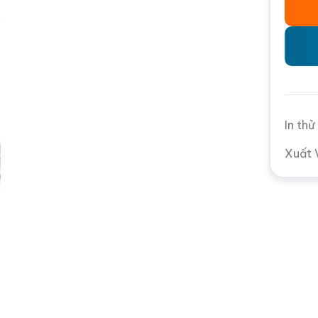
In th
Xuất 