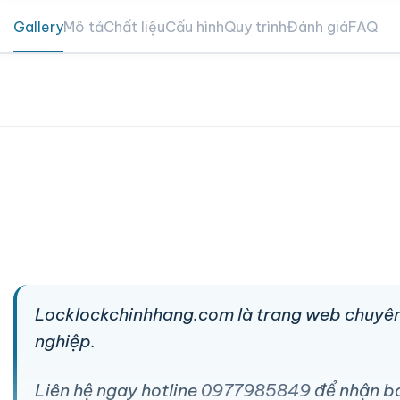
Gallery
Mô tả
Chất liệu
Cấu hình
Quy trình
Đánh giá
FAQ
Locklockchinhhang.com là trang web chuyên
nghiệp.
Liên hệ ngay hotline
0977985849
để nhận báo