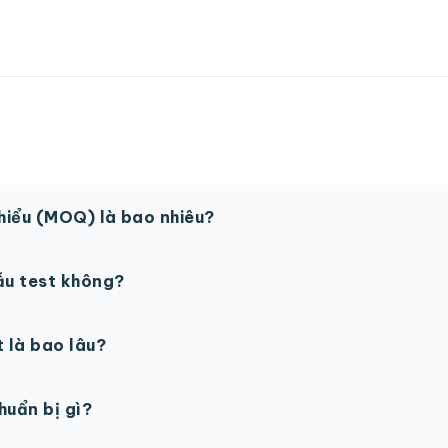
thiểu (MOQ) là bao nhiêu?
 sản phẩm. Một số sản phẩm đặc biệt có thể có MOQ khá
ẫu test không?
in thử trước khi sản xuất đại trà. Chi phí in thử sẽ được tí
t là bao lâu?
gày làm việc sau khi duyệt maket. Có thể rút ngắn nếu cần
chuẩn bị gì?