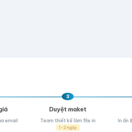
có file, team sẽ hỗ trợ thiết kế.
📁
e hoặc
click để chọn
D, PNG, JPG (tối đa 50MB)
ua, team hỗ trợ thiết kế →
3
giá
Duyệt maket
ua email
Team thiết kế làm file in
In ấn 
1-2 ngày