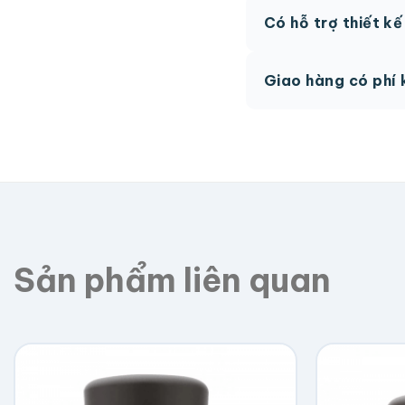
AI, PDF vector hoặc 
Có hỗ trợ thiết k
phí.
Có, team thiết kế h
Giao hàng có phí 
Giao toàn quốc, phí 
Sản phẩm liên quan