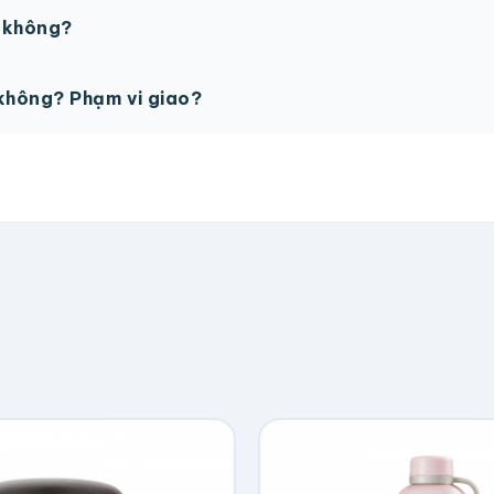
PSD với độ phân giải 300dpi. Nếu chưa có file thiết kế, t
ế không?
ỗ trợ miễn phí cho tất cả đơn hàng.
không? Phạm vi giao?
vận chuyển tính theo địa chỉ nhận hàng. Đơn lớn có thể đượ