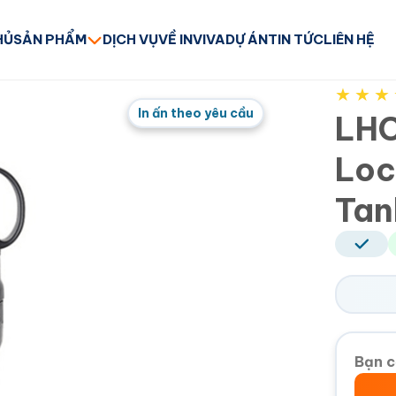
HỦ
SẢN PHẨM
DỊCH VỤ
VỀ INVIVA
DỰ ÁN
TIN TỨC
LIÊN HỆ
★
★
★
In ấn theo yêu cầu
LHC
Loc
Tan
Bạn c