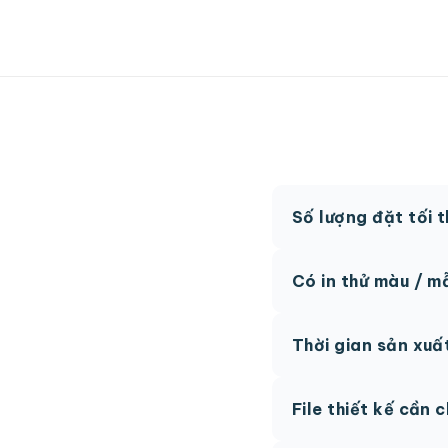
Số lượng đặt tối 
MOQ từ 300 hộp tùy
Có in thử màu / m
Có, chúng tôi hỗ trợ 
Thời gian sản xuấ
thức.
Thông thường 7-10 n
File thiết kế cần 
hệ để được tư vấn.