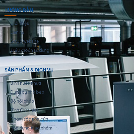
HƯỚNG DẪN
Giới thiệu
Liên hệ
Sơ đồ website
Điều khoản sử dụng
SẢN PHẨM & DỊCH VỤ
Bình nước nhựa
Dụng cụ nhà bếp
Bộ nồi chảo
Bình Giữ Nhiệt
Chăm sóc nhà cửa
Hộp đựng thực phẩm