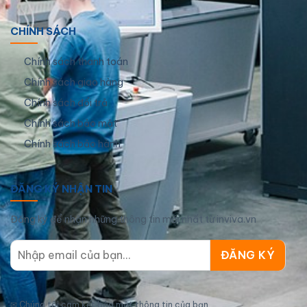
CHÍNH SÁCH
Chính sách thanh toán
Chính sách giao hàng
Chính sách đổi trả
Chính sách bảo mật
Chính sách bảo hành
ĐĂNG KÝ NHẬN TIN
Đăng ký để nhận những thông tin mới nhất từ inviva.vn
✉
Chúng tôi cam kết bảo mật thông tin của bạn.