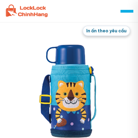
Skip
to
content
In ấn theo yêu cầu