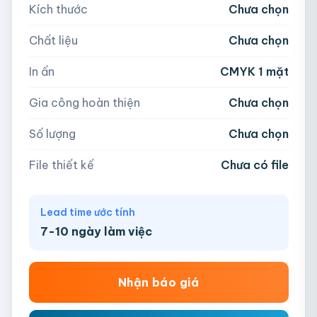
Kích thước
Chưa chọn
5,000
Chất liệu
Chưa chọn
Hoặc nhập số lượng:
📁
In ấn
CMYK 1 mặt
−
+
hộp
Kéo thả file hoặc
click để chọn
Gia công hoàn thiện
Chưa chọn
AI, PDF, EPS, PSD, PNG, JPG (tối đa 50MB)
Số lượng
Chưa chọn
Chưa có file?
Bỏ qua, team hỗ trợ thiết kế →
File thiết kế
Chưa có file
Lead time ước tính
7-10 ngày làm việc
Nhận báo giá