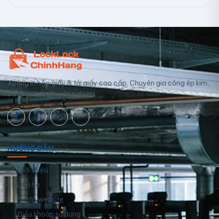
Xưởng in hộp giấy & túi giấy cao cấp. Chuyên gia công ép kim,
UV, dập nổi chuyên nghiệp.
HƯỚNG DẪN
Giới thiệu
Liên hệ
Sơ đồ website
Điều khoản sử dụng