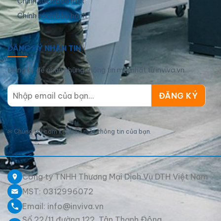
Chính sách bảo mật
Chính sách bảo hành
ĐĂNG KÝ NHẬN TIN
Đăng ký để nhận những thông tin mới nhất từ inviva.vn
✉
Chúng tôi cam kết bảo mật thông tin của bạn.
Công ty TNHH Thương Mại Dịch Vụ DTH Việt Nam
MST: 0312996072
Email: info@inviva.vn
Số 22/11 đường 122, Tân Thạnh Đông