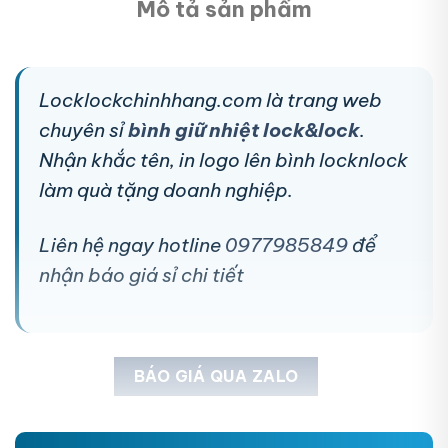
Mô tả sản phẩm
Locklockchinhhang.com là trang web
chuyên sỉ
bình giữ nhiệt lock&lock
.
Nhận khắc tên, in logo lên bình locknlock
làm quà tặng doanh nghiệp.
Liên hệ ngay hotline
0977985849
để
nhận báo giá sỉ chi tiết
BÁO GIÁ QUA ZALO