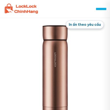
Skip
to
content
In ấn theo yêu cầu