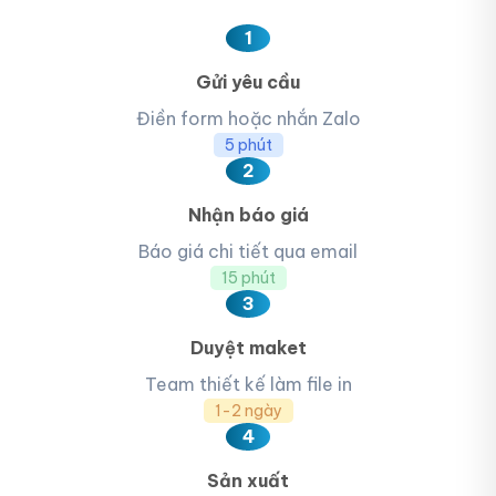
1
Gửi yêu cầu
Điền form hoặc nhắn Zalo
5 phút
2
Nhận báo giá
Báo giá chi tiết qua email
15 phút
3
Duyệt maket
Team thiết kế làm file in
1-2 ngày
4
Sản xuất