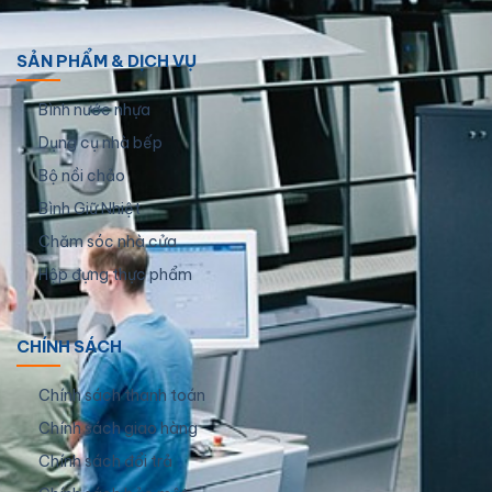
SẢN PHẨM & DỊCH VỤ
Bình nước nhựa
Dụng cụ nhà bếp
Bộ nồi chảo
Bình Giữ Nhiệt
Chăm sóc nhà cửa
Hộp đựng thực phẩm
CHÍNH SÁCH
Chính sách thanh toán
Chính sách giao hàng
Chính sách đổi trả