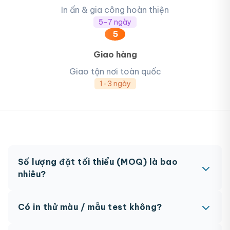
In ấn & gia công hoàn thiện
5-7 ngày
5
Giao hàng
Giao tận nơi toàn quốc
1-3 ngày
Số lượng đặt tối thiểu (MOQ) là bao
nhiêu?
MOQ từ 300 hộp tùy sản phẩm. Một số sản phẩm
Có in thử màu / mẫu test không?
đặc biệt có thể có MOQ khác nhau.
Có, chúng tôi hỗ trợ in thử trước khi sản xuất đại