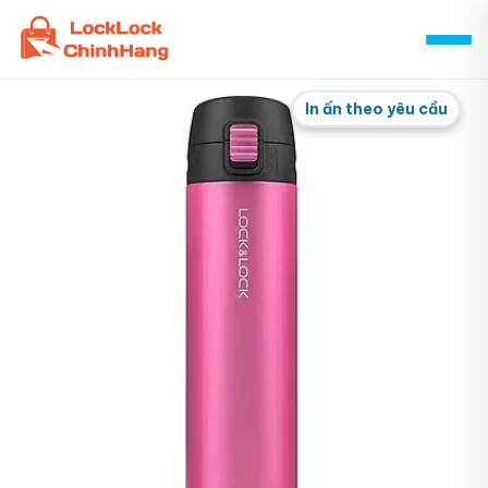
Skip
to
content
In ấn theo yêu cầu