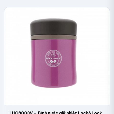
LHC8003V – Bình nước giữ nhiệt Lock&Lock