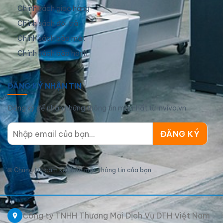
Chính sách giao hàng
Chính sách đổi trả
Chính sách bảo mật
Chính sách bảo hành
ĐĂNG KÝ NHẬN TIN
Đăng ký để nhận những thông tin mới nhất từ inviva.vn
✉
Chúng tôi cam kết bảo mật thông tin của bạn.
Công ty TNHH Thương Mại Dịch Vụ DTH Việt Nam