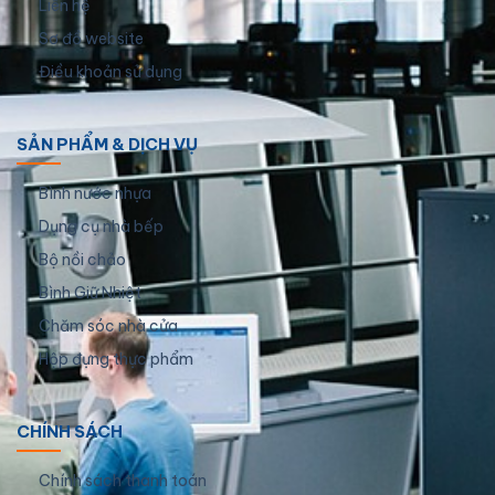
Liên hệ
Sơ đồ website
Điều khoản sử dụng
SẢN PHẨM & DỊCH VỤ
Bình nước nhựa
Dụng cụ nhà bếp
Bộ nồi chảo
Bình Giữ Nhiệt
Chăm sóc nhà cửa
Hộp đựng thực phẩm
CHÍNH SÁCH
Chính sách thanh toán