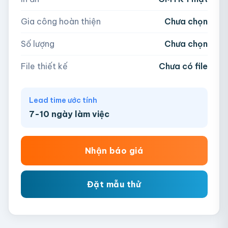
−
+
hộp
Kéo thả file hoặc
click để chọn
Gia công hoàn thiện
Chưa chọn
AI, PDF, EPS, PSD, PNG, JPG (tối đa 50MB)
Số lượng
Chưa chọn
Chưa có file?
Bỏ qua, team hỗ trợ thiết kế →
File thiết kế
Chưa có file
Lead time ước tính
7-10 ngày làm việc
Nhận báo giá
Đặt mẫu thử