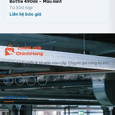
Bottle 490ml – Màu mint
Từ 300 hộp
Liên hệ báo giá
Xưởng in hộp giấy & túi giấy cao cấp. Chuyên gia công ép kim,
UV, dập nổi chuyên nghiệp.
HƯỚNG DẪN
Giới thiệu