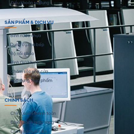
Điều khoản sử dụng
SẢN PHẨM & DỊCH VỤ
Bình nước nhựa
Dụng cụ nhà bếp
Bộ nồi chảo
Bình Giữ Nhiệt
Chăm sóc nhà cửa
Hộp đựng thực phẩm
CHÍNH SÁCH
Chính sách thanh toán
Chính sách giao hàng
Chính sách đổi trả