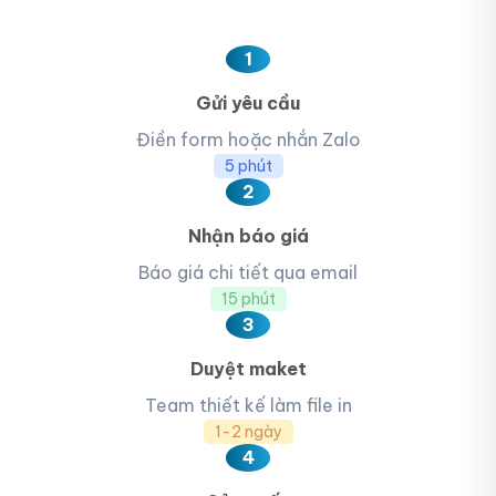
1
Gửi yêu cầu
Điền form hoặc nhắn Zalo
5 phút
2
Nhận báo giá
Báo giá chi tiết qua email
15 phút
3
Duyệt maket
Team thiết kế làm file in
1-2 ngày
4