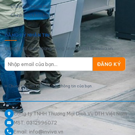
Chính sách bảo mật
Chính sách bảo hành
ĐĂNG KÝ NHẬN TIN
Đăng ký để nhận những thông tin mới nhất từ inviva.vn
✉
Chúng tôi cam kết bảo mật thông tin của bạn.
Công ty TNHH Thương Mại Dịch Vụ DTH Việt Nam
MST: 0312996072
Email: info@inviva.vn