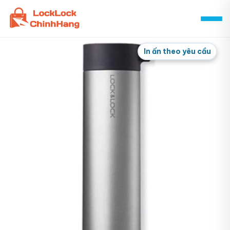
Skip
to
content
In ấn theo yêu cầu