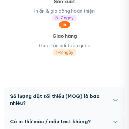
Sản xuất
In ấn & gia công hoàn thiện
5-7 ngày
5
Giao hàng
Giao tận nơi toàn quốc
1-3 ngày
Số lượng đặt tối thiểu (MOQ) là bao
nhiêu?
MOQ từ 300 hộp tùy sản phẩm. Một số sản phẩm
Có in thử màu / mẫu test không?
đặc biệt có thể có MOQ khác nhau.