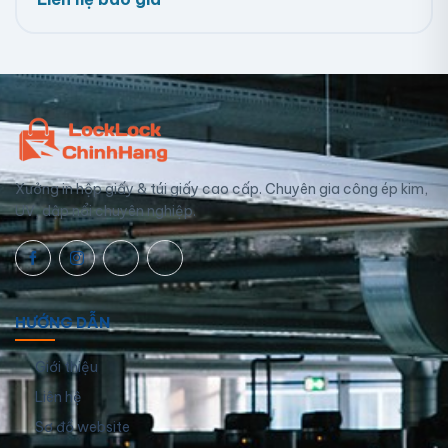
Xưởng in hộp giấy & túi giấy cao cấp. Chuyên gia công ép kim,
UV, dập nổi chuyên nghiệp.
HƯỚNG DẪN
Giới thiệu
Liên hệ
Sơ đồ website