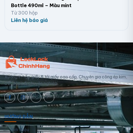
Bottle 490ml – Màu mint
Từ 300 hộp
Liên hệ báo giá
Xưởng in hộp giấy & túi giấy cao cấp. Chuyên gia công ép kim,
UV, dập nổi chuyên nghiệp.
HƯỚNG DẪN
Giới thiệu