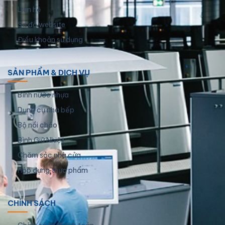
Liên hệ
Sơ đồ website
Điều khoản sử dụng
SẢN PHẨM & DỊCH VỤ
Bình nước nhựa
Dụng cụ nhà bếp
Bộ nồi chảo
Bình Giữ Nhiệt
Chăm sóc nhà cửa
Hộp đựng thực phẩm
CHÍNH SÁCH