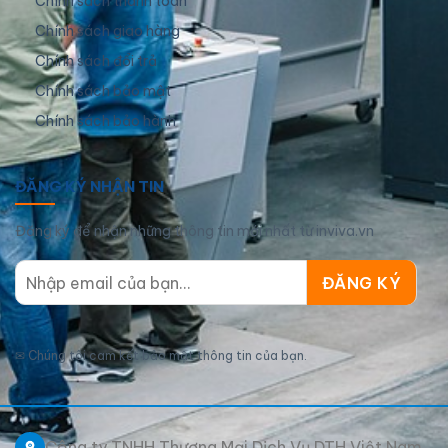
Chính sách thanh toán
Chính sách giao hàng
Chính sách đổi trả
Chính sách bảo mật
Chính sách bảo hành
ĐĂNG KÝ NHẬN TIN
Đăng ký để nhận những thông tin mới nhất từ inviva.vn
✉
Chúng tôi cam kết bảo mật thông tin của bạn.
Công ty TNHH Thương Mại Dịch Vụ DTH Việt Nam