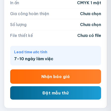
In ấn
CMYK 1 mặt
−
+
hộp
Kéo thả file hoặc
click để chọn
Gia công hoàn thiện
Chưa chọn
AI, PDF, EPS, PSD, PNG, JPG (tối đa 50MB)
Số lượng
Chưa chọn
Chưa có file?
Bỏ qua, team hỗ trợ thiết kế →
File thiết kế
Chưa có file
Lead time ước tính
7-10 ngày làm việc
Nhận báo giá
Đặt mẫu thử