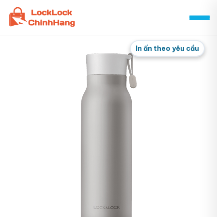
Skip
to
content
In ấn theo yêu cầu