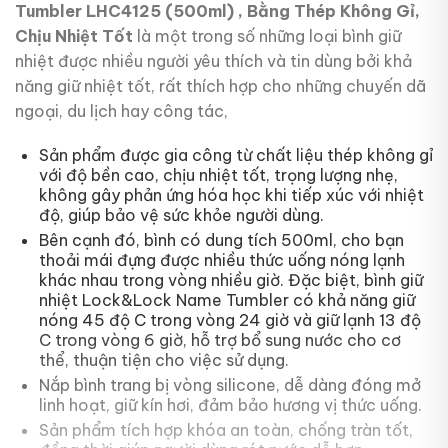
Tumbler LHC4125 (500ml) , Bằng Thép Không Gỉ,
Chịu Nhiệt Tốt
là một trong số những loại bình giữ
nhiệt được nhiều người yêu thích và tin dùng bởi khả
năng giữ nhiệt tốt, rất thích hợp cho những chuyến dã
ngoại, du lịch hay công tác,
Sản phẩm được gia công từ chất liệu thép không gỉ
với độ bền cao, chịu nhiệt tốt, trọng lượng nhẹ,
không gây phản ứng hóa học khi tiếp xúc với nhiệt
độ, giúp bảo vệ sức khỏe người dùng.
Bên cạnh đó, bình có dung tích 500ml, cho bạn
thoải mái đựng được nhiều thức uống nóng lạnh
khác nhau trong vòng nhiều giờ. Đặc biệt, bình giữ
nhiệt Lock&Lock Name Tumbler có khả năng giữ
nóng 45 độ C trong vòng 24 giờ và giữ lạnh 13 độ
C trong vòng 6 giờ, hỗ trợ bổ sung nước cho cơ
thể, thuận tiện cho việc sử dụng.
Nắp bình trang bị vòng silicone, dễ dàng đóng mở
linh hoạt, giữ kín hơi, đảm bảo hương vị thức uống.
Sản phẩm tích hợp khóa an toàn, chống tràn tốt,