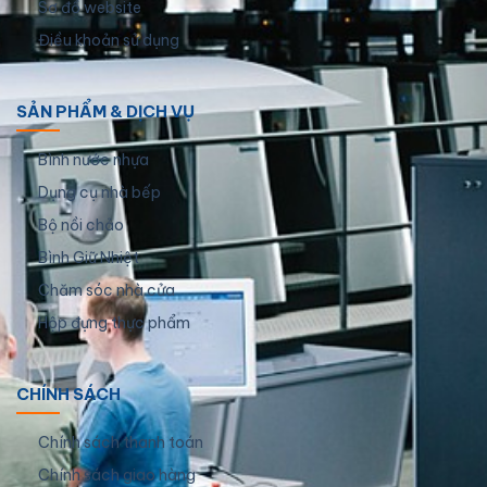
Sơ đồ website
Điều khoản sử dụng
SẢN PHẨM & DỊCH VỤ
Bình nước nhựa
Dụng cụ nhà bếp
Bộ nồi chảo
Bình Giữ Nhiệt
Chăm sóc nhà cửa
Hộp đựng thực phẩm
CHÍNH SÁCH
Chính sách thanh toán
Chính sách giao hàng