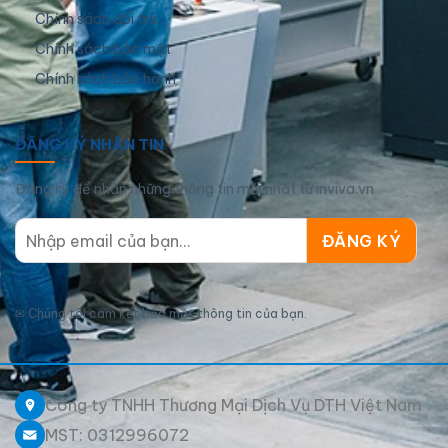
Chính sách đổi trả
Chính sách bảo mật
Chính sách bảo hành
ĐĂNG KÝ NHẬN TIN
Đăng ký để nhận những thông tin mới nhất từ inviva.vn
✉
Chúng tôi cam kết bảo mật thông tin của bạn.
Công ty TNHH Thương Mại Dịch Vụ DTH Việt Nam
MST: 0312996072