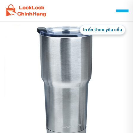
Skip
to
content
In ấn theo yêu cầu