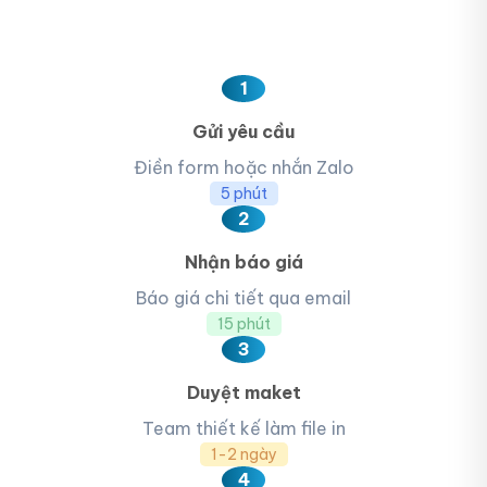
1
Gửi yêu cầu
Điền form hoặc nhắn Zalo
5 phút
2
Nhận báo giá
Báo giá chi tiết qua email
15 phút
3
Duyệt maket
Team thiết kế làm file in
1-2 ngày
4