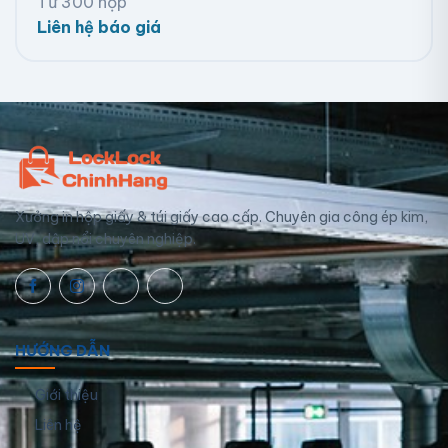
Từ 300 hộp
Liên hệ báo giá
Xưởng in hộp giấy & túi giấy cao cấp. Chuyên gia công ép kim,
UV, dập nổi chuyên nghiệp.
HƯỚNG DẪN
Giới thiệu
Liên hệ