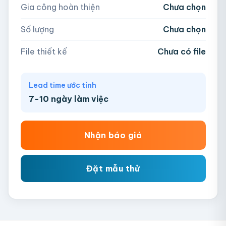
Gia công hoàn thiện
Chưa chọn
AI, PDF, EPS, PSD, PNG, JPG (tối đa 50MB)
Số lượng
Chưa chọn
Chưa có file?
Bỏ qua, team hỗ trợ thiết kế →
File thiết kế
Chưa có file
Lead time ước tính
7-10 ngày làm việc
Nhận báo giá
Đặt mẫu thử