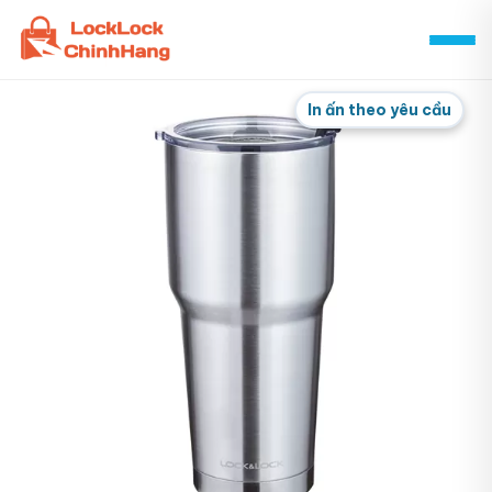
Skip
to
content
In ấn theo yêu cầu