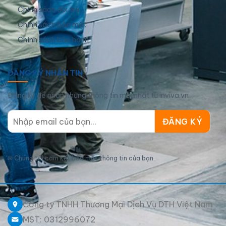
Chính sách đổi trả
Chính sách bảo mật
Chính sách bảo hành
ĐĂNG KÝ NHẬN TIN
Đăng ký để nhận những thông tin mới nhất từ inviva.vn
✉
Chúng tôi cam kết bảo mật thông tin của bạn.
Công ty TNHH Thương Mại Dịch Vụ DTH Việt Nam
MST: 0312996072