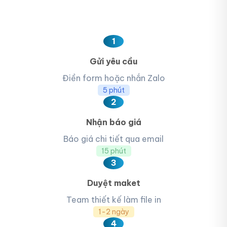
1
Gửi yêu cầu
Điền form hoặc nhắn Zalo
5 phút
2
Nhận báo giá
Báo giá chi tiết qua email
15 phút
3
Duyệt maket
Team thiết kế làm file in
1-2 ngày
4