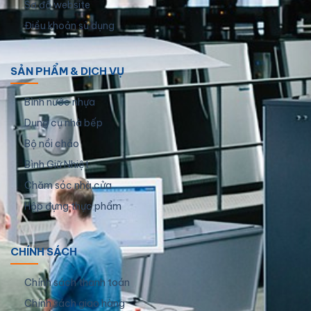
Sơ đồ website
Điều khoản sử dụng
SẢN PHẨM & DỊCH VỤ
Bình nước nhựa
Dụng cụ nhà bếp
Bộ nồi chảo
Bình Giữ Nhiệt
Chăm sóc nhà cửa
Hộp đựng thực phẩm
CHÍNH SÁCH
Chính sách thanh toán
Chính sách giao hàng