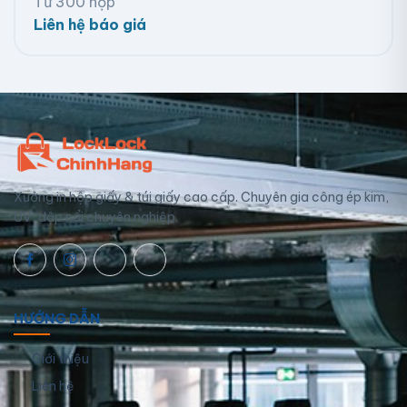
Từ 300 hộp
Liên hệ báo giá
Xưởng in hộp giấy & túi giấy cao cấp. Chuyên gia công ép kim,
UV, dập nổi chuyên nghiệp.
HƯỚNG DẪN
Giới thiệu
Liên hệ