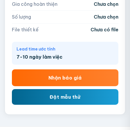
Gia công hoàn thiện
Chưa chọn
AI, PDF, EPS, PSD, PNG, JPG (tối đa 50MB)
Số lượng
Chưa chọn
Chưa có file?
Bỏ qua, team hỗ trợ thiết kế →
File thiết kế
Chưa có file
Lead time ước tính
7-10 ngày làm việc
Nhận báo giá
Đặt mẫu thử