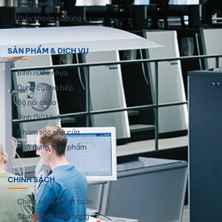
Sơ đồ website
Điều khoản sử dụng
SẢN PHẨM & DỊCH VỤ
Bình nước nhựa
Dụng cụ nhà bếp
Bộ nồi chảo
Bình Giữ Nhiệt
Chăm sóc nhà cửa
Hộp đựng thực phẩm
CHÍNH SÁCH
Chính sách thanh toán
Chính sách giao hàng