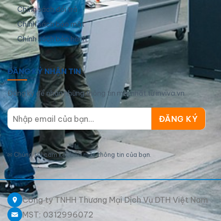
Chính sách đổi trả
Chính sách bảo mật
Chính sách bảo hành
ĐĂNG KÝ NHẬN TIN
Đăng ký để nhận những thông tin mới nhất từ inviva.vn
✉
Chúng tôi cam kết bảo mật thông tin của bạn.
Công ty TNHH Thương Mại Dịch Vụ DTH Việt Nam
MST: 0312996072