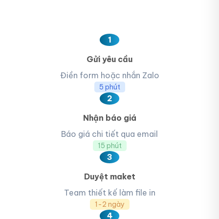
1
Gửi yêu cầu
Điền form hoặc nhắn Zalo
5 phút
2
Nhận báo giá
Báo giá chi tiết qua email
15 phút
3
Duyệt maket
Team thiết kế làm file in
1-2 ngày
4