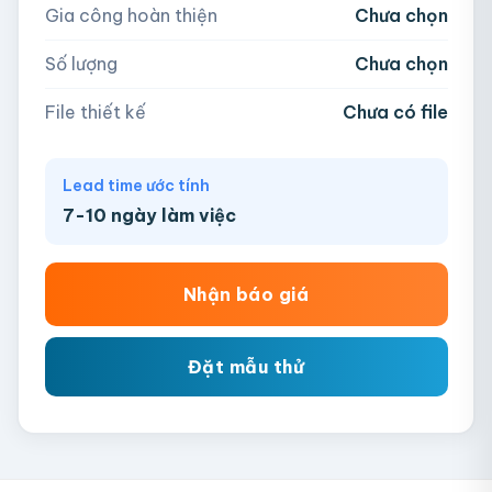
Gia công hoàn thiện
Chưa chọn
AI, PDF, EPS, PSD, PNG, JPG (tối đa 50MB)
Số lượng
Chưa chọn
Chưa có file?
Bỏ qua, team hỗ trợ thiết kế →
File thiết kế
Chưa có file
Lead time ước tính
7-10 ngày làm việc
Nhận báo giá
Đặt mẫu thử