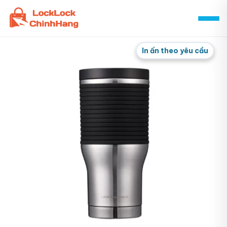
Skip
to
content
In ấn theo yêu cầu