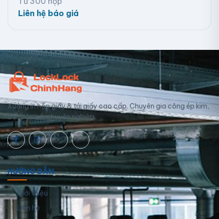
Từ 300 hộp
Liên hệ báo giá
Xưởng in hộp giấy & túi giấy cao cấp. Chuyên gia công ép kim,
UV, dập nổi chuyên nghiệp.
HƯỚNG DẪN
Giới thiệu
Liên hệ