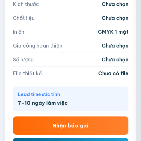
Kích thước
Chưa chọn
5,000
Chất liệu
Chưa chọn
Hoặc nhập số lượng:
📁
In ấn
CMYK 1 mặt
−
+
hộp
Kéo thả file hoặc
click để chọn
Gia công hoàn thiện
Chưa chọn
AI, PDF, EPS, PSD, PNG, JPG (tối đa 50MB)
Số lượng
Chưa chọn
Chưa có file?
Bỏ qua, team hỗ trợ thiết kế →
File thiết kế
Chưa có file
Lead time ước tính
7-10 ngày làm việc
Nhận báo giá