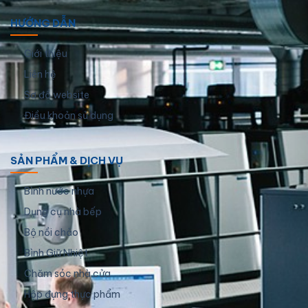
HƯỚNG DẪN
Giới thiệu
Liên hệ
Sơ đồ website
Điều khoản sử dụng
SẢN PHẨM & DỊCH VỤ
Bình nước nhựa
Dụng cụ nhà bếp
Bộ nồi chảo
Bình Giữ Nhiệt
Chăm sóc nhà cửa
Hộp đựng thực phẩm