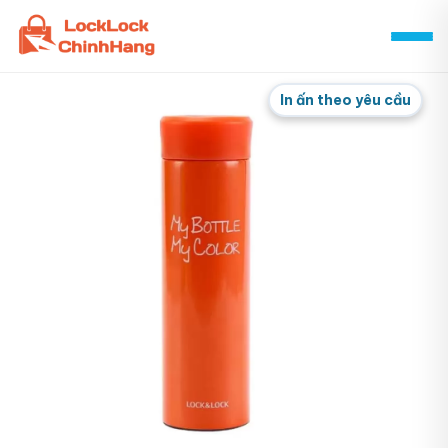
Skip
to
content
In ấn theo yêu cầu