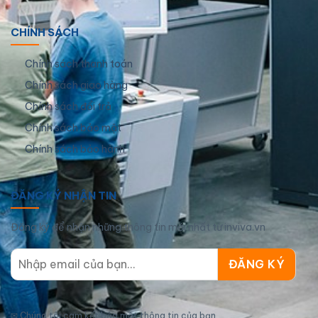
CHÍNH SÁCH
Chính sách thanh toán
Chính sách giao hàng
Chính sách đổi trả
Chính sách bảo mật
Chính sách bảo hành
ĐĂNG KÝ NHẬN TIN
Đăng ký để nhận những thông tin mới nhất từ inviva.vn
✉
Chúng tôi cam kết bảo mật thông tin của bạn.