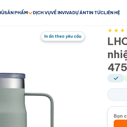
HỦ
SẢN PHẨM
DỊCH VỤ
VỀ INVIVA
DỰ ÁN
TIN TỨC
LIÊN HỆ
★
★
★
In ấn theo yêu cầu
LHC
nhi
475
Bạn c