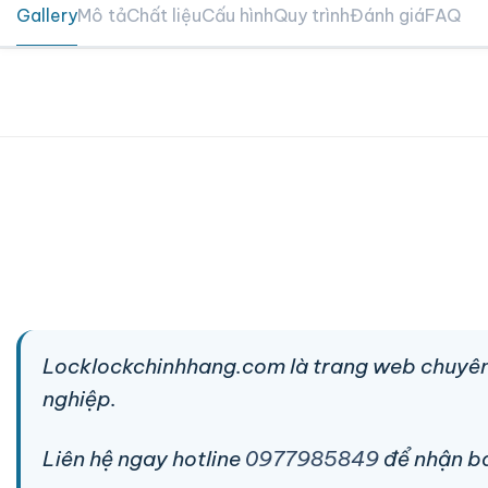
Gallery
Mô tả
Chất liệu
Cấu hình
Quy trình
Đánh giá
FAQ
Locklockchinhhang.com là trang web chuyên
nghiệp.
Liên hệ ngay hotline
0977985849
để nhận báo