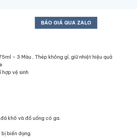
BÁO GIÁ QUA ZALO
l – 3 Màu , Thép không gỉ, giữ nhiệt hiệu quả
ne
ỉ hợp vệ sinh
 đá khô và đồ uống có ga.
 bị biến dạng.