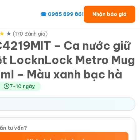
☎ 0985 899 861
Nhận báo giá
★
★
(170 đánh giá)
4219MIT – Ca nước giữ
ệt LocknLock Metro Mug
ml – Màu xanh bạc hà
7-10 ngày
ần tư vấn?