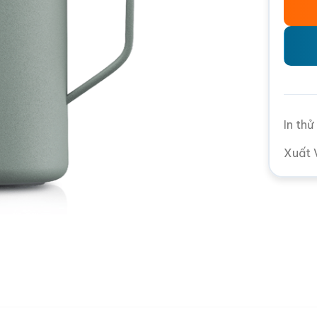
In th
Xuất 