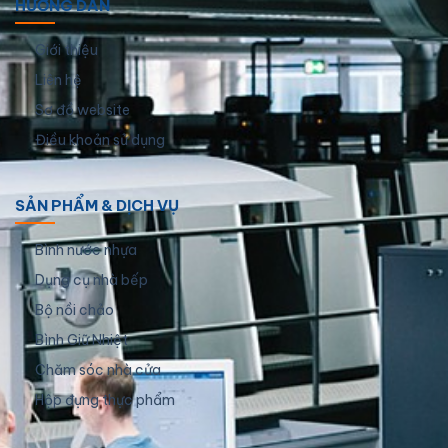
HƯỚNG DẪN
Giới thiệu
Liên hệ
Sơ đồ website
Điều khoản sử dụng
SẢN PHẨM & DỊCH VỤ
Bình nước nhựa
Dụng cụ nhà bếp
Bộ nồi chảo
Bình Giữ Nhiệt
Chăm sóc nhà cửa
Hộp đựng thực phẩm