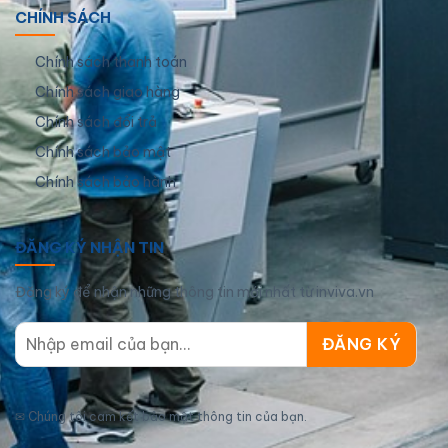
CHÍNH SÁCH
Chính sách thanh toán
Chính sách giao hàng
Chính sách đổi trả
Chính sách bảo mật
Chính sách bảo hành
ĐĂNG KÝ NHẬN TIN
Đăng ký để nhận những thông tin mới nhất từ inviva.vn
✉
Chúng tôi cam kết bảo mật thông tin của bạn.