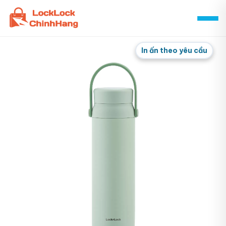
Skip
to
content
In ấn theo yêu cầu