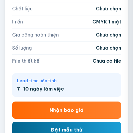
Chất liệu
Chưa chọn
Hoặc nhập số lượng:
📁
In ấn
CMYK 1 mặt
−
+
hộp
Kéo thả file hoặc
click để chọn
Gia công hoàn thiện
Chưa chọn
AI, PDF, EPS, PSD, PNG, JPG (tối đa 50MB)
Số lượng
Chưa chọn
Chưa có file?
Bỏ qua, team hỗ trợ thiết kế →
File thiết kế
Chưa có file
Lead time ước tính
7-10 ngày làm việc
Nhận báo giá
Đặt mẫu thử