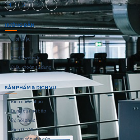
HƯỚNG DẪN
Giới thiệu
Liên hệ
Sơ đồ website
Điều khoản sử dụng
SẢN PHẨM & DỊCH VỤ
Bình nước nhựa
Dụng cụ nhà bếp
Bộ nồi chảo
Bình Giữ Nhiệt
Chăm sóc nhà cửa