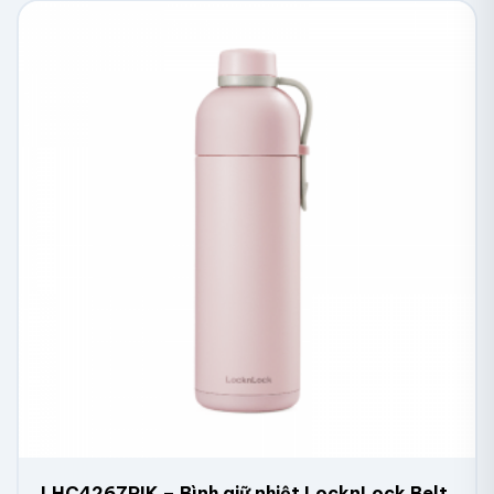
LHC4267PIK – Bình giữ nhiệt LocknLock Belt