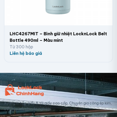
LHC4267MIT – Bình giữ nhiệt LocknLock Belt
Bottle 490ml – Màu mint
Từ 300 hộp
Liên hệ báo giá
Xưởng in hộp giấy & túi giấy cao cấp. Chuyên gia công ép kim,
UV, dập nổi chuyên nghiệp.