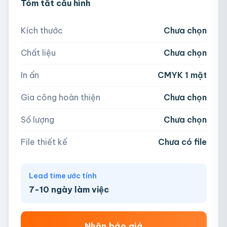
💡 Hỗ trợ AI, PDF, EPS, PSD, PNG (300dpi).
Tóm tắt cấu hình
300
500
1,000
2,000
Nếu chưa có file, team sẽ hỗ trợ thiết kế.
Kích thước
Chưa chọn
5,000
Chất liệu
Chưa chọn
Hoặc nhập số lượng:
📁
In ấn
CMYK 1 mặt
−
+
hộp
Kéo thả file hoặc
click để chọn
Gia công hoàn thiện
Chưa chọn
AI, PDF, EPS, PSD, PNG, JPG (tối đa 50MB)
Số lượng
Chưa chọn
Chưa có file?
Bỏ qua, team hỗ trợ thiết kế →
File thiết kế
Chưa có file
Lead time ước tính
7-10 ngày làm việc
Nhận báo giá