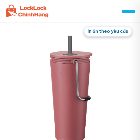
Skip
to
content
In ấn theo yêu cầu