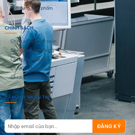
Hộp đựng thực phẩm
CHÍNH SÁCH
Chính sách thanh toán
Chính sách giao hàng
Chính sách đổi trả
Chính sách bảo mật
Chính sách bảo hành
ĐĂNG KÝ NHẬN TIN
Đăng ký để nhận những thông tin mới nhất từ inviva.vn