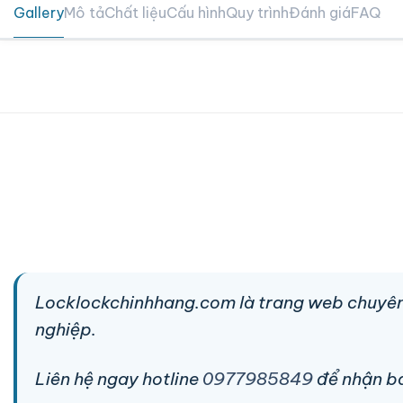
Gallery
Mô tả
Chất liệu
Cấu hình
Quy trình
Đánh giá
FAQ
Locklockchinhhang.com là trang web chuyên
nghiệp.
Liên hệ ngay hotline
0977985849
để nhận báo