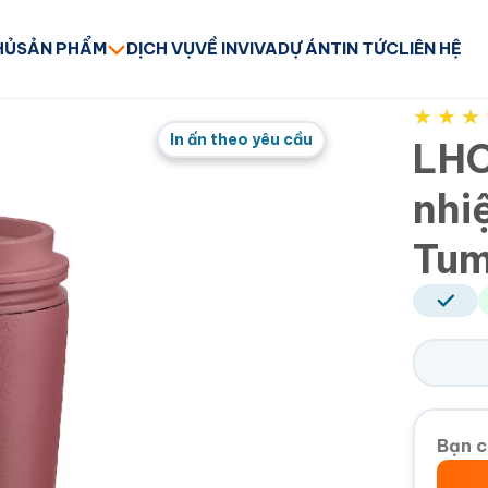
HỦ
SẢN PHẨM
DỊCH VỤ
VỀ INVIVA
DỰ ÁN
TIN TỨC
LIÊN HỆ
★
★
★
In ấn theo yêu cầu
LHC
nhi
Tum
Bạn c