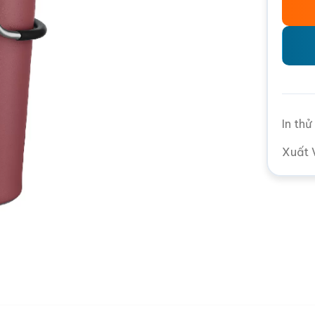
In th
Xuất 