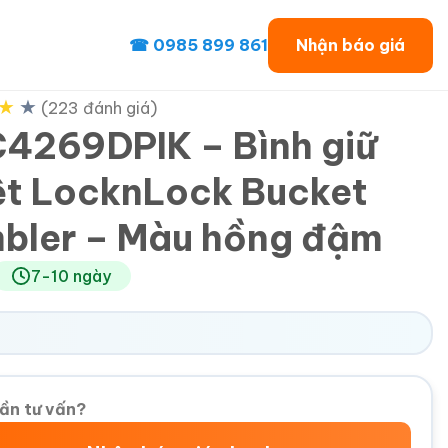
☎ 0985 899 861
Nhận báo giá
★
★
(223 đánh giá)
4269DPIK – Bình giữ
ệt LocknLock Bucket
bler – Màu hồng đậm
7-10 ngày
ần tư vấn?