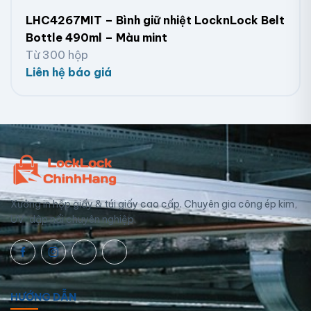
LHC4267MIT – Bình giữ nhiệt LocknLock Belt
Bottle 490ml – Màu mint
Từ 300 hộp
Liên hệ báo giá
Xưởng in hộp giấy & túi giấy cao cấp. Chuyên gia công ép kim,
UV, dập nổi chuyên nghiệp.
HƯỚNG DẪN