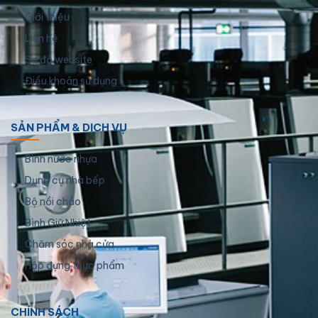
Giới thiệu
Liên hệ
Sơ đồ website
Điều khoản sử dụng
SẢN PHẨM & DỊCH VỤ
Bình nước nhựa
Dụng cụ nhà bếp
Bộ nồi chảo
Bình Giữ Nhiệt
Chăm sóc nhà cửa
Hộp đựng thực phẩm
CHÍNH SÁCH