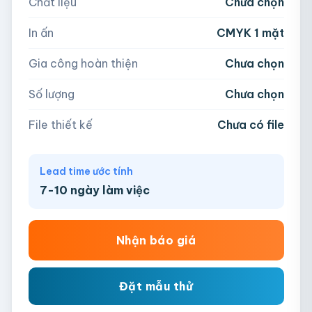
Chất liệu
Chưa chọn
Hoặc nhập số lượng:
📁
In ấn
CMYK 1 mặt
−
+
hộp
Kéo thả file hoặc
click để chọn
Gia công hoàn thiện
Chưa chọn
AI, PDF, EPS, PSD, PNG, JPG (tối đa 50MB)
Số lượng
Chưa chọn
Chưa có file?
Bỏ qua, team hỗ trợ thiết kế →
File thiết kế
Chưa có file
Lead time ước tính
7-10 ngày làm việc
Nhận báo giá
Đặt mẫu thử