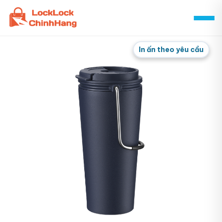
Skip
to
content
In ấn theo yêu cầu