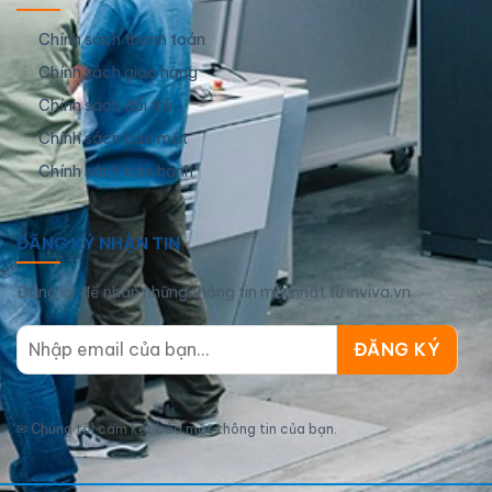
Chính sách thanh toán
Chính sách giao hàng
Chính sách đổi trả
Chính sách bảo mật
Chính sách bảo hành
ĐĂNG KÝ NHẬN TIN
Đăng ký để nhận những thông tin mới nhất từ inviva.vn
✉
Chúng tôi cam kết bảo mật thông tin của bạn.