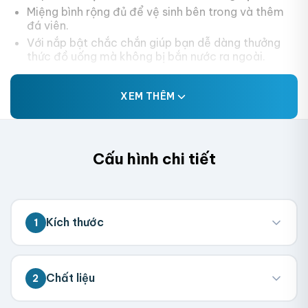
Miệng bình rộng đủ để vệ sinh bên trong và thêm
đá viên.
Với nắp bật chắc chắn giúp bạn dễ dàng thưởng
thức đồ uống mà không bị bắn nước ra ngoài.
XEM THÊM
Cấu hình chi tiết
Kích thước
1
💡 Đo kích thước bên trong hộp (nơi chứa
Chất liệu
2
sản phẩm). Chúng tôi sẽ tính toán kích
thước tổng thể.