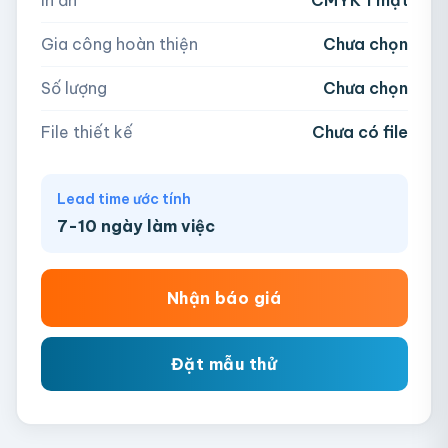
−
+
hộp
Kéo thả file hoặc
click để chọn
Gia công hoàn thiện
Chưa chọn
AI, PDF, EPS, PSD, PNG, JPG (tối đa 50MB)
Số lượng
Chưa chọn
Chưa có file?
Bỏ qua, team hỗ trợ thiết kế →
File thiết kế
Chưa có file
Lead time ước tính
7-10 ngày làm việc
Nhận báo giá
Đặt mẫu thử