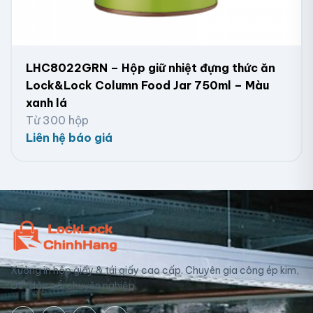
LHC8022GRN – Hộp giữ nhiệt đựng thức ăn
Lock&Lock Column Food Jar 750ml – Màu
xanh lá
Từ 300 hộp
Liên hệ báo giá
Xưởng in hộp giấy & túi giấy cao cấp. Chuyên gia công ép kim,
UV, dập nổi chuyên nghiệp.