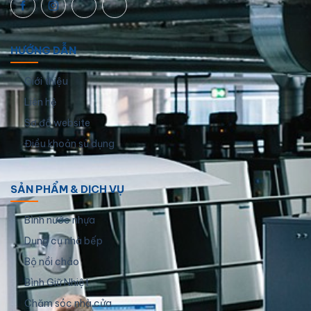
HƯỚNG DẪN
Giới thiệu
Liên hệ
Sơ đồ website
Điều khoản sử dụng
SẢN PHẨM & DỊCH VỤ
Bình nước nhựa
Dụng cụ nhà bếp
Bộ nồi chảo
Bình Giữ Nhiệt
Chăm sóc nhà cửa