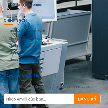
Hộp đựng thực phẩm
CHÍNH SÁCH
Chính sách thanh toán
Chính sách giao hàng
Chính sách đổi trả
Chính sách bảo mật
Chính sách bảo hành
ĐĂNG KÝ NHẬN TIN
Đăng ký để nhận những thông tin mới nhất từ inviva.vn