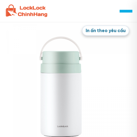
Skip
to
content
In ấn theo yêu cầu