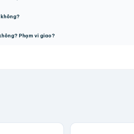
PSD với độ phân giải 300dpi. Nếu chưa có file thiết kế, t
ế không?
ỗ trợ miễn phí cho tất cả đơn hàng.
không? Phạm vi giao?
vận chuyển tính theo địa chỉ nhận hàng. Đơn lớn có thể đượ