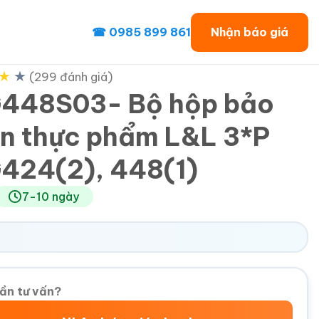
☎ 0985 899 861
Nhận báo giá
★
★
(299 đánh giá)
448S03- Bộ hộp bảo
n thực phẩm L&L 3*P
424(2), 448(1)
7-10 ngày
ần tư vấn?