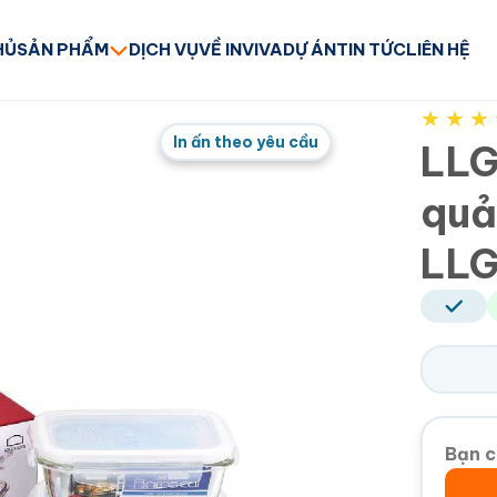
HỦ
SẢN PHẨM
DỊCH VỤ
VỀ INVIVA
DỰ ÁN
TIN TỨC
LIÊN HỆ
★
★
★
In ấn theo yêu cầu
LLG
quả
LLG
Bạn c