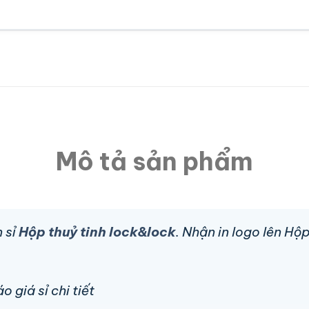
Mô tả sản phẩm
 sỉ
Hộp thuỷ tinh lock&lock
. Nhận in logo lên Hộ
 giá sỉ chi tiết