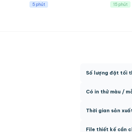
5 phút
15 phút
Số lượng đặt tối 
MOQ từ 300 hộp tùy
Có in thử màu / m
Có, chúng tôi hỗ trợ 
Thời gian sản xuấ
thức.
Thông thường 7-10 n
File thiết kế cần 
hệ để được tư vấn.