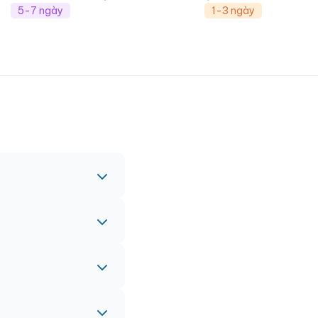
5-7 ngày
1-3 ngày
c nhau.
nh vào đơn hàng chính
 gấp, vui lòng liên