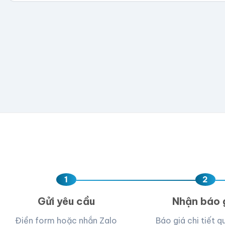
300
500
1,000
2,000
5,000
💡 Hỗ trợ AI, PDF, EPS, PSD, PNG (300dpi). Nếu chưa 
Hoặc nhập số lượng:
−
+
hộp
Kéo thả fil
AI, PDF, EPS, PS
Chưa có file?
Bỏ q
1
2
Gửi yêu cầu
Nhận báo 
Điền form hoặc nhắn Zalo
Báo giá chi tiết q