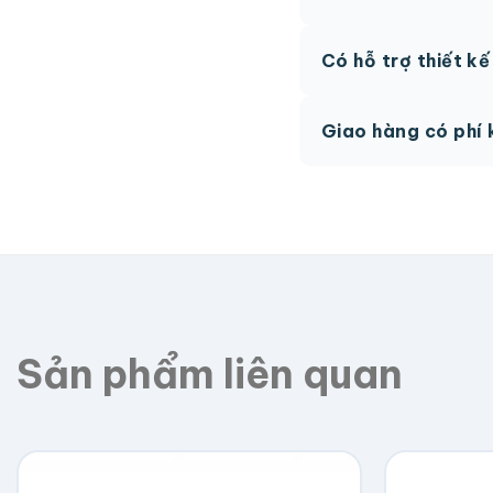
AI, PDF vector hoặc 
Có hỗ trợ thiết k
phí.
Có, team thiết kế h
Giao hàng có phí 
Giao toàn quốc, phí 
Sản phẩm liên quan