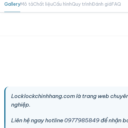
Gallery
Mô tả
Chất liệu
Cấu hình
Quy trình
Đánh giá
FAQ
Locklockchinhhang.com là trang web chuyên
nghiệp.
Liên hệ ngay hotline
0977985849
để nhận báo