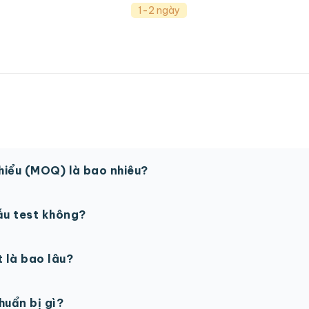
1-2 ngày
thiểu (MOQ) là bao nhiêu?
 sản phẩm. Một số sản phẩm đặc biệt có thể có MOQ khá
ẫu test không?
in thử trước khi sản xuất đại trà. Chi phí in thử sẽ được tí
t là bao lâu?
gày làm việc sau khi duyệt maket. Có thể rút ngắn nếu cần
chuẩn bị gì?