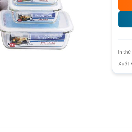
In th
Xuất 