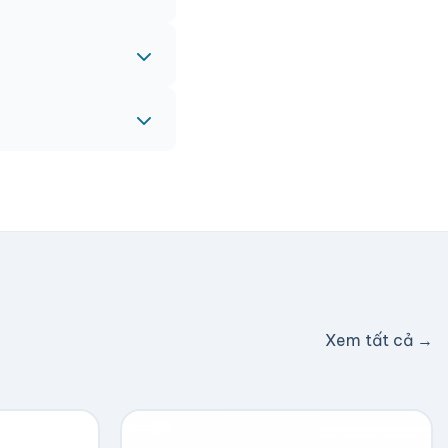
eam sẽ hỗ trợ miễn
c hỗ trợ phí ship.
Xem tất cả →