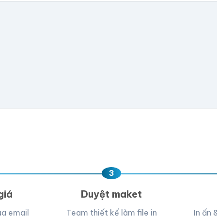
có file, team sẽ hỗ trợ thiết kế.
📁
e hoặc
click để chọn
D, PNG, JPG (tối đa 50MB)
ua, team hỗ trợ thiết kế →
3
giá
Duyệt maket
ua email
Team thiết kế làm file in
In ấn 