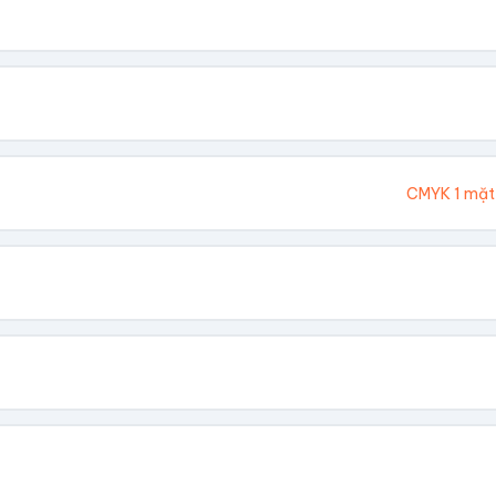
. Chúng tôi sẽ tính toán kích thước tổng thể.
Cao (cm)
Ivory 300gsm
CMYK 1 mặt
hông In
 Vàng
Dập Nổi
biết giá theo số lượng.