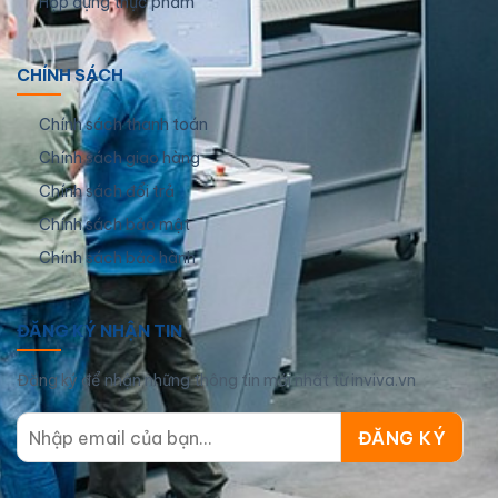
Hộp đựng thực phẩm
CHÍNH SÁCH
Chính sách thanh toán
Chính sách giao hàng
Chính sách đổi trả
Chính sách bảo mật
Chính sách bảo hành
ĐĂNG KÝ NHẬN TIN
Đăng ký để nhận những thông tin mới nhất từ inviva.vn