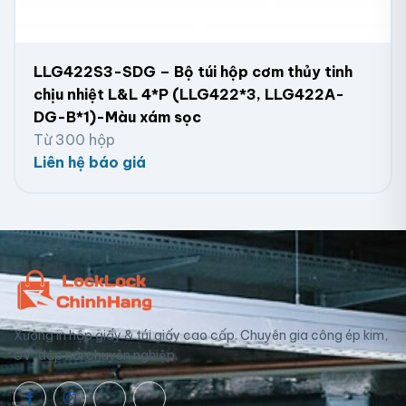
LLG422S3-SDG – Bộ túi hộp cơm thủy tinh
chịu nhiệt L&L 4*P (LLG422*3, LLG422A-
DG-B*1)-Màu xám sọc
Từ 300 hộp
Liên hệ báo giá
Xưởng in hộp giấy & túi giấy cao cấp. Chuyên gia công ép kim,
UV, dập nổi chuyên nghiệp.