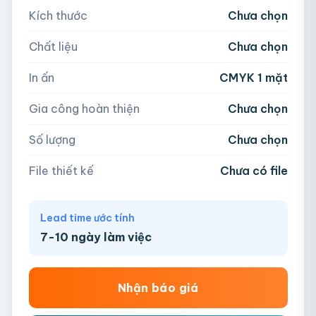
Kích thước
Chưa chọn
5,000
Chất liệu
Chưa chọn
Hoặc nhập số lượng:
📁
In ấn
CMYK 1 mặt
−
+
hộp
Kéo thả file hoặc
click để chọn
Gia công hoàn thiện
Chưa chọn
AI, PDF, EPS, PSD, PNG, JPG (tối đa 50MB)
Số lượng
Chưa chọn
Chưa có file?
Bỏ qua, team hỗ trợ thiết kế →
File thiết kế
Chưa có file
Lead time ước tính
7-10 ngày làm việc
Nhận báo giá