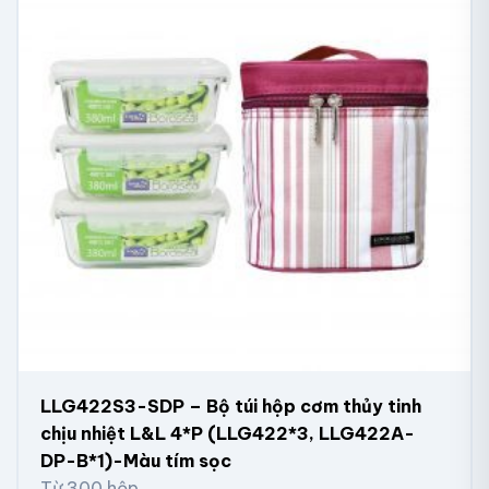
LLG422S3-SDP – Bộ túi hộp cơm thủy tinh
chịu nhiệt L&L 4*P (LLG422*3, LLG422A-
DP-B*1)-Màu tím sọc
Từ 300 hộp