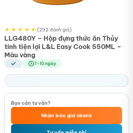
★
★
★
★
★
(292 đánh giá)
LLG480Y – Hộp đựng thức ăn Thủy
tinh tiện lợi L&L Easy Cook 550ML –
Màu vàng
7-10 ngày
Bạn cần tư vấn?
Nhận báo giá nhanh
Tư vấn miễn phí