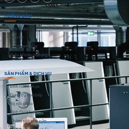
HƯỚNG DẪN
Giới thiệu
Liên hệ
Sơ đồ website
Điều khoản sử dụng
SẢN PHẨM & DỊCH VỤ
Bình nước nhựa
Dụng cụ nhà bếp
Bộ nồi chảo
Bình Giữ Nhiệt
Chăm sóc nhà cửa