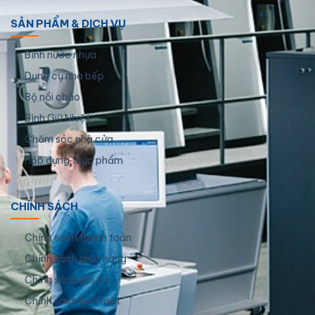
SẢN PHẨM & DỊCH VỤ
Bình nước nhựa
Dụng cụ nhà bếp
Bộ nồi chảo
Bình Giữ Nhiệt
Chăm sóc nhà cửa
Hộp đựng thực phẩm
CHÍNH SÁCH
Chính sách thanh toán
Chính sách giao hàng
Chính sách đổi trả
Chính sách bảo mật