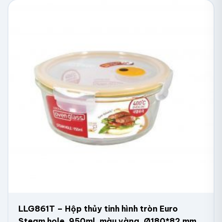
LLG861T – Hộp thủy tinh hình tròn Euro
Steam hole, 950ml, màu vàng, Ø180*82 mm