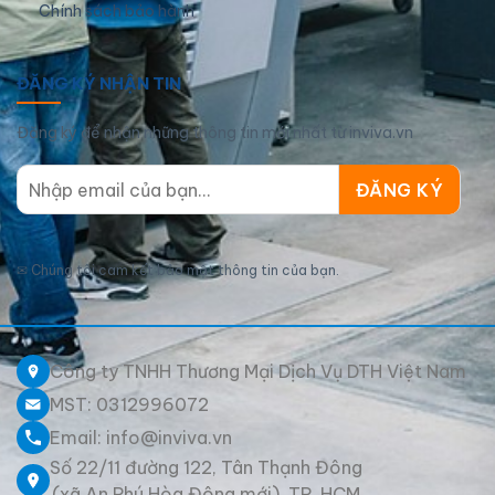
Chính sách bảo hành
ĐĂNG KÝ NHẬN TIN
Đăng ký để nhận những thông tin mới nhất từ inviva.vn
✉
Chúng tôi cam kết bảo mật thông tin của bạn.
Công ty TNHH Thương Mại Dịch Vụ DTH Việt Nam
MST: 0312996072
Email: info@inviva.vn
Số 22/11 đường 122, Tân Thạnh Đông
(xã An Phú Hòa Đông mới), TP. HCM