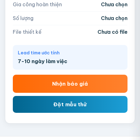
Gia công hoàn thiện
Chưa chọn
AI, PDF, EPS, PSD, PNG, JPG (tối đa 50MB)
Số lượng
Chưa chọn
Chưa có file?
Bỏ qua, team hỗ trợ thiết kế →
File thiết kế
Chưa có file
Lead time ước tính
7-10 ngày làm việc
Nhận báo giá
Đặt mẫu thử