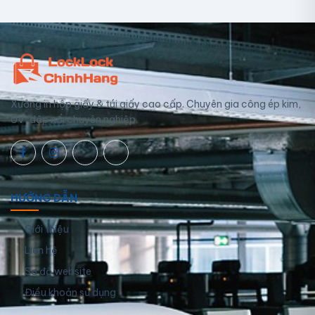
Xưởng in hộp giấy & túi giấy cao cấp. Chuyên gia công ép kim,
UV, dập nổi chuyên nghiệp.
HƯỚNG DẪN
Giới thiệu
Liên hệ
Sơ đồ website
Điều khoản sử dụng