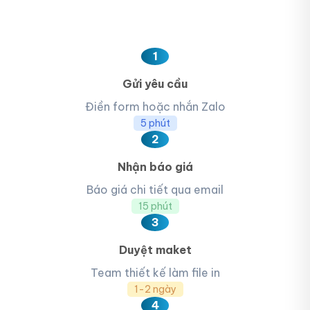
1
Gửi yêu cầu
Điền form hoặc nhắn Zalo
5 phút
2
Nhận báo giá
Báo giá chi tiết qua email
15 phút
3
Duyệt maket
Team thiết kế làm file in
1-2 ngày
4