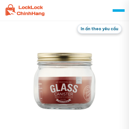
Skip
to
content
In ấn theo yêu cầu