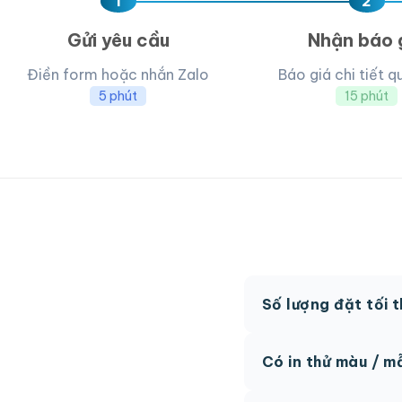
1
2
Gửi yêu cầu
Nhận báo 
Điền form hoặc nhắn Zalo
Báo giá chi tiết q
5 phút
15 phút
Số lượng đặt tối 
MOQ từ 300 hộp tùy
Có in thử màu / m
Có, chúng tôi hỗ trợ 