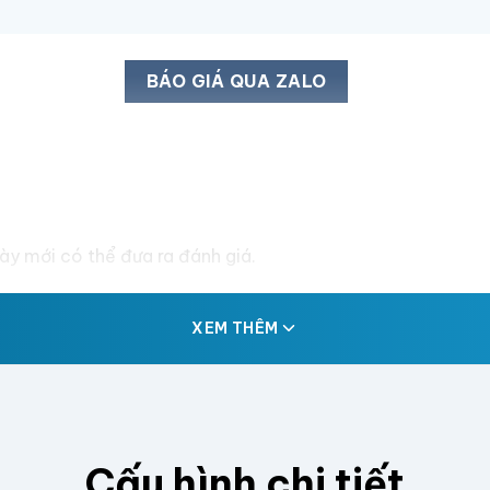
BÁO GIÁ QUA ZALO
y mới có thể đưa ra đánh giá.
XEM THÊM
Cấu hình chi tiết