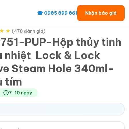
☎ 0985 899 861
Nhận báo giá
★
★
(478 đánh giá)
751-PUP-Hộp thủy tinh
u nhiệt Lock & Lock
e Steam Hole 340ml-
 tím
7-10 ngày