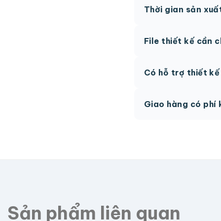
Thời gian sản xuấ
thức.
Thông thường 7-10 n
File thiết kế cần 
hệ để được tư vấn.
AI, PDF vector hoặc 
Có hỗ trợ thiết k
phí.
Có, team thiết kế h
Giao hàng có phí 
Giao toàn quốc, phí 
Sản phẩm liên quan