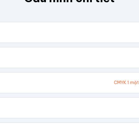
. Chúng tôi sẽ tính toán kích thước tổng thể.
Cao (cm)
Ivory 300gsm
CMYK 1 mặt
hông In
 Vàng
Dập Nổi