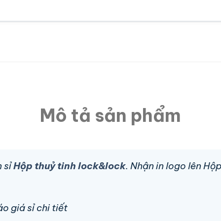
Mô tả sản phẩm
 sỉ
Hộp thuỷ tinh lock&lock
. Nhận in logo lên Hộ
 giá sỉ chi tiết