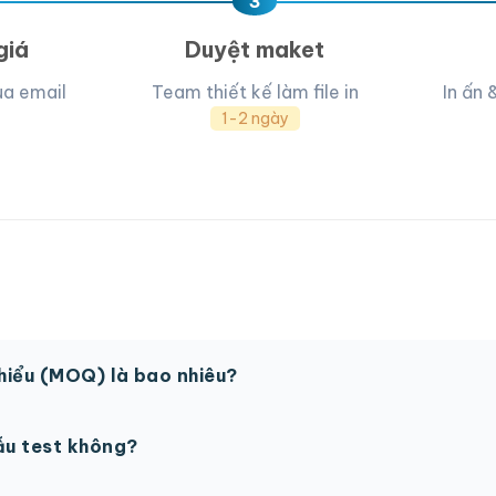
3
giá
Duyệt maket
ua email
Team thiết kế làm file in
In ấn 
1-2 ngày
thiểu (MOQ) là bao nhiêu?
 sản phẩm. Một số sản phẩm đặc biệt có thể có MOQ khá
ẫu test không?
in thử trước khi sản xuất đại trà. Chi phí in thử sẽ được tí