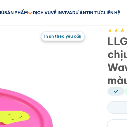
HỦ
SẢN PHẨM
DỊCH VỤ
VỀ INVIVA
DỰ ÁN
TIN TỨC
LIÊN HỆ
★
★
★
In ấn theo yêu cầu
LLG
chị
Wav
màu