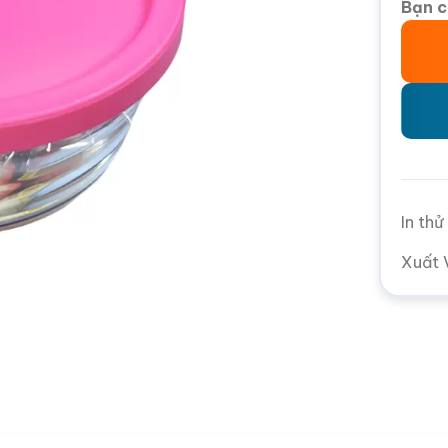
Bạn c
In th
Xuất 