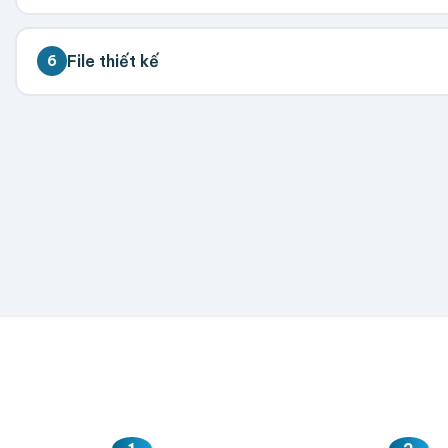
💡 Đặt càng nhiều giá càng tốt. Vui lòng liên hệ để 
File thiết kế
6
300
500
1,000
2,000
5,000
💡 Hỗ trợ AI, PDF, EPS, PSD, PNG (300dpi). Nếu chưa 
Hoặc nhập số lượng:
−
+
hộp
Kéo thả fil
AI, PDF, EPS, PS
Chưa có file?
Bỏ q