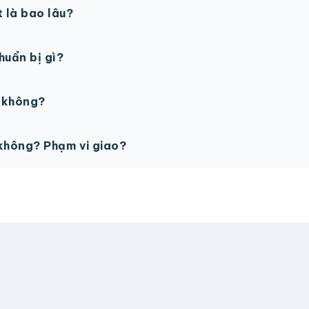
t là bao lâu?
gày làm việc sau khi duyệt maket. Có thể rút ngắn nếu cần
chuẩn bị gì?
PSD với độ phân giải 300dpi. Nếu chưa có file thiết kế, t
ế không?
ỗ trợ miễn phí cho tất cả đơn hàng.
không? Phạm vi giao?
vận chuyển tính theo địa chỉ nhận hàng. Đơn lớn có thể đượ