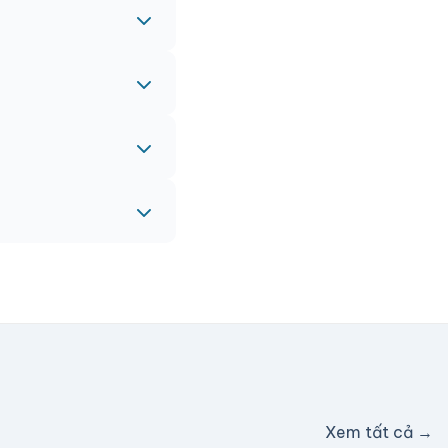
 gấp, vui lòng liên
eam sẽ hỗ trợ miễn
c hỗ trợ phí ship.
Xem tất cả →