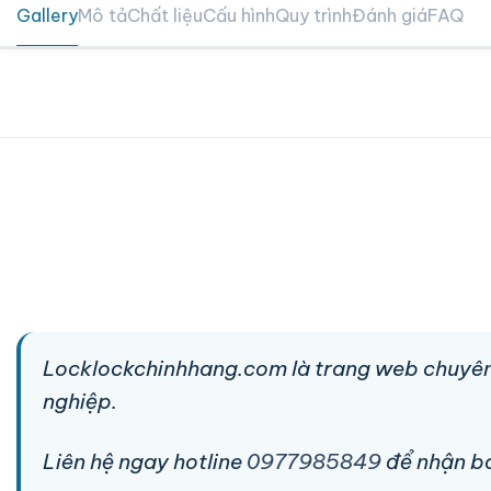
Gallery
Mô tả
Chất liệu
Cấu hình
Quy trình
Đánh giá
FAQ
Locklockchinhhang.com là trang web chuyên
nghiệp.
Liên hệ ngay hotline
0977985849
để nhận báo