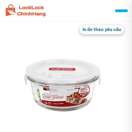
Skip
to
content
In ấn theo yêu cầu