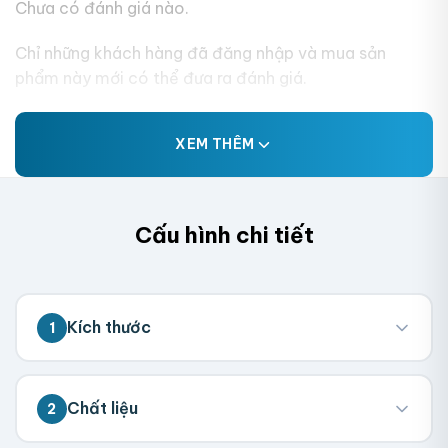
Chưa có đánh giá nào.
Chỉ những khách hàng đã đăng nhập và mua sản
phẩm này mới có thể đưa ra đánh giá.
XEM THÊM
Cấu hình chi tiết
Kích thước
1
💡 Đo kích thước bên trong hộp (nơi chứa
Chất liệu
2
sản phẩm). Chúng tôi sẽ tính toán kích
thước tổng thể.