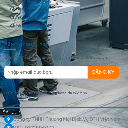
Chính sách giao hàng
Chính sách đổi trả
Chính sách bảo mật
Chính sách bảo hành
ĐĂNG KÝ NHẬN TIN
Đăng ký để nhận những thông tin mới nhất từ inviva.vn
✉
Chúng tôi cam kết bảo mật thông tin của bạn.
Công ty TNHH Thương Mại Dịch Vụ DTH Việt Nam
MST: 0312996072