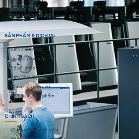
Sơ đồ website
Điều khoản sử dụng
SẢN PHẨM & DỊCH VỤ
Bình nước nhựa
Dụng cụ nhà bếp
Bộ nồi chảo
Bình Giữ Nhiệt
Chăm sóc nhà cửa
Hộp đựng thực phẩm
CHÍNH SÁCH
Chính sách thanh toán