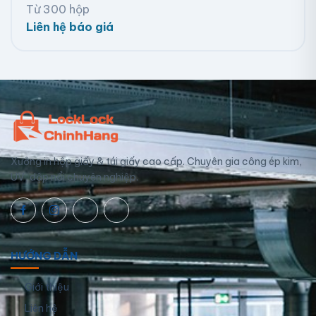
Từ 300 hộp
Liên hệ báo giá
Xưởng in hộp giấy & túi giấy cao cấp. Chuyên gia công ép kim,
UV, dập nổi chuyên nghiệp.
HƯỚNG DẪN
Giới thiệu
Liên hệ