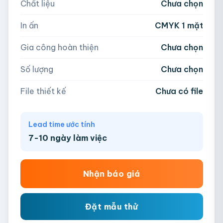
Chất liệu
Chưa chọn
Hoặc nhập số lượng:
📁
In ấn
CMYK 1 mặt
−
+
hộp
Kéo thả file hoặc
click để chọn
Gia công hoàn thiện
Chưa chọn
AI, PDF, EPS, PSD, PNG, JPG (tối đa 50MB)
Số lượng
Chưa chọn
Chưa có file?
Bỏ qua, team hỗ trợ thiết kế →
File thiết kế
Chưa có file
Lead time ước tính
7-10 ngày làm việc
Nhận báo giá
Đặt mẫu thử