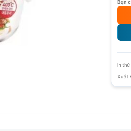
Bạn c
In th
Xuất 