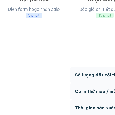
Điền form hoặc nhắn Zalo
Báo giá chi tiết q
5 phút
15 phút
Số lượng đặt tối 
MOQ từ 300 hộp tùy
Có in thử màu / m
Có, chúng tôi hỗ trợ 
Thời gian sản xuấ
thức.