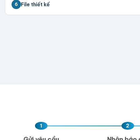
💡 Đặt càng nhiều giá càng tốt. Vui lòng liên hệ để 
File thiết kế
6
300
500
1,000
2,000
5,000
💡 Hỗ trợ AI, PDF, EPS, PSD, PNG (300dpi). Nếu chưa 
Hoặc nhập số lượng:
−
+
hộp
Kéo thả fil
AI, PDF, EPS, PS
Chưa có file?
Bỏ q
1
2
Gửi yêu cầu
Nhận báo 