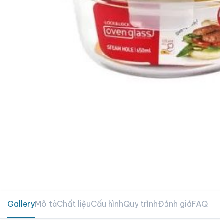
Gallery
Mô tả
Chất liệu
Cấu hình
Quy trình
Đánh giá
FAQ