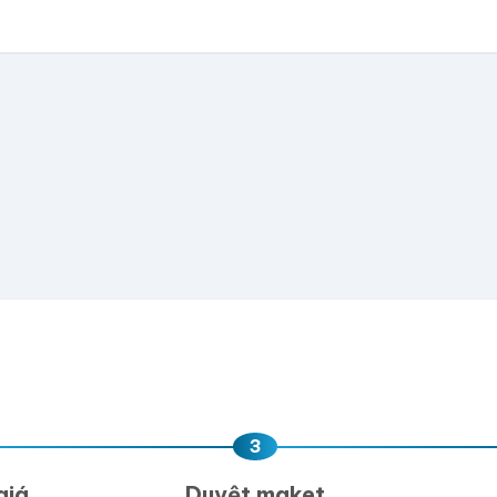
biết giá theo số lượng.
có file, team sẽ hỗ trợ thiết kế.
📁
e hoặc
click để chọn
D, PNG, JPG (tối đa 50MB)
ua, team hỗ trợ thiết kế →
3
giá
Duyệt maket