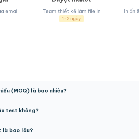
ua email
Team thiết kế làm file in
In ấn 
1-2 ngày
thiểu (MOQ) là bao nhiêu?
 sản phẩm. Một số sản phẩm đặc biệt có thể có MOQ khá
ẫu test không?
in thử trước khi sản xuất đại trà. Chi phí in thử sẽ được tí
t là bao lâu?