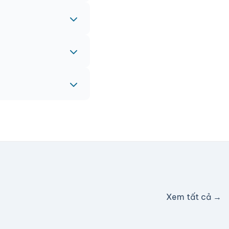
 gấp, vui lòng liên
eam sẽ hỗ trợ miễn
c hỗ trợ phí ship.
Xem tất cả →