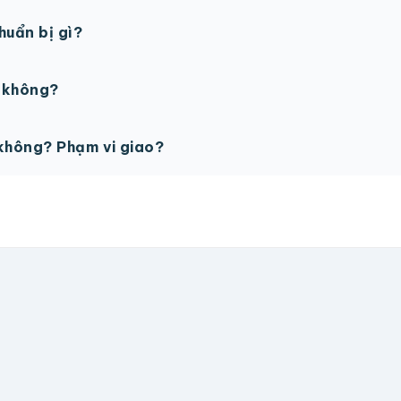
gày làm việc sau khi duyệt maket. Có thể rút ngắn nếu cần
chuẩn bị gì?
PSD với độ phân giải 300dpi. Nếu chưa có file thiết kế, t
ế không?
ỗ trợ miễn phí cho tất cả đơn hàng.
không? Phạm vi giao?
vận chuyển tính theo địa chỉ nhận hàng. Đơn lớn có thể đượ