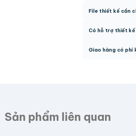
Thông thường 7-10 n
File thiết kế cần 
hệ để được tư vấn.
AI, PDF vector hoặc 
Có hỗ trợ thiết k
phí.
Có, team thiết kế h
Giao hàng có phí 
Giao toàn quốc, phí 
Sản phẩm liên quan