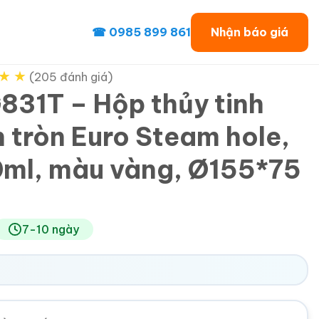
☎ 0985 899 861
Nhận báo giá
★
★
(205 đánh giá)
831T – Hộp thủy tinh
h tròn Euro Steam hole,
ml, màu vàng, Ø155*75
7-10 ngày