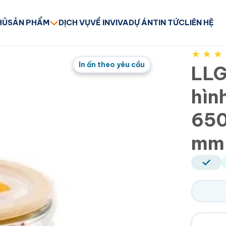
HỦ
SẢN PHẨM
DỊCH VỤ
VỀ INVIVA
DỰ ÁN
TIN TỨC
LIÊN HỆ
★
★
★
In ấn theo yêu cầu
LLG
hìn
650
mm