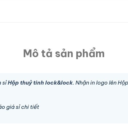
Mô tả sản phẩm
 sỉ
Hộp thuỷ tinh lock&lock
. Nhận in logo lên Hộ
 giá sỉ chi tiết