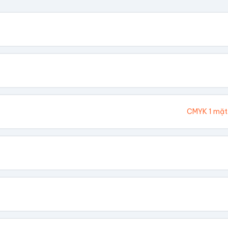
. Chúng tôi sẽ tính toán kích thước tổng thể.
Cao (cm)
Ivory 300gsm
CMYK 1 mặt
hông In
 Vàng
Dập Nổi