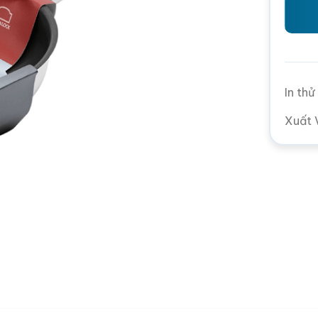
In th
Xuất 