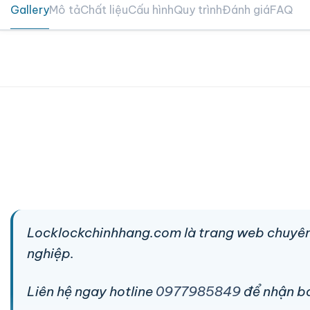
Gallery
Mô tả
Chất liệu
Cấu hình
Quy trình
Đánh giá
FAQ
Locklockchinhhang.com là trang web chuyên
nghiệp.
Liên hệ ngay hotline
0977985849
để nhận báo