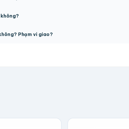
PSD với độ phân giải 300dpi. Nếu chưa có file thiết kế, t
ế không?
ỗ trợ miễn phí cho tất cả đơn hàng.
không? Phạm vi giao?
vận chuyển tính theo địa chỉ nhận hàng. Đơn lớn có thể đượ