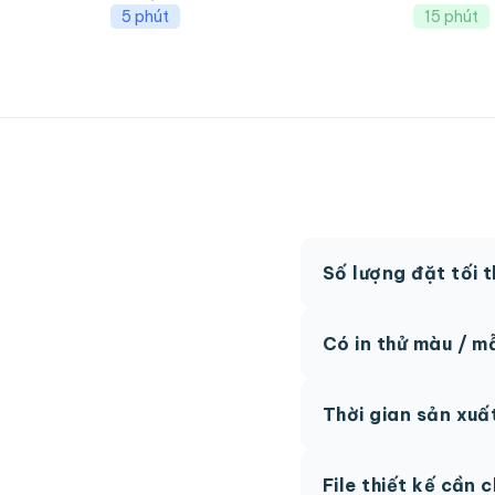
5 phút
15 phút
Số lượng đặt tối 
MOQ từ 300 hộp tùy
Có in thử màu / m
Có, chúng tôi hỗ trợ 
Thời gian sản xuấ
thức.
Thông thường 7-10 n
File thiết kế cần 
hệ để được tư vấn.