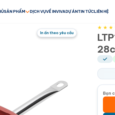
HỦ
SẢN PHẨM
DỊCH VỤ
VỀ INVIVA
DỰ ÁN
TIN TỨC
LIÊN HỆ
★
★
★
In ấn theo yêu cầu
LTP
28c
Bạn c