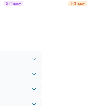
5-7 ngày
1-3 ngày
c nhau.
nh vào đơn hàng chính
 gấp, vui lòng liên