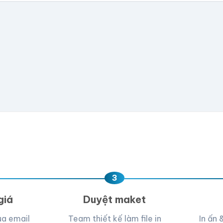
có file, team sẽ hỗ trợ thiết kế.
📁
e hoặc
click để chọn
D, PNG, JPG (tối đa 50MB)
ua, team hỗ trợ thiết kế →
3
giá
Duyệt maket
ua email
Team thiết kế làm file in
In ấn 