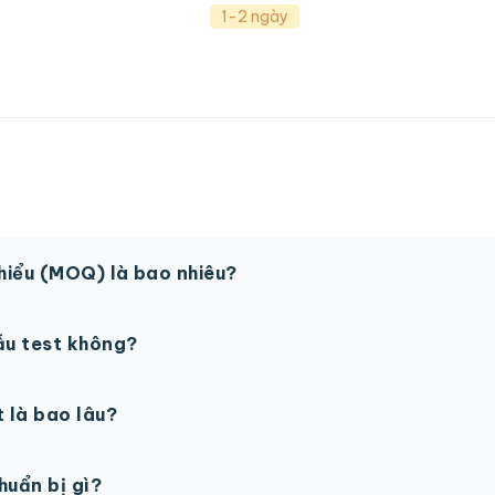
1-2 ngày
thiểu (MOQ) là bao nhiêu?
 sản phẩm. Một số sản phẩm đặc biệt có thể có MOQ khá
ẫu test không?
in thử trước khi sản xuất đại trà. Chi phí in thử sẽ được tí
t là bao lâu?
gày làm việc sau khi duyệt maket. Có thể rút ngắn nếu cần
chuẩn bị gì?