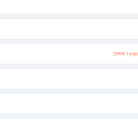
. Chúng tôi sẽ tính toán kích thước tổng thể.
Cao (cm)
Ivory 300gsm
CMYK 1 mặt
hông In
 Vàng
Dập Nổi
biết giá theo số lượng.