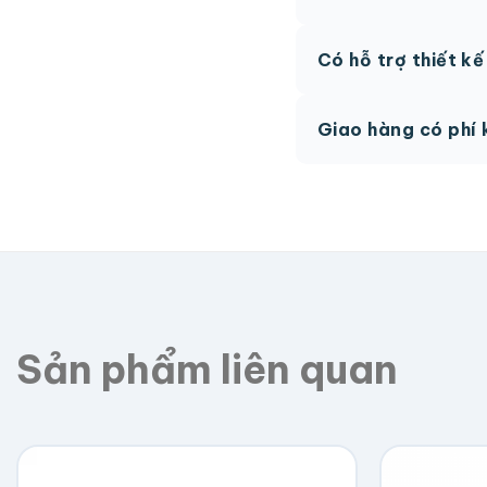
AI, PDF vector hoặc 
Có hỗ trợ thiết k
phí.
Có, team thiết kế h
Giao hàng có phí 
Giao toàn quốc, phí 
Sản phẩm liên quan