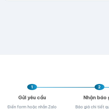
300
500
1,000
2,000
5,000
💡 Hỗ trợ AI, PDF, EPS, PSD, PNG (300dpi). Nếu chưa 
Hoặc nhập số lượng:
−
+
hộp
Kéo thả fil
AI, PDF, EPS, PS
Chưa có file?
Bỏ q
1
2
Gửi yêu cầu
Nhận báo 
Điền form hoặc nhắn Zalo
Báo giá chi tiết q