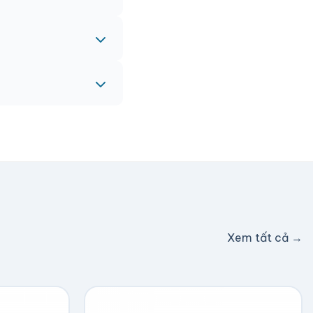
eam sẽ hỗ trợ miễn
c hỗ trợ phí ship.
Xem tất cả →