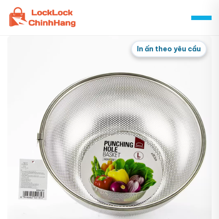
Skip
to
content
In ấn theo yêu cầu