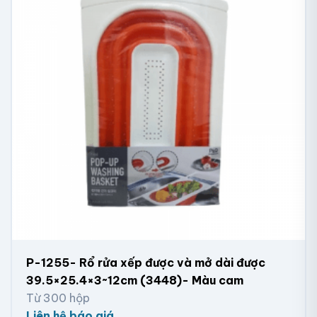
P-1255- Rổ rửa xếp được và mở dài được
39.5×25.4×3~12cm (3448)- Màu cam
Từ 300 hộp
Liên hệ báo giá