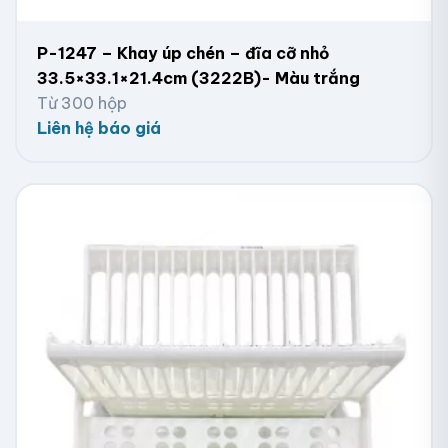
P-1247 – Khay úp chén – đĩa cỡ nhỏ
33.5×33.1×21.4cm (3222B)- Màu trắng
Từ 300 hộp
Liên hệ báo giá