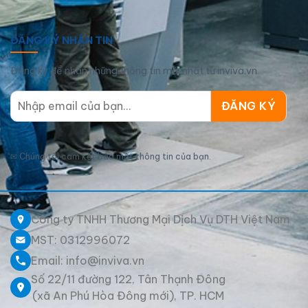
ĐĂNG KÝ NHẬN TIN
Đăng ký để nhận những thông tin mới nhất từ inviva.vn
✉
Chúng tôi cam kết bảo mật thông tin của bạn.
Công ty TNHH Thương Mại Dịch Vụ DTH Việt Nam
MST: 0312996072
Email: info@inviva.vn
Số 22/11 đường 122, Tân Thạnh Đông
(xã An Phú Hòa Đông mới), TP. HCM