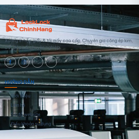
Xưởng in hộp giấy & túi giấy cao cấp. Chuyên gia công ép kim,
UV, dập nổi chuyên nghiệp.
HƯỚNG DẪN
Giới thiệu
Liên hệ
Sơ đồ website
Điều khoản sử dụng