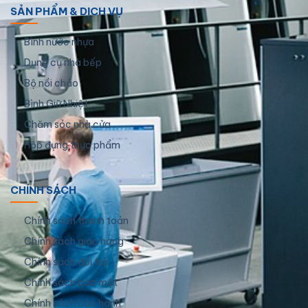
SẢN PHẨM & DỊCH VỤ
Bình nước nhựa
Dụng cụ nhà bếp
Bộ nồi chảo
Bình Giữ Nhiệt
Chăm sóc nhà cửa
Hộp đựng thực phẩm
CHÍNH SÁCH
Chính sách thanh toán
Chính sách giao hàng
Chính sách đổi trả
Chính sách bảo mật
Chính sách bảo hành