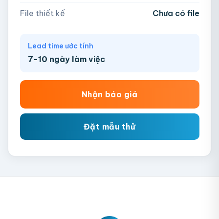
Chưa có file?
Bỏ qua, team hỗ trợ thiết kế →
File thiết kế
Chưa có file
Lead time ước tính
7-10 ngày làm việc
Nhận báo giá
Đặt mẫu thử