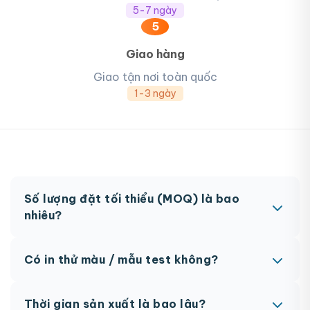
5-7 ngày
5
Giao hàng
Giao tận nơi toàn quốc
1-3 ngày
Số lượng đặt tối thiểu (MOQ) là bao
nhiêu?
MOQ từ 300 hộp tùy sản phẩm. Một số sản phẩm
Có in thử màu / mẫu test không?
đặc biệt có thể có MOQ khác nhau.
Có, chúng tôi hỗ trợ in thử trước khi sản xuất đại
Thời gian sản xuất là bao lâu?
trà. Chi phí in thử sẽ được tính vào đơn hàng