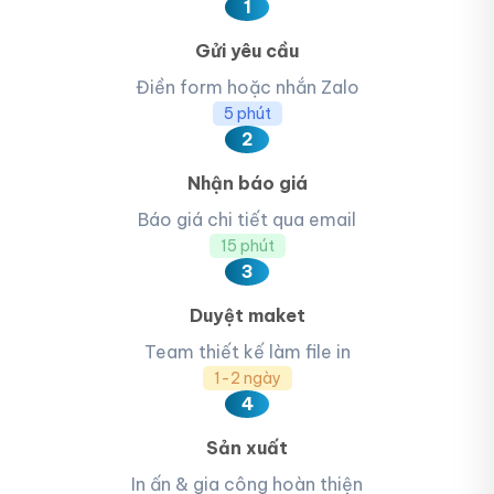
1
Gửi yêu cầu
Điền form hoặc nhắn Zalo
5 phút
2
Nhận báo giá
Báo giá chi tiết qua email
15 phút
3
Duyệt maket
Team thiết kế làm file in
1-2 ngày
4
Sản xuất
In ấn & gia công hoàn thiện