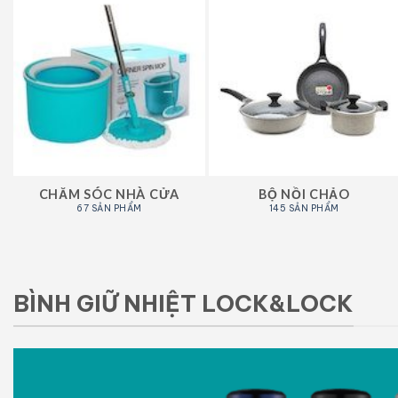
CHĂM SÓC NHÀ CỬA
BỘ NỒI CHẢO
67 SẢN PHẨM
145 SẢN PHẨM
BÌNH GIỮ NHIỆT LOCK&LOCK