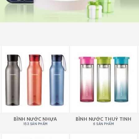
BÌNH NƯỚC NHỰA
BÌNH NƯỚC THUỶ TINH
153 SẢN PHẨM
6 SẢN PHẨM