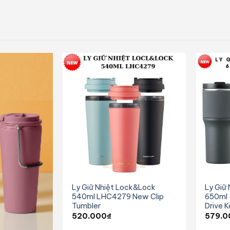
Ly Giữ Nhiệt Lock&Lock
Ly Giữ
540ml LHC4279 New Clip
650ml
Tumbler
Drive 
520.000
₫
579.0