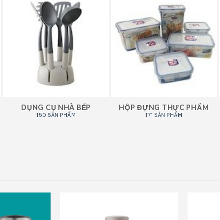
DỤNG CỤ NHÀ BẾP
HỘP ĐỰNG THỰC PHẨM
150 SẢN PHẨM
171 SẢN PHẨM