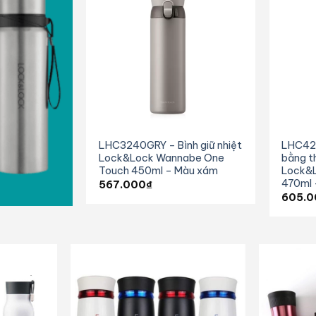
LHC3240GRY – Bình giữ nhiệt
LHC420
Lock&Lock Wannabe One
bằng t
Touch 450ml – Màu xám
Lock&L
470ml 
567.000
₫
605.0