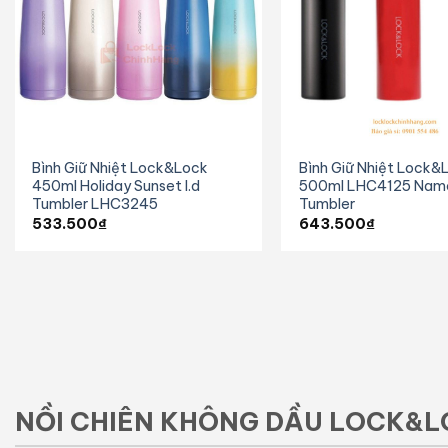
Bình Giữ Nhiệt Lock&Lock
Bình Giữ Nhiệt Lock&
450ml Holiday Sunset I.d
500ml LHC4125 Nam
Tumbler LHC3245
Tumbler
533.500
₫
643.500
₫
NỒI CHIÊN KHÔNG DẦU LOCK&