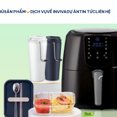
HỦ
SẢN PHẨM
DỊCH VỤ
VỀ INVIVA
DỰ ÁN
TIN TỨC
LIÊN HỆ