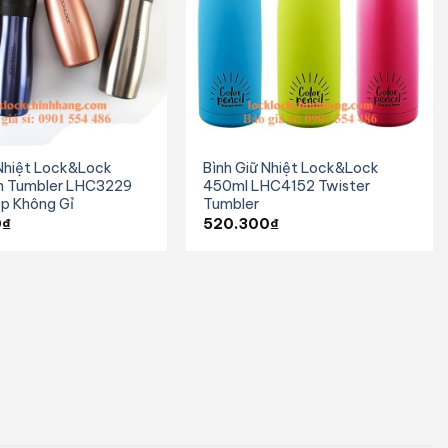
 Nhiệt Lock&Lock
Bình Giữ Nhiệt Lock&Lock
n Tumbler LHC3229
450ml LHC4152 Twister
p Không Gỉ
Tumbler
0
₫
520.300
₫