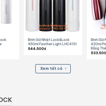
Lock
Bình Giữ Nhiệt Lock&Lock
Bình Giữ
e
450ml Feather Light LHC4131
420ml Pi
Bằng Thé
544.500
₫
533.50
Xem tất cả
LOCK