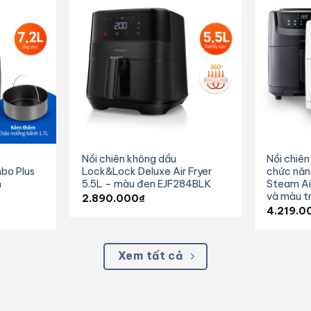
Nồi chiên không dầu
Nồi chiê
bo Plus
Lock&Lock Deluxe Air Fryer
chức năn
n
5.5L – màu đen EJF284BLK
Steam Ai
và màu t
2.890.000
₫
4.219.0
Xem tất cả