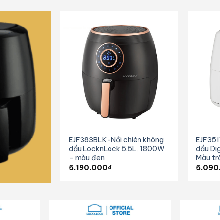
EJF383BLK-Nồi chiên không
EJF351
dầu LocknLock 5.5L, 1800W
dầu Dig
– màu đen
Màu tr
5.190.000
₫
5.090