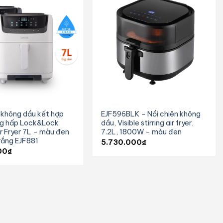
n không dầu kết hợp
EJF596BLK – Nồi chiên không
g hấp Lock&Lock
dầu, Visible stirring air fryer,
r Fryer 7L – màu đen
7.2L, 1800W – màu đen
rắng EJF881
5.730.000
₫
00
₫