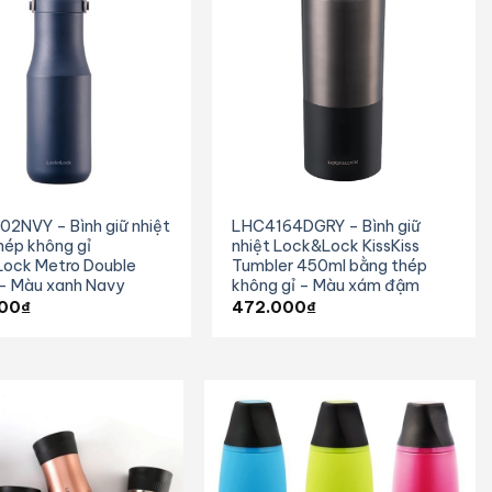
2NVY – Bình giữ nhiệt
LHC4164DGRY – Bình giữ
hép không gỉ
nhiệt Lock&Lock KissKiss
ock Metro Double
Tumbler 450ml bằng thép
– Màu xanh Navy
không gỉ – Màu xám đậm
00
₫
472.000
₫