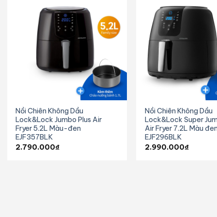
Nồi Chiên Không Dầu
Nồi Chiên Không Dầu
Lock&Lock Jumbo Plus Air
Lock&Lock Super Jum
Fryer 5.2L Màu-đen
Air Fryer 7.2L Màu đe
EJF357BLK
EJF296BLK
2.790.000
₫
2.990.000
₫