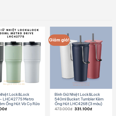
Giảm giá!
 Nhiệt Lock&Lock
Bình Giữ Nhiệt Lock&Lock
 – LHC4277S Metro
540ml Bucket Tumbler Kèm
Kèm Ống Hút Và Cọ Rửa
Ống Hút LHC4268 (3 màu)
Giá
Giá
00
₫
473.000
₫
331.100
₫
gốc
hiện