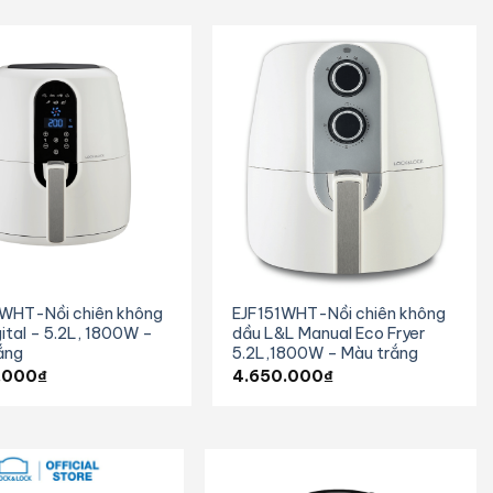
WHT-Nồi chiên không
EJF151WHT-Nồi chiên không
ital – 5.2L, 1800W –
dầu L&L Manual Eco Fryer
ắng
5.2L,1800W – Màu trắng
.000
₫
4.650.000
₫