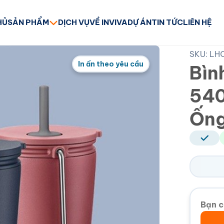
HỦ
SẢN PHẨM
DỊCH VỤ
VỀ INVIVA
DỰ ÁN
TIN TỨC
LIÊN HỆ
SKU: LH
In ấn theo yêu cầu
Bìn
540
Ống
Bạn c