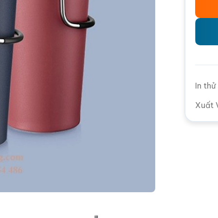
In th
Xuất 