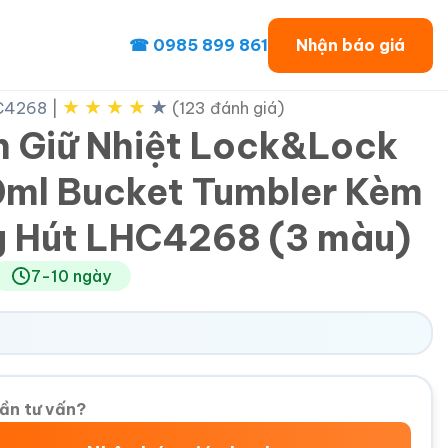
☎ 0985 899 861
Nhận báo giá
★
★
★
★
★
C4268
|
(123 đánh giá)
h Giữ Nhiệt Lock&Lock
ml Bucket Tumbler Kèm
 Hút LHC4268 (3 màu)
7-10 ngày
ần tư vấn?