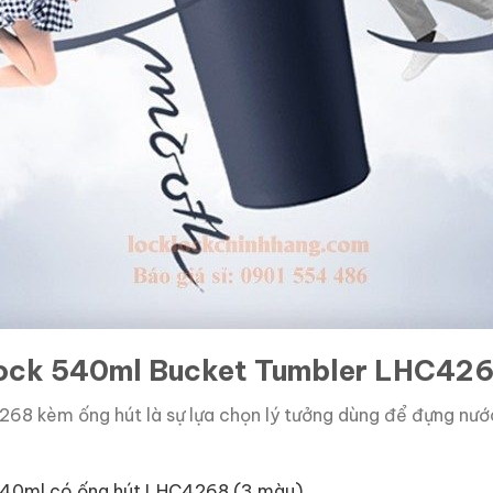
k&Lock 540ml Bucket Tumbler LHC42
 kèm ống hút là sự lựa chọn lý tưởng dùng để đựng nước,
 540ml có ống hút LHC4268 (3 màu)