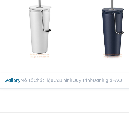
Gallery
Mô tả
Chất liệu
Cấu hình
Quy trình
Đánh giá
FAQ