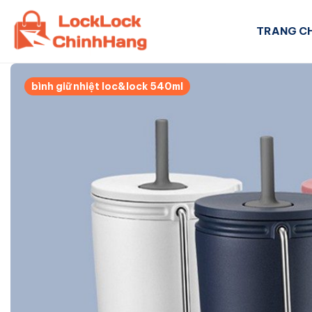
Skip
to
TRANG C
content
bình giữ nhiệt loc&lock 540ml