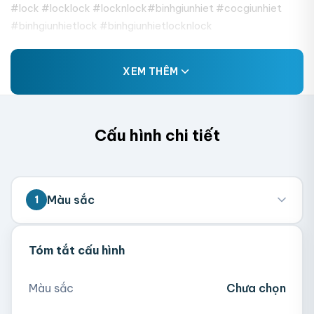
#lock #locklock #locknlock#binhgiunhiet #cocgiunhiet
#binhgiunhietlock #binhgiunhietlocknlock
XEM THÊM
Cấu hình chi tiết
Màu sắc
1
Tóm tắt cấu hình
Đen
Đỏ
Màu sắc
Chưa chọn