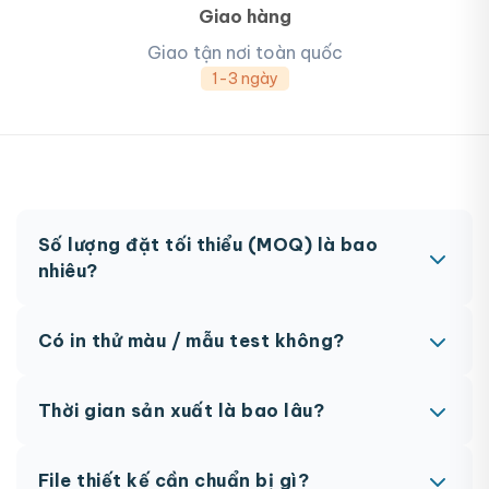
Giao hàng
Giao tận nơi toàn quốc
1-3 ngày
Số lượng đặt tối thiểu (MOQ) là bao
nhiêu?
MOQ từ 300 hộp tùy sản phẩm. Một số sản phẩm
Có in thử màu / mẫu test không?
đặc biệt có thể có MOQ khác nhau.
Có, chúng tôi hỗ trợ in thử trước khi sản xuất đại
Thời gian sản xuất là bao lâu?
trà. Chi phí in thử sẽ được tính vào đơn hàng
chính thức.
Thông thường 7-10 ngày làm việc sau khi duyệt
File thiết kế cần chuẩn bị gì?
maket. Có thể rút ngắn nếu cần gấp, vui lòng liên