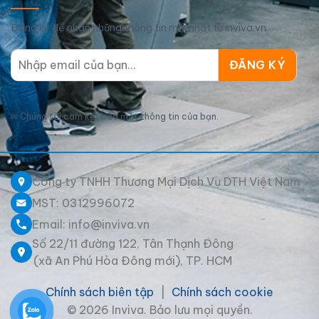
Đăng ký để nhận những thông tin mới nhất từ inviva.vn
✉
Chúng tôi cam kết bảo mật thông tin của bạn.
Công ty TNHH Thương Mại Dịch Vụ DTH Việt Nam
MST: 0312996072
Email: info@inviva.vn
Số 22/11 đường 122, Tân Thạnh Đông
(xã An Phú Hòa Đông mới), TP. HCM
Chính sách biên tập
|
Chính sách cookie
© 2026 Inviva. Bảo lưu mọi quyền.