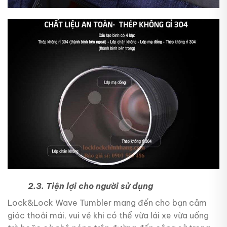
2.3. Tiện lợi cho người sử dụng
Lock&Lock Wave Tumbler mang đến cho bạn cảm
giác thoải mái, vui vẻ khi có thể vừa lái xe vừa uống