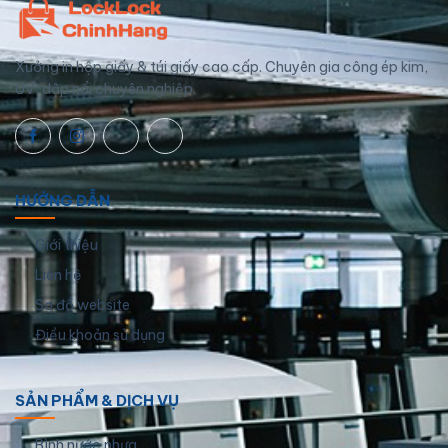
Xưởng in hộp giấy & túi giấy cao cấp. Chuyên gia công ép kim,
UV, dập nổi chuyên nghiệp.
HƯỚNG DẪN
Giới thiệu
Liên hệ
Sơ đồ website
Điều khoản sử dụng
SẢN PHẨM & DỊCH VỤ
Bình nước nhựa