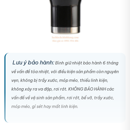
Lưu ý bảo hành:
Bình giữ nhiệt bảo hành 6 tháng
về vấn đề tỏa nhiệt, với điều kiện sản phẩm còn nguyên
vẹn, không bị trầy xước, móp méo, thiếu linh kiện,
không xảy ra va đập, rơi rớt. KHÔNG BẢO HÀNH các
vấn đề về vệ sinh sản phẩm, rơi rớt, bể vỡ, trầy xước,
móp méo, gỉ sét hay mất linh kiện.