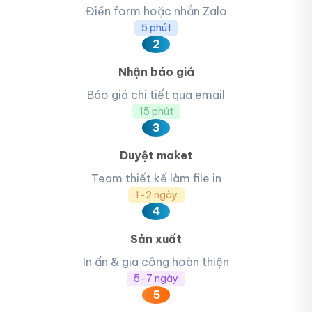
Điền form hoặc nhắn Zalo
5 phút
2
Nhận báo giá
Báo giá chi tiết qua email
15 phút
3
Duyệt maket
Team thiết kế làm file in
1-2 ngày
4
Sản xuất
In ấn & gia công hoàn thiện
5-7 ngày
5