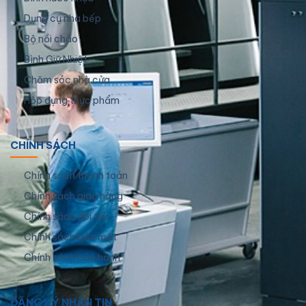
Dụng cụ nhà bếp
Bộ nồi chảo
Bình Giữ Nhiệt
Chăm sóc nhà cửa
Hộp đựng thực phẩm
CHÍNH SÁCH
Chính sách thanh toán
Chính sách giao hàng
Chính sách đổi trả
Chính sách bảo mật
Chính sách bảo hành
ĐĂNG KÝ NHẬN TIN