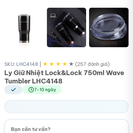
+5
★
★
★
★
★
SKU: LHC4148
|
(257 đánh giá)
Ly Giữ Nhiệt Lock&Lock 750ml Wave
Tumbler LHC4148
7-10 ngày
Bạn cần tư vấn?