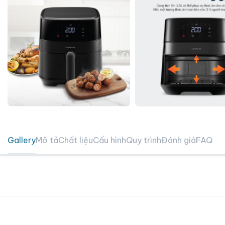
Gallery
Mô tả
Chất liệu
Cấu hình
Quy trình
Đánh giá
FAQ