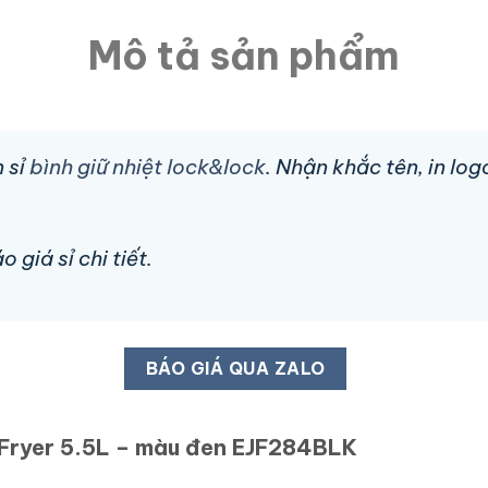
Mô tả sản phẩm
 sỉ
bình giữ nhiệt lock&lock
. Nhận khắc tên, in lo
 giá sỉ chi tiết.
BÁO GIÁ QUA ZALO
 Fryer 5.5L – màu đen EJF284BLK