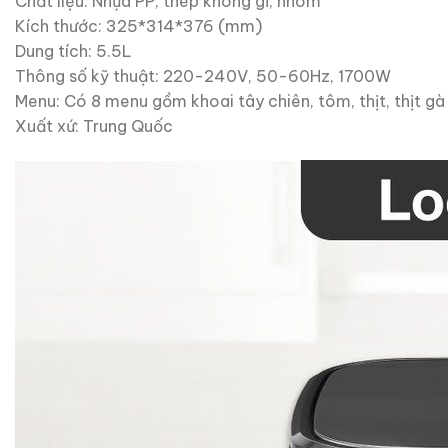
Chất liệu: Nhựa PP, thép không gỉ, nhôm
Kích thước: 325*314*376 (mm)
Dung tích: 5.5L
Thông số kỹ thuật: 220-240V, 50-60Hz, 1700W
Menu: Có 8 menu gồm khoai tây chiên, tôm, thịt, thịt gà 
Xuất xứ: Trung Quốc