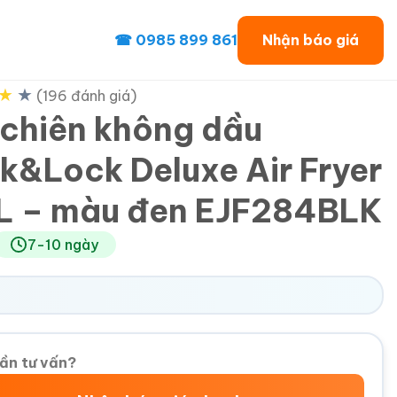
☎ 0985 899 861
Nhận báo giá
★
★
(196 đánh giá)
 chiên không dầu
k&Lock Deluxe Air Fryer
L – màu đen EJF284BLK
7-10 ngày
ần tư vấn?