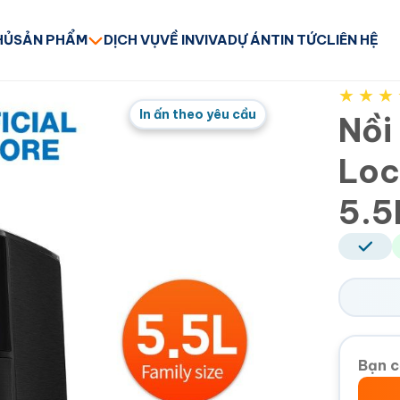
HỦ
SẢN PHẨM
DỊCH VỤ
VỀ INVIVA
DỰ ÁN
TIN TỨC
LIÊN HỆ
★
★
★
In ấn theo yêu cầu
Nồi
Loc
5.5
Bạn c