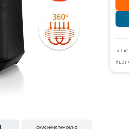
In th
Xuất 