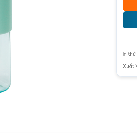
In th
Xuất 