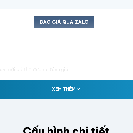
BÁO GIÁ QUA ZALO
y mới có thể đưa ra đánh giá.
XEM THÊM
Cấu hình chi tiết