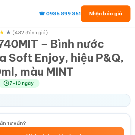
☎ 0985 899 861
Nhận báo giá
★
★
(482 đánh giá)
740MIT – Bình nước
̣a Soft Enjoy, hiệu P&Q,
ml, màu MINT
7-10 ngày
ần tư vấn?