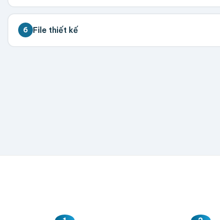
💡 Đặt càng nhiều giá càng tốt. Vui lòng liên hệ để 
File thiết kế
6
300
500
1,000
2,000
5,000
💡 Hỗ trợ AI, PDF, EPS, PSD, PNG (300dpi). Nếu chưa 
Hoặc nhập số lượng:
−
+
hộp
Kéo thả fil
AI, PDF, EPS, PS
Chưa có file?
Bỏ q