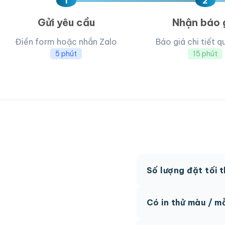
1
2
Gửi yêu cầu
Nhận báo 
Điền form hoặc nhắn Zalo
Báo giá chi tiết q
5 phút
15 phút
Số lượng đặt tối 
MOQ từ 300 hộp tùy
Có in thử màu / m
Có, chúng tôi hỗ trợ 