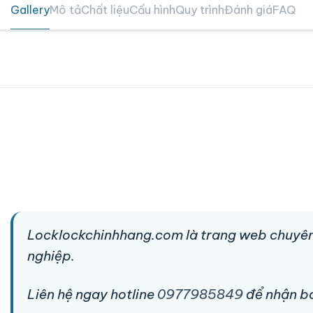
Gallery
Mô tả
Chất liệu
Cấu hình
Quy trình
Đánh giá
FAQ
Locklockchinhhang.com là trang web chuyên
nghiệp.
Liên hệ ngay hotline
0977985849
để nhận báo