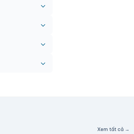
 gấp, vui lòng liên
eam sẽ hỗ trợ miễn
c hỗ trợ phí ship.
Xem tất cả →