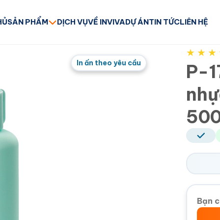
HỦ
SẢN PHẨM
DỊCH VỤ
VỀ INVIVA
DỰ ÁN
TIN TỨC
LIÊN HỆ
★
★
★
In ấn theo yêu cầu
P-1
như
500
Bạn c