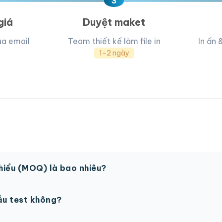
3
giá
Duyệt maket
ua email
Team thiết kế làm file in
In ấn 
1-2 ngày
thiểu (MOQ) là bao nhiêu?
 sản phẩm. Một số sản phẩm đặc biệt có thể có MOQ khá
ẫu test không?
in thử trước khi sản xuất đại trà. Chi phí in thử sẽ được tí