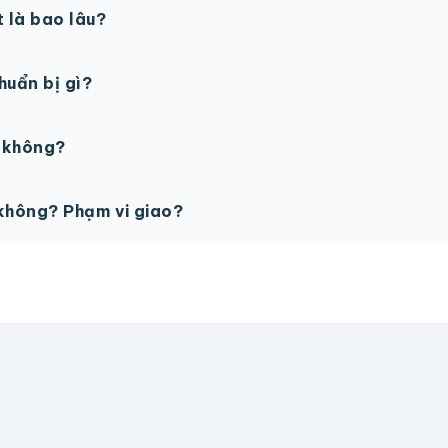
t là bao lâu?
gày làm việc sau khi duyệt maket. Có thể rút ngắn nếu cần
chuẩn bị gì?
PSD với độ phân giải 300dpi. Nếu chưa có file thiết kế, t
ế không?
ỗ trợ miễn phí cho tất cả đơn hàng.
không? Phạm vi giao?
vận chuyển tính theo địa chỉ nhận hàng. Đơn lớn có thể đượ