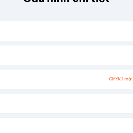
. Chúng tôi sẽ tính toán kích thước tổng thể.
Cao (cm)
Ivory 300gsm
CMYK 1 mặt
hông In
 Vàng
Dập Nổi