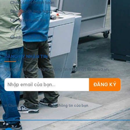
Chính sách thanh toán
Chính sách giao hàng
Chính sách đổi trả
Chính sách bảo mật
Chính sách bảo hành
ĐĂNG KÝ NHẬN TIN
Đăng ký để nhận những thông tin mới nhất từ inviva.vn
✉
Chúng tôi cam kết bảo mật thông tin của bạn.