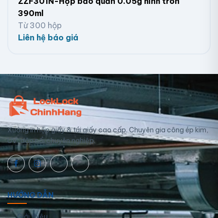
ZZF301N-Hộp bảo quản 0.05g hình tròn
390ml
Từ 300 hộp
Liên hệ báo giá
Xưởng in hộp giấy & túi giấy cao cấp. Chuyên gia công ép kim,
UV, dập nổi chuyên nghiệp.
HƯỚNG DẪN
Giới thiệu