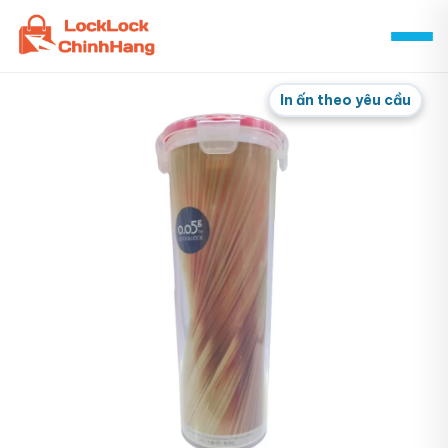
Skip
to
content
In ấn theo yêu cầu