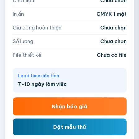
Chất liệu
Chưa chọn
Hoặc nhập số lượng:
📁
In ấn
CMYK 1 mặt
−
+
hộp
Kéo thả file hoặc
click để chọn
Gia công hoàn thiện
Chưa chọn
AI, PDF, EPS, PSD, PNG, JPG (tối đa 50MB)
Số lượng
Chưa chọn
Chưa có file?
Bỏ qua, team hỗ trợ thiết kế →
File thiết kế
Chưa có file
Lead time ước tính
7-10 ngày làm việc
Nhận báo giá
Đặt mẫu thử