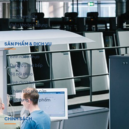
Liên hệ
Sơ đồ website
Điều khoản sử dụng
SẢN PHẨM & DỊCH VỤ
Bình nước nhựa
Dụng cụ nhà bếp
Bộ nồi chảo
Bình Giữ Nhiệt
Chăm sóc nhà cửa
Hộp đựng thực phẩm
CHÍNH SÁCH