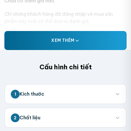
Chưa có đánh giá nào.
Chỉ những khách hàng đã đăng nhập và mua sản
phẩm này mới có thể đưa ra đánh giá.
XEM THÊM
Cấu hình chi tiết
Kích thước
1
💡 Đo kích thước bên trong hộp (nơi chứa
Chất liệu
2
sản phẩm). Chúng tôi sẽ tính toán kích
thước tổng thể.