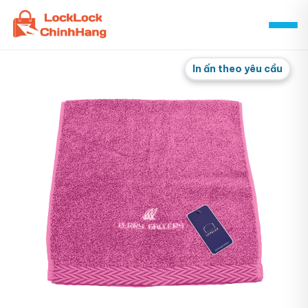
Skip
to
content
In ấn theo yêu cầu