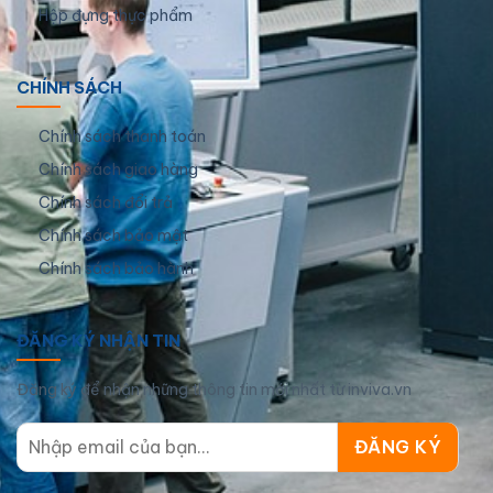
Hộp đựng thực phẩm
CHÍNH SÁCH
Chính sách thanh toán
Chính sách giao hàng
Chính sách đổi trả
Chính sách bảo mật
Chính sách bảo hành
ĐĂNG KÝ NHẬN TIN
Đăng ký để nhận những thông tin mới nhất từ inviva.vn