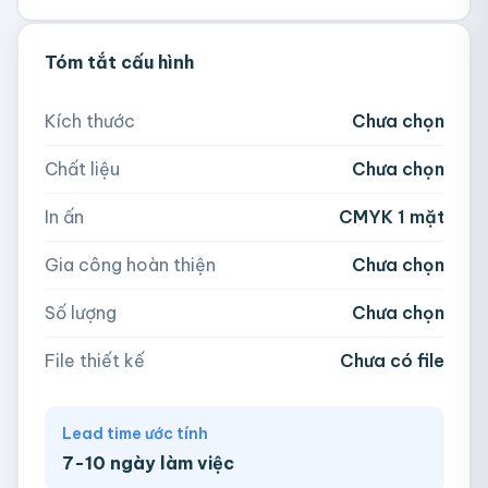
💡 Hỗ trợ AI, PDF, EPS, PSD, PNG (300dpi).
Tóm tắt cấu hình
300
500
1,000
2,000
Nếu chưa có file, team sẽ hỗ trợ thiết kế.
Kích thước
Chưa chọn
5,000
Chất liệu
Chưa chọn
Hoặc nhập số lượng:
📁
In ấn
CMYK 1 mặt
−
+
hộp
Kéo thả file hoặc
click để chọn
Gia công hoàn thiện
Chưa chọn
AI, PDF, EPS, PSD, PNG, JPG (tối đa 50MB)
Số lượng
Chưa chọn
Chưa có file?
Bỏ qua, team hỗ trợ thiết kế →
File thiết kế
Chưa có file
Lead time ước tính
7-10 ngày làm việc