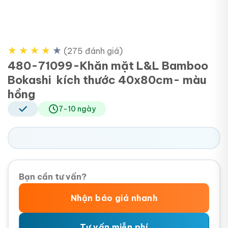
★
★
★
★
★
(275 đánh giá)
480-71099-Khăn mặt L&L Bamboo
Bokashi kích thước 40x80cm- màu
hồng
7-10 ngày
Bạn cần tư vấn?
Nhận báo giá nhanh
Tư vấn miễn phí