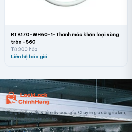
RTB170-WH60-1-Thanh móc khăn loại vòng
tròn -S60
Từ 300 hộp
Liên hệ báo giá
Xưởng in hộp giấy & túi giấy cao cấp. Chuyên gia công ép kim,
UV, dập nổi chuyên nghiệp.