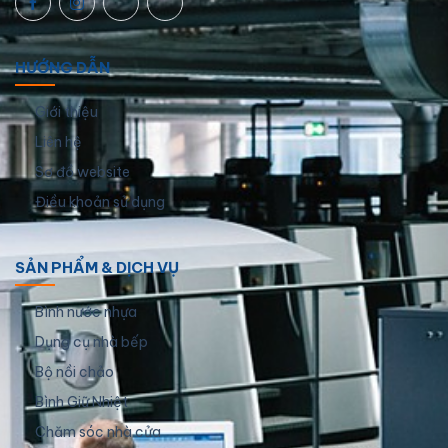
HƯỚNG DẪN
Giới thiệu
Liên hệ
Sơ đồ website
Điều khoản sử dụng
SẢN PHẨM & DỊCH VỤ
Bình nước nhựa
Dụng cụ nhà bếp
Bộ nồi chảo
Bình Giữ Nhiệt
Chăm sóc nhà cửa