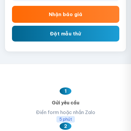
Nhận báo giá
Đặt mẫu thử
1
Gửi yêu cầu
Điền form hoặc nhắn Zalo
5 phút
2